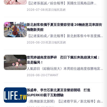
【記者張嘉誠／綜合報導】英國生活風格品牌
CathKidston攜手全球最受歡迎的Sanrio人氣角色
2026-07-08
·
民眾日報民眾網
HelloKitty，推出全新聯名系列。本次聯名以品牌經
典英倫印花為
新北創客祭攜手夏至音樂節登場 26輛創意花車踩街
嗨翻新美館
【記者葉柏成／新北報導】新北創客祭今年首度攜
手夏至音樂節，於今〈20日〉、明兩天在新北市美
2026-06-20
·
民眾日報民眾網
術館戶外園區盛大登場，以「新北造夢夜×自造狂想
曲×夏至音樂節」為主軸，結合創客教育、藝術展演
與音樂盛會
曾莞婷越南度假夢碎 烈日下瘋狂奔跑崩潰大喊：
這是騙局！
人氣節目《綜藝玩很大》本周前往越南度假勝地富
國島錄影，一開始安排嘉賓們入住豪華渡假村，舒
2026-06-20
·
CTWANT
適的環境讓台劇女神曾莞婷不禁大呼：「好漂亮
哦，這簡直是來度假的！」然而，開場才剛放話是
來度假的她，下一秒就被發配
孫盛希、李竺芯新北夏至音樂節開唱 打造
SUPERKID親子互動體驗
（觀傳媒新北新聞）【記者蔡宇辰／新北報導】由
新北市文化局與法國在台協會攜手合作的「2026新