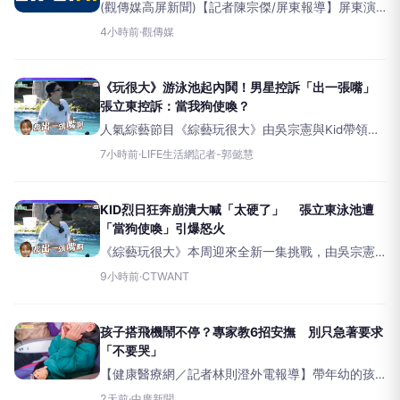
(觀傳媒高屏新聞)【記者陳宗傑/屏東報導】屏東演
藝廳暑期重點藝文活動「管風琴夏令營」近日迎來
4小時前
·
觀傳媒
成果高峰，學員以莫札特經典歌劇《魔笛》為主
題，於今(8)日父親節舉辦成果發表會。活動結合管
風
《玩很大》游泳池起內鬨！男星控訴「出一張嘴」
張立東控訴：當我狗使喚？
人氣綜藝節目《綜藝玩很大》由吳宗憲與Kid帶領來
賓張立東、孫其君、胡祖薇、吳霏、大芭、艾薇、
7小時前
·
LIFE生活網記者-郭懿慧
Amanda同台闖關，本週迎來全新一集挑戰！節目一
開始就充滿懸念，製作人精心設計了分隊關卡，安
排了AB帳
KID烈日狂奔崩潰大喊「太硬了」 張立東泳池遭
「當狗使喚」引爆怒火
《綜藝玩很大》本周迎來全新一集挑戰，由吳宗憲
與KID帶領來賓張立東、孫其君、胡祖薇、吳霏、大
9小時前
·
CTWANT
芭、艾薇、Amanda同台闖關。製作人精心設計了分
隊關卡，安排了AB帳篷，讓男、女來賓們分別闖
關，並透過選擇
孩子搭飛機鬧不停？專家教6招安撫 別只急著要求
「不要哭」
【健康醫療網／記者林則澄外電報導】帶年幼的孩
子搭飛機對許多大人來說是一項考驗，從機場安
2天前
·
中廣新聞