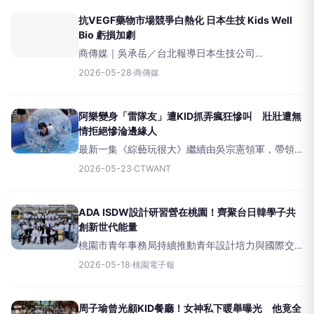
界賽（2026WorldKidWindC
抗VEGF藥物市場競爭白熱化 日本生技 Kids Well
Bio 虧損加劇
商傳媒｜吳承岳／台北報導日本生技公司
KidsWellBio於昨日（27日）召開2026財年（涵蓋
2026-05-28
·
商傳媒
2025年4月至2026年3月）決算說明會，公布了其
截至2026
阿樂變身「雷隊友」遭KID抓弄瘋狂慘叫 壯壯遭無
情拒絕慘淪邊緣人
最新一集《綜藝玩很大》繼續由吳宗憲領軍，帶領
林柏昇（KID）、李易、郭源元、阿樂、壯壯、瑟
2026-05-23
·
CTWANT
七、各務孝太以及FEniX陳峻廷八位藝人，上演火藥
味十足的「龍珠爭奪賽」大混戰。原本大家以為這
是一場雙人合作賽
ADA ISDW設計研習營在桃園！齊聚台日韓學子共
創新世代能量
桃園市青年事務局持續推動青年設計培力與國際交
流。圖：青年局提供桃園市青年事務局持續推動青
2026-05-18
·
桃園電子報
年設計培力與國際交流，與TIDA中華民國工業設計
協會、日本JIDA、韓國K
周子瑜曾光顧KID餐廳！女神私下暖舉曝光 他竟全