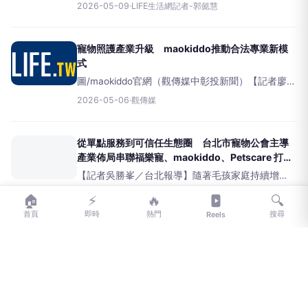
全新一集迎來激烈的「水上龍舟」爭霸戰。繼先前
2026-05-09
·
LIFE生活網記者-郭懿慧
挑戰陸上龍舟讓KID（林柏昇）大呼吃不消後，本次
挑戰難度再升級，直接將戰場轉移至台南運河。更
刺激的是，本集祭出神
寵物照護產業升級 maokiddo推動合法專業新模
式
圖/maokiddo官網（觀傳媒中彰投新聞）【記者廖妙
茜/綜合報導】隨著台灣毛孩家庭快速增加，飼主對
2026-05-06
·
觀傳媒
於寵物照護的需求，已不再只是「有人幫忙餵食、
陪伴」而已，而是更
從單點服務到可信任生態圈 台北市寵物公會主導
產業佈局串聯福樂寵、maokiddo、Petscare 打造
多元寵物服務網絡
【記者吳勝峯／台北報導】隨著毛孩家庭持續增
加，寵物服務需求正快速從傳統寵物旅館、美容服
2026-05-06
·
【『好報』報系：台灣好報】
🏠
⚡
🔥
🔍
務，延伸至到府照護、遛狗、接送、醫療資源、生
首頁
即時
熱門
搜尋
Reels
活消費與多元照護諮詢等新型態服務。面對市場快
速變化，寵物產
LIFE
生活網
LIFE 生活網是台灣領先的生活資訊平台，提供即時新聞、生活、健康、