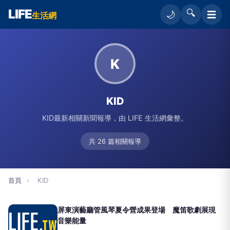
LIFE
🔍
☰
🌙
生活網
K
KID
KID最新相關新聞報導，由 LIFE 生活網彙整。
共 26 篇相關報導
首頁
›
KID
屏東演藝廳管風琴夏令營成果登場 魔笛歌劇展現
音樂能量