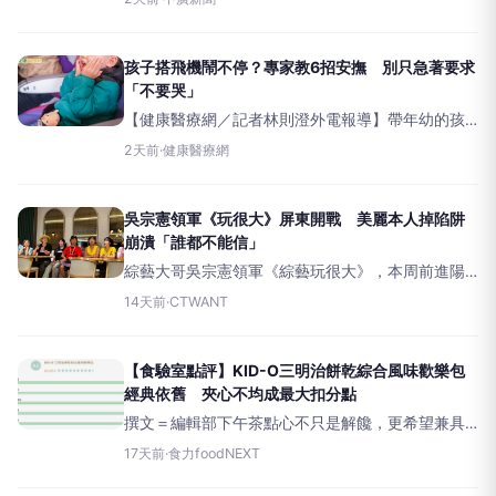
檢、候機，到長時間待在狹小機艙內，都可能讓孩
子情緒失控。美國專家表示，家長與其急著制止孩
子哭鬧，不如先理解背後原因
孩子搭飛機鬧不停？專家教6招安撫 別只急著要求
「不要哭」
【健康醫療網／記者林則澄外電報導】帶年幼的孩
子搭飛機對許多大人來說是一項考驗，從機場安
2天前
·
健康醫療網
檢、候機，到長時間待在狹小機艙內，都可能讓孩
子情緒失控。美國專家表示，家長與其急著制止孩
子哭鬧，不如先理解背後原因
吳宗憲領軍《玩很大》屏東開戰 美麗本人掉陷阱
崩潰「誰都不能信」
綜藝大哥吳宗憲領軍《綜藝玩很大》，本周前進陽
光、沙灘兼具的屏東度假勝地，原本讓來賓期待迎
14天前
·
CTWANT
接比基尼女郎，沒想到開場迎接大家的竟是一群戴
著面具的「野獸」，反差十足，讓全場瞬間笑翻。
本集特別打造「美女與野獸
【食驗室點評】KID-O三明治餅乾綜合風味歡樂包
經典依舊 夾心不均成最大扣分點
撰文＝編輯部下午茶點心不只是解饞，更希望兼具
美味、便利與多樣性，KID-O「三明治餅乾綜合風味
17天前
·
食力foodNEXT
歡樂包」讓消費者四種口味一次滿足，並以酥脆口
感擄獲試吃者青睞。從《食力》媒體所成立的全台