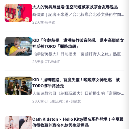
最大試吃體驗平台「
大人的玩具展登場 伍空間邀藏家以茶會友尋逸品
商傳媒｜記者王米恩／台北報導台北茶文藝術空間
「WuSpace伍空間」於暑假期間推出年度主題特展
22天前
·
商傳媒
「AdultToysExhibition」，即日起於大安區潮州街
館內正式登場。展覽鎖定限量藝
KID「年齡歧視」遭潘映竹破音怒吼 選中高顏值女
神反被TORO「攔路劫胡」
《綜藝玩很大》日前播出「富國好野人之旅」熱度
爆棚，在曾莞婷的加持下表現極為亮眼，於6月20日
28天前
·
CTWANT
成功奪得全體4+以及15歲至44歲同時段的收視雙冠
王！本周新一集節目，邀來張棋惠、TORO、林家
佑、潘映竹、
KID「迴轉套路」首度失靈！啦啦隊女神恩惠 被
TORO隊半路搶走
人氣遊戲節目《綜藝玩很大》日前播出的「富國好
野人之旅」熱度爆棚，大夥們在越南富國島展開熱
28天前
·
LIFE生活網記者-郭懿慧
情對決，在影后曾莞婷的加持下表現極為亮眼，本
集節目光是從「挑選隊友」的環節就充滿了各種搞
笑與背叛，笑料百出。本
Cath Kidston × Hello Kitty聯名系列登場！今夏最
值得收藏的聯名包款與生活用品