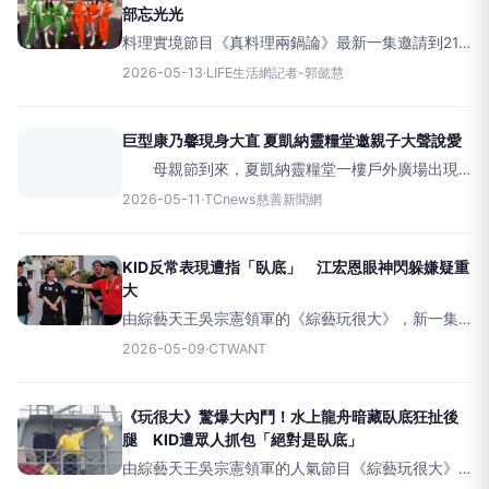
部忘光光
料理實境節目《真料理兩鍋論》最新一集邀請到21
位不同偶像名人的超級粉絲組成評審團，六位主持
2026-05-13
·
LIFE生活網記者-郭懿慧
人們的忠實粉絲也來擔任評審，分享追星時跟偶像
的的難忘回憶。邰智源透露自己的第一個偶像是余
天，回憶五十幾年前見到
巨型康乃馨現身大直 夏凱納靈糧堂邀親子大聲說愛
母親節到來，夏凱納靈糧堂一樓戶外廣場出現
一束150公分高的巨型康乃馨花束，吸引不少路過的
2026-05-11
·
TCnews慈善新聞網
社區居民紛紛駐足拍照。這束象徵感謝與祝福的巨
型花束，不只是節慶裝置，更成為今年母親節最醒
目的「愛的告白」場
KID反常表現遭指「臥底」 江宏恩眼神閃躲嫌疑重
大
由綜藝天王吳宗憲領軍的《綜藝玩很大》，新一集
迎來激烈的「水上龍舟」爭霸戰。繼先前挑戰陸上
2026-05-09
·
CTWANT
龍舟讓KID大呼吃不消後，本次挑戰難度再升級，直
接將戰場轉移至台南運河，並祭出神秘的全新遊戲
規則，黑黃兩隊各自暗
《玩很大》驚爆大內鬥！水上龍舟暗藏臥底狂扯後
腿 KID遭眾人抓包「絕對是臥底」
由綜藝天王吳宗憲領軍的人氣節目《綜藝玩很大》