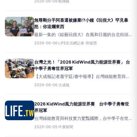
2026-06-09
·
觀傳媒
北夏至音樂節」，將於6月20日至21日在新北市美術
館戶外園區登場。集結8組來自臺灣與法國的音
無尊剛分手阿喜還被嫌棄!?小鐘《玩很大》罕見暴
怒：你這爛東西
最新一集的《綜藝玩很大》在風和日麗的台北街頭
展開了激烈的全新賽事。本集節目一開場，KID、小
2026-06-06
·
LIFE生活網記者-郭懿慧
鐘、Eason、無尊、逸翔、Nelson、八弟與馮晨軒
等成員分別被孤立在街頭的不同角落等待任務，面
對未知的情
台灣之光！「2026 KidWind風力能源世界賽」 台
中學子勇奪世界冠軍
【大成報記者蕭宇廷/臺中報導】台灣綠能教育與科
技實力驚豔國際，台中學子在世界舞台寫下輝煌新
2026-06-06
·
大成報
頁！由美國非營利組織KidWind主辦、美國能源部支
持的「2026KidWind風力能源世界賽（202
2026 KidWind風力能源世界賽 台中學子勇奪世
界冠軍
台灣綠能教育與科技實力驚豔國際，台中學子在世
界舞台寫下輝煌新頁！由美國非營利組織KidWind主
2026-06-05
·
中廣新聞
辦、美國能源部支持的「2026KidWind風力能源世