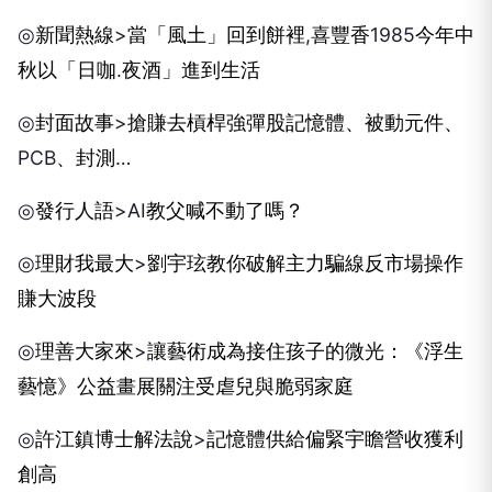
◎
新聞熱線
>
當「風土」回到餅裡
,
喜豐香
1985
今年中
秋以「日咖
.
夜酒」進到生活
◎
封面故事
>
搶賺去槓桿強彈股
記憶體、被動元件、
PCB
、封測
…
◎
發行人語
>AI
教父喊不動了嗎？
◎
理財我最大
>
劉宇玹教你破解主力騙線
反市場操作
賺大波段
◎
理善大家來
>
讓藝術成為接住孩子的微光：《浮生
藝憶》公益畫展關注受虐兒與脆弱家庭
◎
許江鎮博士解法說
>
記憶體供給偏緊
宇瞻營收獲利
創高