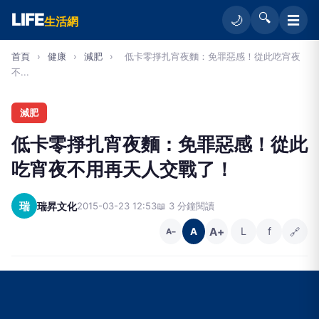
LIFE
🔍
☰
🌙
生活網
首頁
›
健康
›
減肥
›
低卡零掙扎宵夜麵：免罪惡感！從此吃宵夜
不...
減肥
低卡零掙扎宵夜麵：免罪惡感！從此
吃宵夜不用再天人交戰了！
瑞
瑞昇文化
2015-03-23 12:53
📖 3 分鐘閱讀
A+
L
f
🔗
A
A−