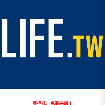
零掙扎、免罪惡感！