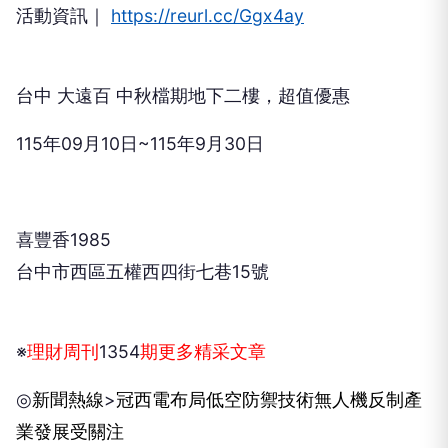
活動資訊｜
https://reurl.cc/Ggx4ay
台中 大遠百 中秋檔期地下二樓，超值優惠
115
年
09
月
10
日
~115
年
9
月
30
日
喜豐香
1985
台中市西區五權西四街七巷
15
號
※
理財周刊
1354
期更多精采文章
◎
新聞熱線
>
冠西電布局低空防禦技術
無人機反制產
業發展受關注