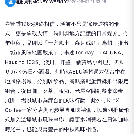
理
理財周刊MONEY WEEKLY
2026-08-07 11:33:09
喜豐香
1985
始終相信，漢餅不只是節慶送禮的形
式，更是承載人情、時間與地方記憶的日常媒介。今
年中秋，品牌以「一方風土，歲月成餅」為題，推出
「城市風味地圖散策」，串連
Tor dāy
、
LACUNA
、
Hausinc 1035
、淺川、啡墨、新寶島小料理、チル
サカバ 落日小酒場、蕪時
KAELU
等超過六個台中在
地風格場域，分別以飲品、餐點搭配蛋黃酥推出限定
組合，從日咖、茗茶、夜酒、老屋空間到餐桌節奏，
展開一場以城市為舞台的風味行動。此外，
KroX
Coffee
三家分店則同步展售風味禮盒，以陳列推廣形
式加入這場城市風味串聯，讓更多消費者在日常咖啡
時光中，也能與喜豐香的中秋風味相遇。