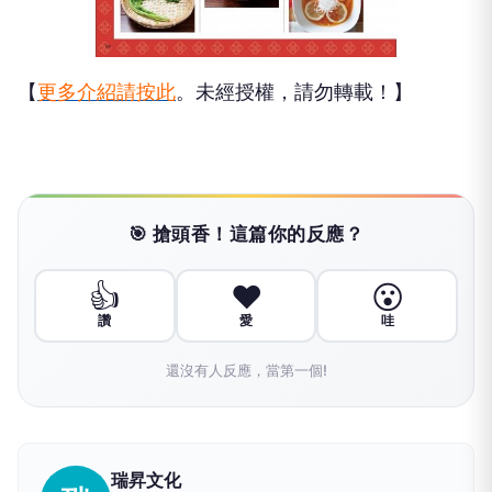
【
更多介紹請按此
。未經授權，請勿轉載！】
🎯 搶頭香！這篇你的反應？
👍
❤️
😮
讚
愛
哇
還沒有人反應，當第一個!
瑞昇文化