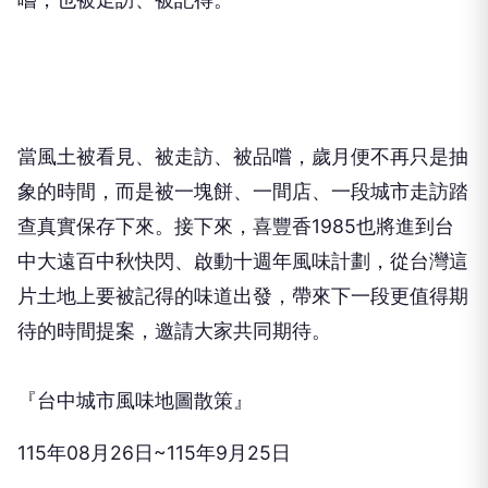
當風土被看見、被走訪、被品嚐，歲月便不再只是抽
象的時間，而是被一塊餅、一間店、一段城市走訪踏
查真實保存下來。接下來，喜豐香
1985
也將進到台
中大遠百中秋快閃、啟動十週年風味計劃，從台灣這
片土地上要被記得的味道出發，帶來下一段更值得期
待的時間提案，邀請大家共同期待。
『台中城市風味地圖散策』
115
年
08
月
26
日
~115
年
9
月
25
日