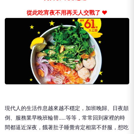
從此吃宵夜不用再天人交戰了 ❤
現代人的生活作息越來越不穩定，加班晚歸、日夜顛
倒、服務業早晚班輪替…‥等等，常常回到家裡的時
間都逼近深夜，餓著肚子睡覺肯定相當不舒服，想吃