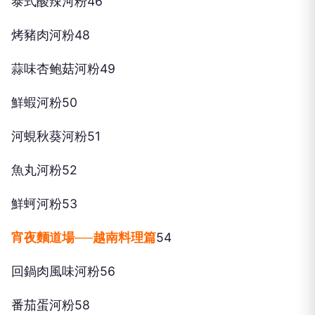
泰式酸辣河粉46
烤豬肉河粉48
蒜味杏鲍菇河粉49
鮮蝦河粉50
河蜆秋葵河粉51
魚丸河粉52
鮮蚵河粉53
宵夜麵道場──越南料理篇
54
回鍋肉風味河粉56
番茄蛋河粉58