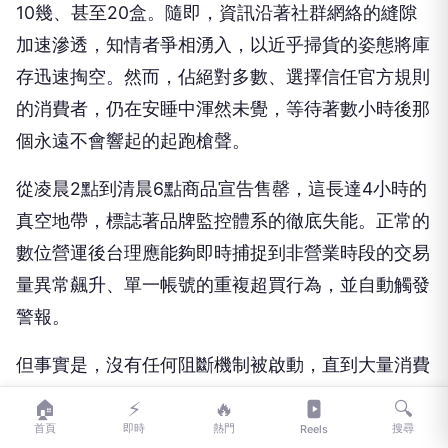
10幾、甚至20盒。隨即，資訊沿著社群網絡的縫隙
加速滲透，知情者爭相湧入，以近乎掃貨的姿態將庫
存迅速掏空。然而，佔絕對多數、選擇信任官方規則
的消費者，仍在安睡中渾然未覺，等待著數小時後那
個永遠不會響起的起跑槍聲。
從凌晨2點到清晨6點商品宣告售罄，這長達4小時的
真空地帶，標誌著品牌監控體系的徹底失能。正常的
數位營運後台理應能夠即時捕捉到非營業時段的交易
量異常飆升、單一帳號的重複超買行為，並自動觸發
警報。
但事實是，沒有任何阻斷機制被啟動，直到大量消費
者在上午10點準時登入、眼前跳出「已售罄」的冰冷
🏠
⚡
🔥
🔍
字樣時，危機才真正暴露在陽光下。
首頁
即時
熱門
搜尋
Reels