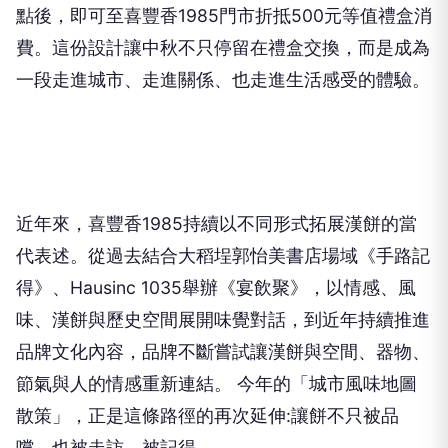
點後，即可至喜豐香
1985
門市折抵
500
元等值禮盒消
費。這份設計讓中秋不只停留在禮盒交換，而是成為
一段走進城市、走進關係、也走進生活感受的體驗。
近年來，喜豐香
1985
持續以不同形式拓展漢餅的當
代表述。從過去結合大稻埕郭怡美書店場域《手路記
得》、
Hausinc 1035
舉辦《宴飲聚》，以情感、風
味、漢餅與歷史空間展開味覺對話，到近年持續推進
品牌文化內容，品牌不斷嘗試讓漢餅與空間、器物、
節氣與人的情感重新連結。 今年的「城市風味地圖
散策」，正是這條路徑的再次延伸
:
讓餅不只被品
嚐，也被走訪、被記得。