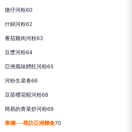
擔仔河粉60
什錦河粉62
番茄雞肉河粉63
豆漿河粉64
亞洲風味餺飥河粉65
河粉生菜卷66
豆苗櫻花蝦河粉68
簡易的青菜炒河粉69
專欄──尋訪亞洲麵食
70