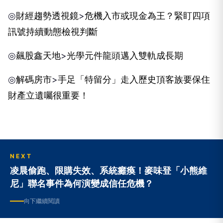
◎
財經趨勢透視鏡
>
危機入市或現金為王？
緊盯四項
訊號
持續動態檢視判斷
◎
飆股鑫天地
>
光學元件龍頭邁入雙軌成長期
◎
解碼房市
>
手足「特留分」走入歷史
頂客族要保住
財產
立遺囑很重要！
NEXT
凌晨偷跑、限購失效、系統癱瘓！麥味登「小熊維
尼」聯名事件為何演變成信任危機？
向下繼續閱讀