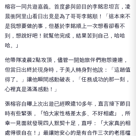
榕容一同共遊嘉義。首度參與節目的李銘忠坦言，
凌
晨衝阿里山看日出竟是為了哥哥李銘順！「
這本來不
是我想要做的事，但基於李銘順上一次想看卻看不
到，
想說好吧！就幫他完成，結果苦到自己，哈哈
哈。」
他帶隊凌晨2點攻頂，儘管一開始旅伴們抱怨連連，
但當日出終於現身時，于美人轉身對他說：「這趟值
得了。」
讓他瞬間感動破表，「任務成功的那一刻，
心裡真是滿滿感動！」
張榕容自曝上次出遊已經睽違10多年，直言接下節目
時有些緊張，
「怕大家性格差太多、不好相處」，
所
幸一見面就發現四人默契十足，直呼：「大家真的相
處得很自在！
」最讓她安心的是有合作三次的老搭檔