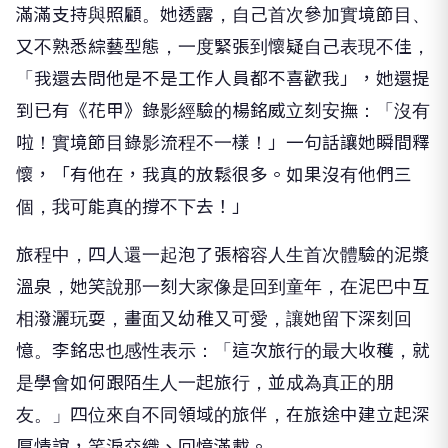
滿滿支持與照顧。她透露，自己首次參加實境節目、
又不熟悉綜藝型態，一度緊張到懷疑自己表現不佳，
「
我還去問他是不是工作人員都不喜歡我」，她還提
到已有《花甲》
錄影經驗的楊銘威立刻安撫：「沒有
啦！實境節目錄影流程不一樣！
」一句話讓她瞬間釋
懷，「有他在，我真的放鬆很多。
如果沒有他們三
個，我可能真的撐不下去！」
旅程中，四人還一起泡了張榕容人生首次體驗的泥漿
溫泉，
她笑說那一刻大家像是回到童年，在泥巴中互
相潑灑玩耍，
畫面又幼稚又可愛，讓她留下深刻回
憶。李銘忠也感性表示：「
這次旅行的最大收穫，就
是學會如何跟陌生人一起旅行，
並成為真正的朋
友。」四位來自不同領域的旅伴，
在旅途中建立起深
厚情誼，笑淚交織、回憶滿載。