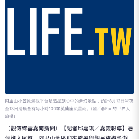
阿里山小笠原景觀平台是追星族心中的夢幻景點，預計8月12日深夜
至13日清晨會有每小時100顆英仙座流星雨。(圖／@Ean的世界大
旅攝)
（觀傳媒雲嘉南新聞）【記者邱嘉琪／嘉義報導】暑
假進入尾聲，阿里山地區迎來避暑與觀星旅遊熱潮，