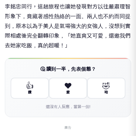
李銘忠同行，
這趟旅程也讓她發現對方以往嚴肅理智
形象下，
竟藏著感性熱絡的一面。兩人也不約而同提
到，
原本以為于美人是氣場強大的女強人，
沒想到實
際相處後完全翻轉印象，「她直爽又可愛，
還邀我們
去她家吃飯，真的超暖！」
🤔 讀到一半，先表個態？
👍
❤️
🤣
讚
愛
哈
還沒有人反應，當第一個!
廣告