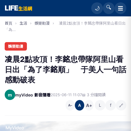
LIFE
🔍
☰
🌙
生活網
首頁
›
生活
›
娛樂動漫
›
凌晨2點攻頂！李銘忠帶隊阿里山看日出
「為...
娛樂動漫
凌晨2點攻頂！李銘忠帶隊阿里山看
日出「為了李銘順」 于美人一句話
感動破表
m
myVideo 影音隨看
2025-06-11 11:07
📖 3 分鐘閱讀
A+
L
f
🔗
A
A−