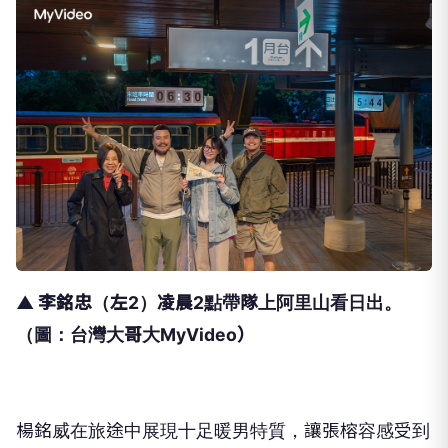
▲ 李銘忠（左2）凌晨2點帶隊上阿里山看日出。
（圖：台灣大哥大MyVideo）
楊銘威在旅途中展現十足暖男特質，
讓張榕容感受到