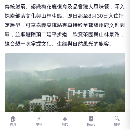
傳統射箭、認識梅花鹿復育及品嘗獵人風味餐，深入
探索部落文化與山林生態。即日起至8月30日入住指
定房型，可享嘉義高鐵站專車接駁至鄒族逐鹿文創園
區，並順遊隙頂二延平步道，欣賞茶園與山林景致，
適合想一次掌握文化、生態與自然風光的旅客。
🏠
⚡
🔥
🔍
首頁
即時
熱門
搜尋
Reels