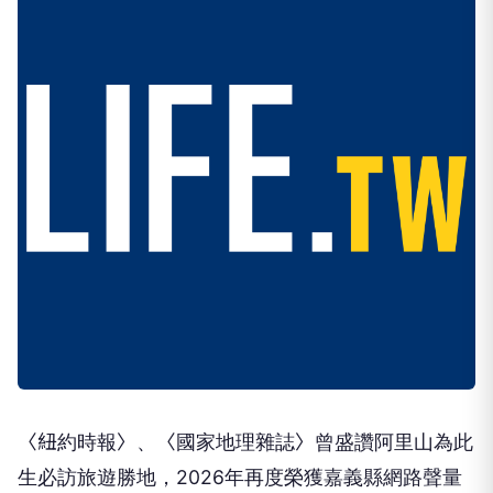
〈紐約時報〉、〈國家地理雜誌〉曾盛讚阿里山為此
生必訪旅遊勝地，2026年再度榮獲嘉義縣網路聲量