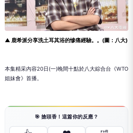
▲ 鹿希派分享洗土耳其浴的慘痛經驗。。(圖：八大)
本集精采內容
20
日
(
一
)
晚間十點於八大綜合台《
WTO
姐妹會》首播。
🎯 搶頭香！這篇你的反應？