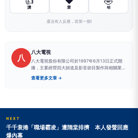
👍
❤️
🤣
讚
愛
哈
還沒有人反應，當第一個!
八大電視
八
八大電視股份有限公司於1997年6月13日正式開
播，主要經營四大頻道及影音節目製作與相關業
務。榮耀與肯定：1.最優秀的娛樂新聞節目！2.第
查看更多文章 →
十一屆新聞局-兩岸新聞報導獎；3.卓越新聞-新聞
採訪報導獎；4.Yahoo!奇摩-第二屆理想新聞媒體
大調查娛樂價值獲得高分；5.Yahoo!奇摩-第三屆
理想新聞媒體大調查「最佳娛樂新聞」；6.廣電基
金會-屢年獲得最優良節目
NEXT
千千衰捲「職場霸凌」遭隋棠排擠 本人發聲回應
爆內幕