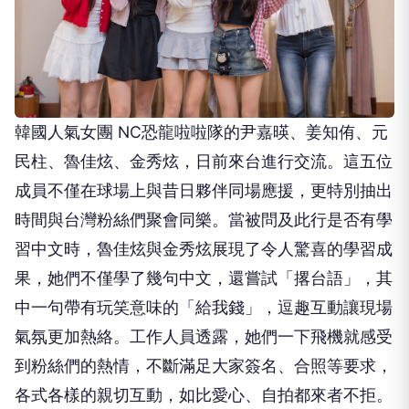
韓國人氣女團 NC恐龍啦啦隊的尹嘉暎、姜知侑、元
民柱、魯佳炫、金秀炫，日前來台進行交流。這五位
成員不僅在球場上與昔日夥伴同場應援，更特別抽出
時間與台灣粉絲們聚會同樂。當被問及此行是否有學
習中文時，魯佳炫與金秀炫展現了令人驚喜的學習成
果，她們不僅學了幾句中文，還嘗試「撂台語」，其
中一句帶有玩笑意味的「給我錢」，逗趣互動讓現場
氣氛更加熱絡。工作人員透露，她們一下飛機就感受
到粉絲們的熱情，不斷滿足大家簽名、合照等要求，
各式各樣的親切互動，如比愛心、自拍都來者不拒。