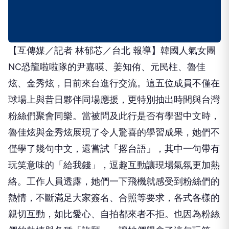
【互傳媒／記者 林郁芯／台北 報導】韓國人氣女團
NC恐龍啦啦隊的尹嘉暎、姜知侑、元民柱、魯佳
炫、金秀炫，日前來台進行交流。這五位成員不僅在
球場上與昔日夥伴同場應援，更特別抽出時間與台灣
粉絲們聚會同樂。當被問及此行是否有學習中文時，
魯佳炫與金秀炫展現了令人驚喜的學習成果，她們不
僅學了幾句中文，還嘗試「撂台語」，其中一句帶有
玩笑意味的「給我錢」，逗趣互動讓現場氣氛更加熱
絡。工作人員透露，她們一下飛機就感受到粉絲們的
熱情，不斷滿足大家簽名、合照等要求，各式各樣的
親切互動，如比愛心、自拍都來者不拒。也因為粉絲