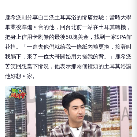
鹿希派則分享自己洗土耳其浴的慘痛經驗；
當時大學
畢業後準備回台的他，回台北前一站在土耳其轉機，
把身上信用卡剩餘的最後
50
塊美金，找到一家
SPA
館
花掉。「
一進去他們就給我一條紙內褲更換，接著叫
我躺下，
來了一位大哥開始用力搓我的背。」鹿希派
苦笑回想當下慘況，
他表示那兩個鐘頭的土耳其浴讓
他好想回家。