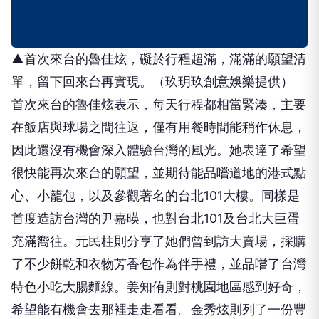
▲首次來台的魯佳炫，礙於行程超滿，滿滿的願望清
單，留下回來台再實現。（玖玥玖創意娛樂提供）
首次來台的魯佳炫表示，每天行程都相當緊湊，主要
在飯店與球場之間往返，僅有用餐時間能稍作休息，
因此還沒有機會深入體驗台灣的風光。她表達了希望
很快能再次來台的願望，並期待能品嚐道地的港式點
心、小籠包，以及參觀著名的台北101大樓。同樣是
首度造訪台灣的尹嘉暎，也對台北101及台北大巨蛋
充滿嚮往。元民柱則分享了她們曾到訪大賣場，採購
了不少餅乾和衣物芳香包作為伴手禮，並品嚐了台灣
特色小吃大腸麵線。姜知侑則對桃園地區感到好奇，
希望能有機會去那裡走走看看。金秀炫則列了一份豐