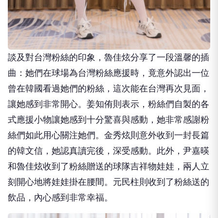
談及對台灣粉絲的印象，魯佳炫分享了一段溫馨的插
曲：她們在球場為台灣粉絲應援時，竟意外認出一位
曾在韓國看過她們的粉絲，這次能在台灣再次見面，
讓她感到非常開心。姜知侑則表示，粉絲們自製的各
式應援小物讓她感到十分驚喜與感動，她非常感謝粉
絲們如此用心關注她們。金秀炫則意外收到一封長篇
的韓文信，她認真讀完後，深受感動。此外，尹嘉暎
和魯佳炫收到了粉絲贈送的球隊吉祥物娃娃，兩人立
刻開心地將娃娃掛在腰間。元民柱則收到了粉絲送的
飲品，內心感到非常幸福。