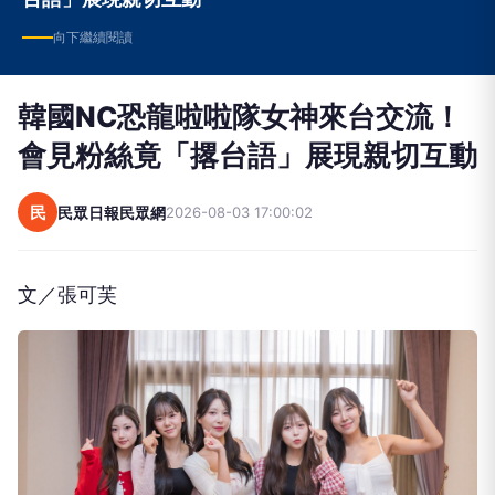
向下繼續閱讀
韓國NC恐龍啦啦隊女神來台交流！
會見粉絲竟「撂台語」展現親切互動
民
民眾日報民眾網
2026-08-03 17:00:02
文／張可芙