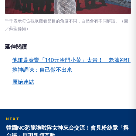
千千表示每位觀眾觀看節目的角度不同，自然會有不同解讀。（圖
／蘇聖倫攝）
延伸閱讀
他嫌鼎泰豐「140元冷門小菜」太貴！ 老饕卻狂
推神調味：自己做不出來
原始連結
NEXT
韓國NC恐龍啦啦隊女神來台交流！會見粉絲竟「撂
台語」展現親切互動