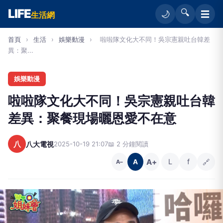
LIFE
🔍
☰
🌙
生活網
首頁
›
生活
›
娛樂動漫
›
啦啦隊文化大不同！吳宗憲親吐台韓差
異：聚...
娛樂動漫
啦啦隊文化大不同！吳宗憲親吐台韓
差異：聚餐現場曬恩愛不在意
八
八大電視
2025-10-19 21:07
📖 2 分鐘閱讀
A+
L
f
🔗
A
A−