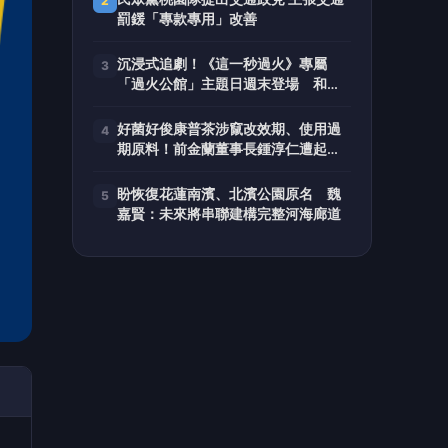
2
罰鍰「專款專用」改善
沉浸式追劇！《這一秒過火》專屬
3
「過火公館」主題日週末登場 和張
凌赫、王楚然浪漫通話
好菌好俊康普茶涉竄改效期、使用過
4
期原料！前金蘭董事長鍾淳仁遭起
訴 檢方建請從重量刑、沒收275萬
元犯罪所得
盼恢復花蓮南濱、北濱公園原名 魏
5
嘉賢：未來將串聯建構完整河海廊道