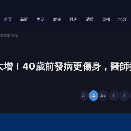
首頁
新聞
生活
健康
財經
消費
專欄
地方
歲前發病...
大增！40歲前發病更傷身，醫師
A+
L
f
A
A−