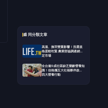
📰 同分類文章
高溫、換羽雙重影響！洗選規
格蛋較吃緊 農業部協調產銷穩
定市場
全台逾9成社區缺乏樂齡營養知
識！佳格攜五大社福夥伴啟動
四大營養行動