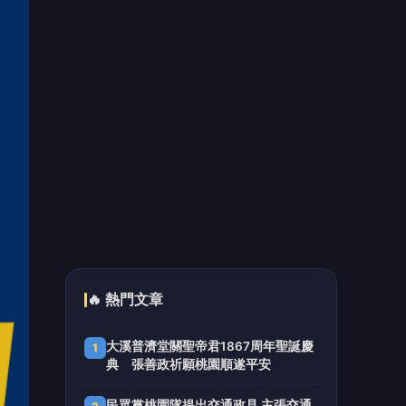
🔥 熱門文章
大溪普濟堂關聖帝君1867周年聖誕慶
1
典 張善政祈願桃園順遂平安
民眾黨桃園隊提出交通政見 主張交通