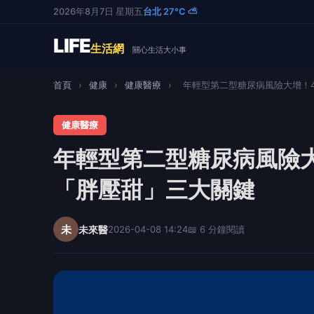
2026年8月7日 星期五
台北 27°C ⛅
LIFE
生活網
關心生活大小事
首頁
›
健康
›
健康醫療
›
年輕型第二型糖尿病風險大增！40
健康醫療
年輕型第二型糖尿病風險
「胖壓甜」三大關鍵
未
未來醫
2026-04-08 14:24
📖 6 分鐘閱讀