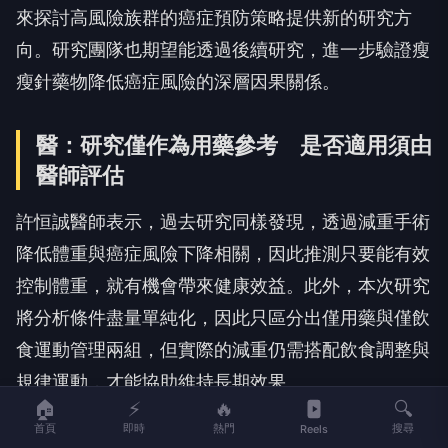
來探討高風險族群的癌症預防策略提供新的研究方
向。研究團隊也期望能透過後續研究，進一步驗證瘦
瘦針藥物降低癌症風險的深層因果關係。
醫：研究僅作為用藥參考 是否適用須由
醫師評估
許恒誠醫師表示，過去研究同樣發現，透過減重手術
降低體重與癌症風險下降相關，因此推測只要能有效
控制體重，就有機會帶來健康效益。此外，本次研究
將分析條件盡量單純化，因此只區分出僅用藥與僅飲
食運動管理兩組，但實際的減重仍需搭配飲食調整與
規律運動，才能協助維持長期效果。
🏠
⚡
🔥
🔍
他也強調，本次研究的目的，是希望能作為肥胖患者
首頁
即時
熱門
搜尋
Reels