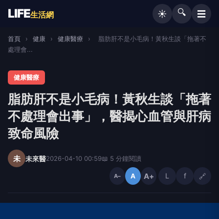
LIFE
🔍
☰
☀️
生活網
首頁
›
健康
›
健康醫療
›
脂肪肝不是小毛病！黃秋生談「拖著不
處理會...
健康醫療
脂肪肝不是小毛病！黃秋生談「拖著
不處理會出事」，醫揭心血管與肝病
致命風險
未
未來醫
2026-04-10 00:59
📖 5 分鐘閱讀
A+
L
f
🔗
A
A−