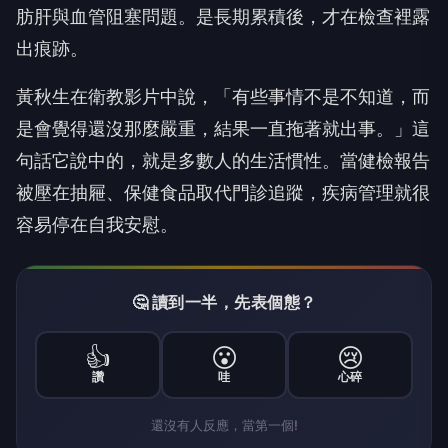
肪肝與血管阻塞問題。是長期累積後，才在檢查裡露
出痕跡。
黃秋生在衛教影片中說，「有些事情不是不知道，而
是會覺得還沒那麼嚴重，結果一直拖著就出事。」這
句話它說中的，就是多數人的生活慣性。當健檢報告
被壓在抽屜、保健食品取代門診追蹤，疾病管理就很
容易停在自我安慰。
🤔 讀到一半，先表個態？
👍
😮
😢
讚
哇
心碎
還沒有人反應，當第一個!