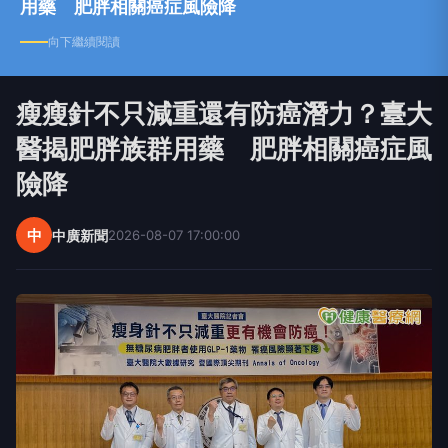
用藥 肥胖相關癌症風險降
向下繼續閱讀
瘦瘦針不只減重還有防癌潛力？臺大
醫揭肥胖族群用藥 肥胖相關癌症風
險降
中
中廣新聞
2026-08-07 17:00:00