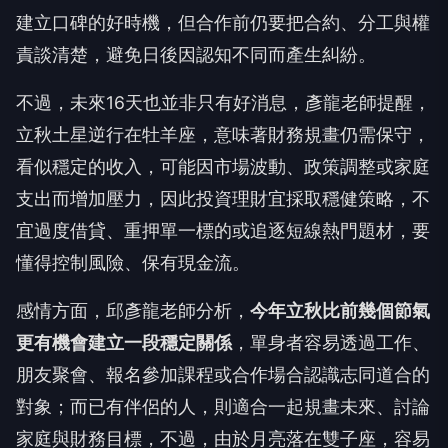
者、業務、顧問、自媒體經營者而言，是拓展市場與
建立口碑的好時機，但合作前仍要把合約、分工與權
責談清楚，避免日後因認知不同而產生糾紛。
不過，未來16天也並非只有好消息，彥龍老師提醒，
立秋土星逆行在牡羊座，意味著財務規畫仍需保守，
看似穩定的收入，可能因市場波動、政策調整或家庭
支出而增加壓力，因此投資理財宜採取穩健策略，不
宜過度借貸、重押單一標的或追逐短線熱門題材，要
懂得控制風險、保有現金流。
感情方面，邱彥龍老師分析，
今年立秋比前幾個節氣
更有機會建立
一段
穩定關係
，單身者容易透過工作、
朋友聚會、報名參加課程或合作場合認識志同道合的
對象；而已有伴侶的人，則適合一起規畫未來、討論