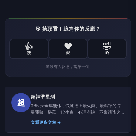
🎯 搶頭香！這篇你的反應？
👍
❤️
🤣
讚
愛
哈
還沒有人反應，當第一個!
超神準星測
超
365 天全年無休，快速送上最火熱、最精準的占
星運勢、塔羅、12生肖、心理測驗，不斷締造火熱
又趣味的話題，精心打造命理新樣貌， 彈指之間
查看更多文章 →
解決所有疑難雜症，在重要的日子緊抓住好運氣、
百戰百勝！