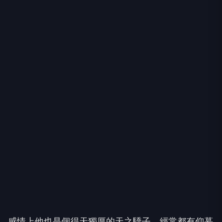
感情上他也是個得天獨厚的天之驕子，經常都有仰慕