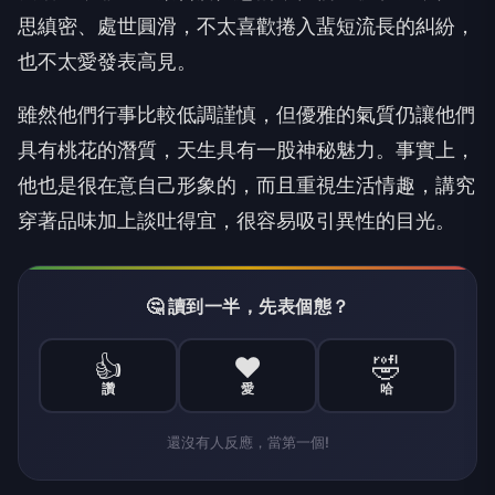
思縝密、處世圓滑，不太喜歡捲入蜚短流長的糾紛，
也不太愛發表高見。
雖然他們行事比較低調謹慎，但優雅的氣質仍讓他們
具有桃花的潛質，天生具有一股神秘魅力。事實上，
他也是很在意自己形象的，而且重視生活情趣，講究
穿著品味加上談吐得宜，很容易吸引異性的目光。
🤔 讀到一半，先表個態？
👍
❤️
🤣
讚
愛
哈
還沒有人反應，當第一個!