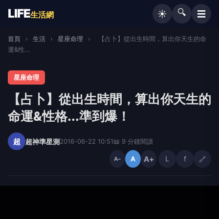
LIFE
🔍
☰
☀️
生活網
首頁
›
生活
›
星座命理
›
【占卜】從出生時間，算出你天生的命
運&性...
星座命理
【占卜】從出生時間，算出你天生的
命運&性格...準到爆！
超
超神準星測
2016-06-22 10:51
📖 9 分鐘閱讀
A+
L
f
🔗
A
A−