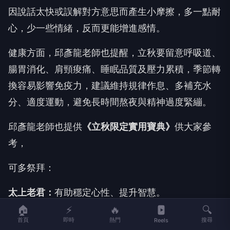
家庭與財務目標，不過，由於月亮落在雙子座，容易
因說話太快或誤解對方意思而產生小摩擦，多一點耐
心，少一些情緒，反而更能增進感情。
健康方面，邱彥龍老師也提醒，立秋要留意呼吸道、
腸胃消化、肩頸痠痛、睡眠品質及壓力累積，季節轉
換容易影響免疫力，建議維持規律作息、多補充水
分、適度運動，避免長時間熬夜與精神過度緊繃。
邱彥龍老師也提供
《立秋限定實用寶典》
供大家參
考，
可多祭拜：
🏠
⚡
🔥
🔍
太上老君
：
有助穩定心性、提升智慧。
首頁
即時
熱門
搜尋
Reels