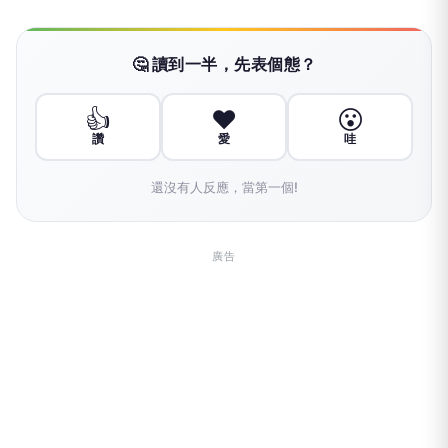
🤔 讀到一半，先表個態？
👍
❤️
😮
讚
愛
哇
還沒有人反應，當第一個!
廣告