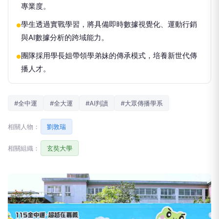
專業度。
學生透過實戰學習，將具備即時數據視覺化、運動行銷
●
與AI數據分析的跨域能力。
團隊採用學長姐帶領學弟妹的傳承模式，培養新世代傳
●
播人才。
#全中運
#全大運
#AI判讀
#大眾傳播學系
相關人物：
劉敦瑞
相關組織：
玄奘大學