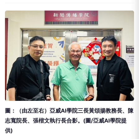
圖：（由左至右）亞威AI學院三長黃頌揚教務長、陳
志寬院長、張楷文執行長合影。(圖/亞威AI學院提
供)