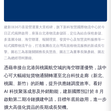
建新(8367)喜迎營運重大里程碑，旗下新科智慧國際物流中心於今
日正式揭牌啟用，座落台北港物流倉儲區，定位為結合保稅倉儲、
多溫層冷鏈、海空聯運、報關理貨、發貨中心及智慧資料服務等一
站式國際物流平台，打造集團在北台灣高規格物流服務的新成長引
擎。圖右三為基隆關關務長吳慧燕、圖左三為董事長陳彥銘、圖左
二為總經理柯勝鐘。
憑藉串接台北港與桃園航空城的海空聯運優勢，該中
心可大幅縮短貨物通關轉運至北台科技走廊（新北、
桃園、新竹）的距離，提升供應鏈調度效率。看好
AI 科技聚落成形及外銷動能，建新國際預計於 8 月
啟動第二期冷鏈擴建申請，目標年底前啟用，進一步
擴大高值化貨品的長期成長契機。