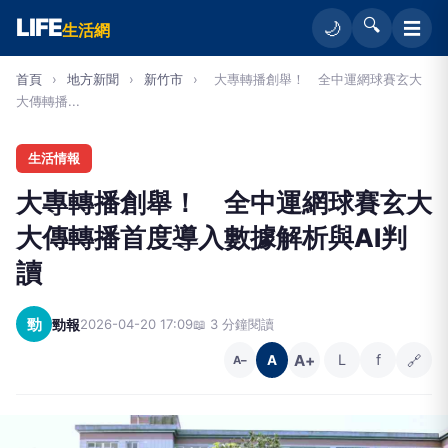
LIFE
🔍
☰
🌙
生活網
首頁
›
地方新聞
›
新竹市
›
大專轉播創舉！ 全中運網球賽玄大
大傳轉播...
生活情報
大專轉播創舉！ 全中運網球賽玄大
大傳轉播首度導入數據解析與AI判
讀
勁
勁報
2026-04-20 17:09
📖 3 分鐘閱讀
A+
L
f
🔗
A
A−