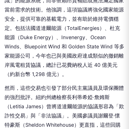
當前需求的技術。他強調，這項協議將強化國家能源
安全，提供可靠的基載電力，並有助於維持電價穩
定。包括法國道達爾能源（TotalEnergies）、杜克
能源（Duke Energy）、Invenergy、Ocean
Winds、Bluepoint Wind 和 Golden State Wind 等多
家能源公司，今年也已與美國政府達成類似的撤銷離
岸風電租賃協議，總計已花費納稅人近 40 億美元
（約新台幣 1,298 億元）。
然而，這些交易也引發了部分民主黨議員及環保團體
的強烈批評。紐約州總檢察長利蒂希婭·詹姆斯
（Letitia James）曾將道達爾能源的協議形容為「欺
詐性交易」與「非法協議」。美國參議員謝爾登·懷
特豪斯（Sheldon Whitehouse）更直指，這些回購
行為是「賄賂企業放棄清潔能源，將更昂貴的化石燃