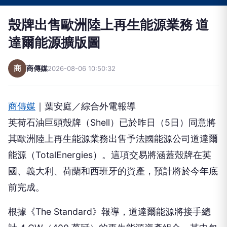
達爾能源擴版圖
商
商傳媒
2026-08-06 10:50:32
商傳媒
｜葉安庭／綜合外電報導
英荷石油巨頭殼牌（Shell）已於昨日（5日）同意將
其歐洲陸上再生能源業務出售予法國能源公司道達爾
能源（TotalEnergies）。這項交易將涵蓋殼牌在英
國、義大利、荷蘭和西班牙的資產，預計將於今年底
前完成。
根據《The Standard》報導，道達爾能源將接手總
計 4 GW（400 萬瓩）的再生能源資產組合。其中包
括 500 MW（50 萬瓩）已營運及在建的太陽能與風