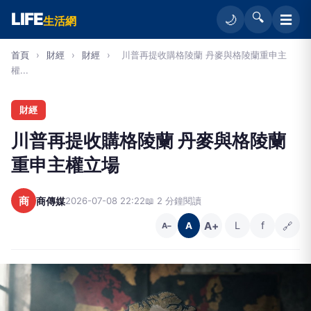
LIFE
🔍
☰
🌙
生活網
首頁
›
財經
›
財經
›
川普再提收購格陵蘭 丹麥與格陵蘭重申主
權...
財經
川普再提收購格陵蘭 丹麥與格陵蘭
重申主權立場
商
商傳媒
2026-07-08 22:22
📖 2 分鐘閱讀
A+
L
f
🔗
A
A−