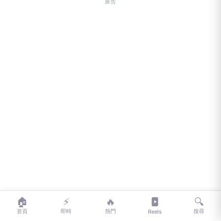
事件回溯至2025年10月，當時總計高達80億美元、
涵蓋223個聯邦能源專案的投資遭到終止。美國能源
部（DOE）起初曾建議終止超過600個潛在專案，隨
🏠
⚡
🔥
🔍
後美國行政管理和預算局（OMB）則挑選出所有位
首頁
即時
熱門
搜尋
Reels