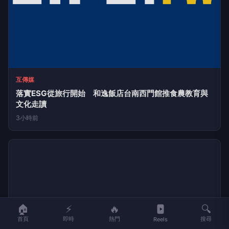
🏠
⚡
🔥
🔍
互傳媒
首頁
即時
熱門
搜尋
Reels
落實ESG從旅行開始 和逸飯店台南西門館推食農教育與