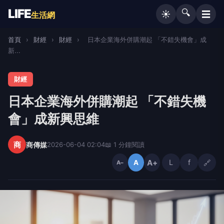
LIFE
🔍
☰
☀️
生活網
首頁
›
財經
›
財經
›
日本企業海外併購潮起 「不錯失機會」成
新...
財經
日本企業海外併購潮起 「不錯失機
會」成新興思維
商
商傳媒
2026-06-04 02:04
📖 1 分鐘閱讀
A+
L
f
🔗
A
A−