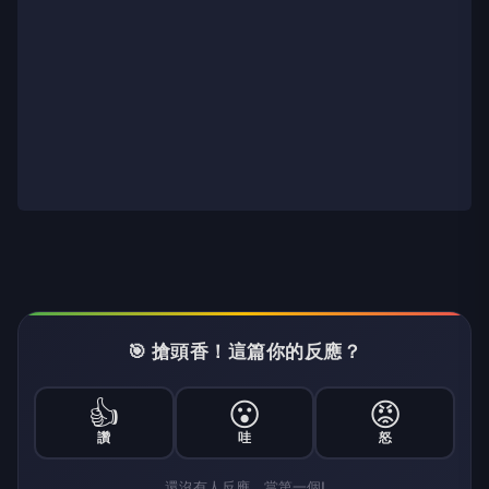
🎯 搶頭香！這篇你的反應？
👍
😮
😡
讚
哇
怒
還沒有人反應，當第一個!