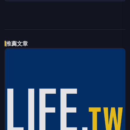
伴侶和妳一起預防HPV，才有資格
PR
說愛妳！
台灣癌症基金會
009829掌握AI關鍵 大華韓國
PR
KOSPI 50今強勢開募
大華銀全能行銷方案
立即諮詢HPV！是對自己健康最好
PR
的投資，把握現在不嫌晚！
台灣癌症基金會
推薦文章