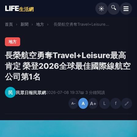
LIFE
🔍
☰
☀️
生活網
首頁
›
新聞
›
地方
›
長榮航空勇奪Travel+Leisure...
地方
長榮航空勇奪Travel+Leisure最高
肯定 榮登2026全球最佳國際線航空
公司第1名
民
民眾日報民眾網
2026-07-08 19:37
📖 3 分鐘閱讀
A+
L
f
🔗
A
A−