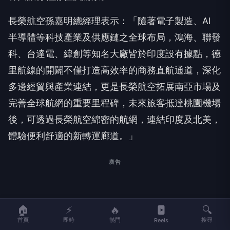
長榮航空孫嘉明總經理表示：「隨著電子製造、AI
半導體等科技產業及供應鏈之全球布局，鴻海、聯發
科、台達電、緯創等知名大廠皆於印度設有據點，德
里航線的開闢不僅打造高效率的商務直航通道，深化
多邊經貿與產業連結，更是長榮航空拓展南亞市場及
完善全球航網的重要里程碑，未來旅客抵達桃園機場
後，可透過長榮航空綿密的航網，連結印度及北美，
體驗便利舒適的新轉運廊道。」
廣告
🏠
⚡
🔥
🔍
首頁
即時
熱門
搜尋
Reels