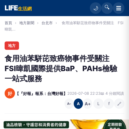
LIFE
🔍
☰
🌙
生活網
首頁
›
地方新聞
›
台北市
›
食用油苯駢芘致癌物事件受關注 FSI
暐凱...
地方
食用油苯駢芘致癌物事件受關注
FSI暐凱國際提供BaP、PAHs檢驗
一站式服務
好
【『好報』報系：台灣好報】
2026-07-08 22:23
📖 4 分鐘閱讀
A+
L
f
🔗
A
A−