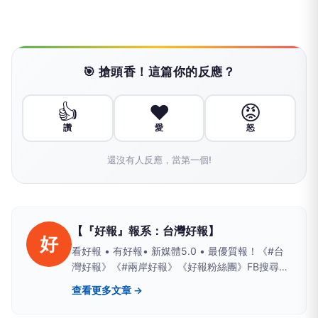
🎯 搶頭香！這篇你的反應？
👍
❤️
😡
讚
愛
怒
還沒有人反應，當第一個!
【『好報』報系：台灣好報】
好
看好報 • 有好報• 新媒體5.0 • 最優質報！《#台
灣好報》《#兩岸好報》《好報粉絲團》FB搜尋；
Yahoo、PChome、LIFE新聞、yamnews、
查看更多文章 →
owlnews也看得到