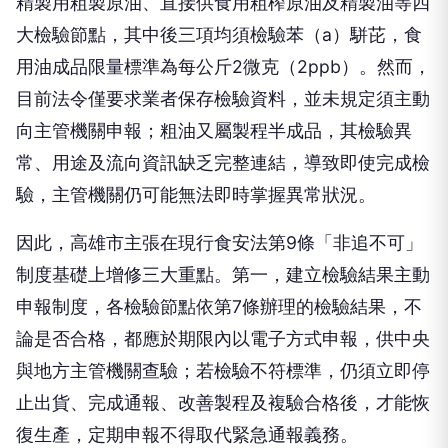
精製用粗製原油、直接供食用粗榨原油及精製油等四
大檢驗節點，其中後三項均須檢驗苯（a）駢芘，食
用油成品限量標準為每公斤2微克（2ppb）。然而，
目前法令僅要求業者保存檢驗資料，並未規定須主動
向主管機關申報；粗油又屬製程半成品，其檢驗異
常、用途及流向資訊缺乏完整連結，導致即使完成檢
驗，主管機關仍可能無法即時掌握異常狀況。
因此，高雄市主張在現行食安法第9條「非追不可」
制度基礎上增修三大重點。第一，建立檢驗結果主動
申報制度，各檢驗節點依第7條辦理的檢驗結果，不
論是否合格，都應於期限內以電子方式申報，供中央
與地方主管機關查驗；若檢驗不符標準，仍須立即停
止出貨、完成通報、改善製程及複驗合格後，才能恢
復生產，定期申報不得取代緊急通報義務。