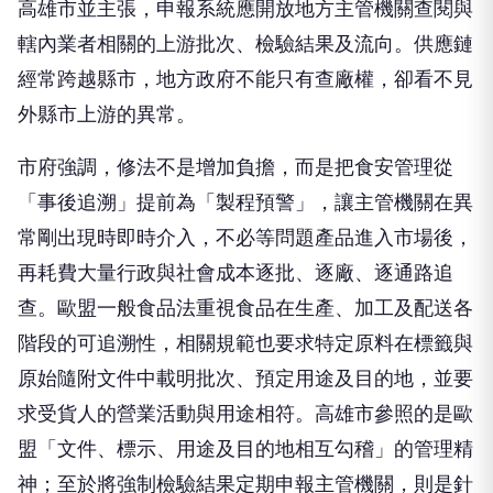
高雄市並主張，申報系統應開放地方主管機關查閱與
轄內業者相關的上游批次、檢驗結果及流向。供應鏈
經常跨越縣市，地方政府不能只有查廠權，卻看不見
外縣市上游的異常。
市府強調，修法不是增加負擔，而是把食安管理從
「事後追溯」提前為「製程預警」，讓主管機關在異
常剛出現時即時介入，不必等問題產品進入市場後，
再耗費大量行政與社會成本逐批、逐廠、逐通路追
查。歐盟一般食品法重視食品在生產、加工及配送各
階段的可追溯性，相關規範也要求特定原料在標籤與
原始隨附文件中載明批次、預定用途及目的地，並要
求受貨人的營業活動與用途相符。高雄市參照的是歐
盟「文件、標示、用途及目的地相互勾稽」的管理精
神；至於將強制檢驗結果定期申報主管機關，則是針