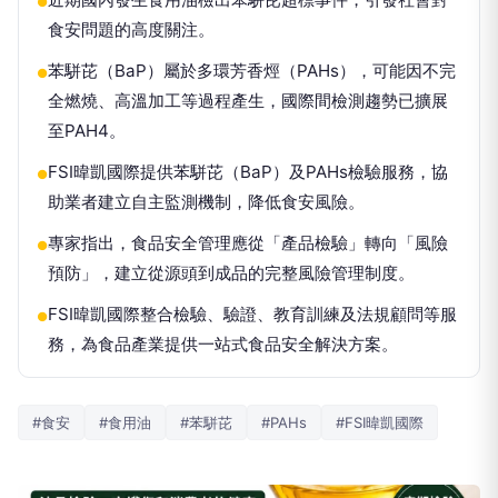
●
食安問題的高度關注。
苯駢芘（BaP）屬於多環芳香烴（PAHs），可能因不完
●
全燃燒、高溫加工等過程產生，國際間檢測趨勢已擴展
至PAH4。
FSI暐凱國際提供苯駢芘（BaP）及PAHs檢驗服務，協
●
助業者建立自主監測機制，降低食安風險。
專家指出，食品安全管理應從「產品檢驗」轉向「風險
●
預防」，建立從源頭到成品的完整風險管理制度。
FSI暐凱國際整合檢驗、驗證、教育訓練及法規顧問等服
●
務，為食品產業提供一站式食品安全解決方案。
#食安
#食用油
#苯駢芘
#PAHs
#FSI暐凱國際