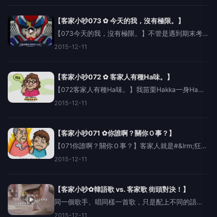
語原文：一千三百八十萬兩，大人。羅馬拼音：
id2qien
【客家小吵073 ✿ 今天的我，沒有極限。】
【073今天的我，沒有極限。】不管是遇到期末考、
跑馬拉松，或是娶妻前、生子後...只要用自信的眼神
2015-12-11
瞪著對方，說出今天的例句，就能適時的展現Hakka
的完美霸氣，誰都檔不住你。客語原文：今晡日个
捱
【客家小吵072 ✿ 客家人有種Ha味。】
【072客家人有種Ha味。】我苗栗Hakka一身Ha
味，有些人喜歡，有些人不喜歡，但不管怎樣，
2015-12-11
Hakka是最棒的！HakkaLambaOne！客語原文：客
家人有種客味。羅馬拼音：hag2
【客家小吵071 ✿你誰啊？關你Ｏ事？】
【071你誰啊？關你Ｏ事？】客家人就是‪#&lrm;狂‬，
天不怕地不怕，若是遇到被人教訓的時候，不管眼
2015-12-11
前是老闆還是首富，狠狠地用這句話給他催下去！
然後，準備填離職單吧。聲優妹不太認識老闆的真
人
【客家小吵✿韓語歌 vs. 客家歌 街頭對決！】
同一個歌手、唱同樣一首歌，只是配上不同的語
言，#韓語版vs.#客語版，哪個會讓路人走光光，哪
2015-12-11