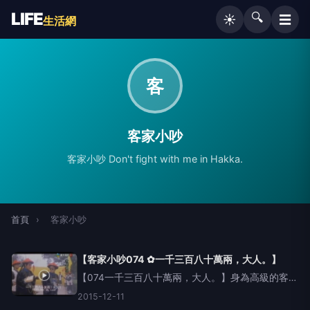
LIFE
🔍
☰
☀️
生活網
客
客家小吵
客家小吵 Don't fight with me in Hakka.
首頁
›
客家小吵
【客家小吵074 ✿一千三百八十萬兩，大人。】
【074一千三百八十萬兩，大人。】身為高級的客家
人，時常會需要忍辱負重幫助人，如果剛好有紀錄
2015-12-11
多出來的錢，別忘了捐出來，以振興國家經濟。客