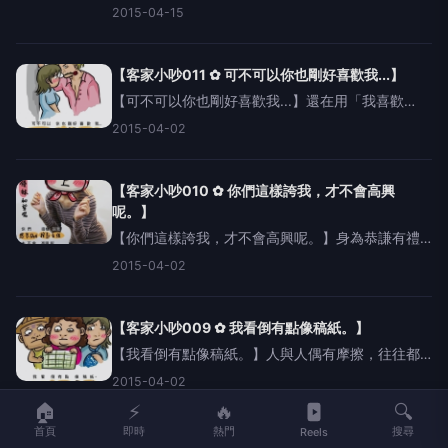
讓孩子穿過時的冰雪奇緣公主裝？正所謂天下父母
2015-04-15
心，哪一個爸媽不想給自己的孩子，戴上時下最夯
的阿帕契頭盔？當親戚好友問起，這句實用的客家
話，就能順利派上
【客家小吵011 ✿ 可不可以你也剛好喜歡我...】
【可不可以你也剛好喜歡我...】還在用「我喜歡
你！！！」這樣老套的句子告白？別傻了，現在是
2015-04-02
草食暖男的時代。面對心儀的對象，只要露出如同
小狗般惹人憐愛的眼神，說出這句「可不可以..你也
剛好喜歡我..？
【客家小吵010 ✿ 你們這樣誇我，才不會高興
呢。】
【你們這樣誇我，才不會高興呢。】身為恭謙有禮
的客家人，隨時要做好被眾人誇獎的準備，漂亮的
2015-04-02
應對進退，讓你用母語掌握全場焦點。今天就讓大
家不斷呼喚真相的聲優妹教大家說這句實用的傲嬌
名言吧！http:
【客家小吵009 ✿ 我看倒有點像稿紙。】
【我看倒有點像稿紙。】人與人偶有摩擦，往往都
是由於缺乏那分雅量的緣故；因此，為了減少摩
2015-04-02
擦，增進和諧，讓我們用清楚的客語傳達我們的#雅
🏠
⚡
🔥
🔍
量吧。一位外號叫「聲優妹」的同學緊接著說
首頁
即時
熱門
搜尋
Reels
http://mu
【客家小吵008 ✿ 眼睛閉上，我會很快。】