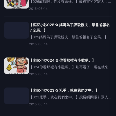
【026醒醒吧，你沒有妹妹。】最務實的客家人，可
是不會整天作白日夢的呢。勇敢面對現實的孤獨與
2015-06-14
寂寞吧！一個人也要展現堅強的HakkaSoul。聲優妹
一巴掌打醒夢中人的真人發音http://mu6
【客家小吵025 ✿ 媽媽為了謀殺親夫，幫爸爸報名
了全馬。】
【025媽媽為了謀殺親夫，幫爸爸報名了全馬。】今
天要教大家好老婆的家常客語：「謀殺親夫」，找
2015-06-14
一天和男友或老公一起，試著用Hakka對話一個下午
吧！絕對能增進生活情趣呢。聲優妹有點燒聲的真
人發音h
【客家小吵024 ✿ 你看那裡有小雞喲。】
【024你看那裡有小雞喲。】別再看了！現在就來報
名南庄山水半程馬拉松，跑完更有美味的客家麻糬
2015-06-14
「粢粑」可以享用噢！
https://www.facebook.com/ZungGongHaiMar
【客家小吵023 ✿ 兇手，就在我們之中。】
【023兇手，就在我們之中。】想要瞬間吸引眾人目
光，學會這句客家話就對了，走進任何會議、派
2015-06-14
對，只要冷冷地說出「兇手，就在我們之中。」保
證全場瞬間結凍。聲優妹推理演出http://mu6.me