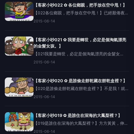
【客家小吵022 ✿ 各位鄉親，把手放在空中甩！】
【022各位鄉親，把手放在空中甩！】已經厭倦夜店
千篇一律的假High吶喊？在人群中大喊這句客家
2015-06-14
話，保證讓你渾身散發野性賀爾蒙，成為全場焦
點。代班DJ豬排飯激情四射演出http://mu6.me
【客家小吵021 ✿ 我要是轉世，必定是個淘氣漂亮
的金髮女孩。】
【021我要是轉世，必定是個淘氣漂亮的金髮女
孩。】http://www.thenewslens.com/post/164910/
2015-06-14
達賴喇嘛日前受訪時表示：「要轉世就要做個金髮
女孩，而且是淘氣又漂亮的，
【客家小吵020 ✿ 是誰偷走餅乾藏在餅乾盒裡？】
【020是誰偷走餅乾藏在餅乾盒裡？】不是我！就是
你！不可能！那是誰？聲優妹也愛玩團康
2015-06-14
http://mu6.me/111442客語原文：係麼人偷走餅仔
囥著餅仔盒羅馬拼音：he55a31ngin
【客家小吵019 ✿ 是誰住在深海的大鳳梨裡？】
【019是誰住在深海的大鳳梨裡？】方方黃黃，伸縮
自如。孩子們，準備好學客語了嗎？聲優妹抗拒唱
2015-06-14