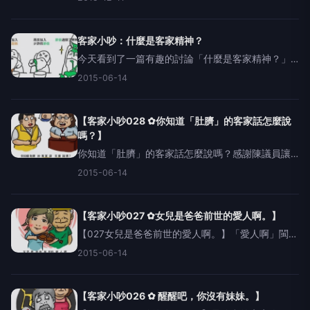
個會讓大家拿出手機猛錄影？-雖然這樣簡單的小實
驗或許不能證明什麼，但小吵在拍攝的過程中，真
的感受到客
客家小吵：什麼是客家精神？
今天看到了一篇有趣的討論「什麼是客家精神？」
http://juliefrank.pixnet.net/blog/post/426253169
2015-06-14
對我來說，家裡頑固又務實的老爸，就是最代表客
【客家小吵028 ✿你知道「肚臍」的客家話怎麼說
嗎？】
你知道「肚臍」的客家話怎麼說嗎？感謝陳議員讓
「umbilicus」成為這兩天搜尋度最高的英文單字今
2015-06-14
天就要教大家客家話的「肚臍」怎麼說。「肚臍」
的客家話音讀「肚起」，這個要講錯實在也有點困
難。教學完畢
【客家小吵027 ✿女兒是爸爸前世的愛人啊。】
【027女兒是爸爸前世的愛人啊。】「愛人啊」閩南
話念作「愛琳娜」，而客家話唸做「毆伊擰啊」，
2015-06-14
聽起來則是霸氣十足。女孩們，就用這句話融化頑
固老爸的心吧！聲優妹友好孝道的真人發音http://m
【客家小吵026 ✿ 醒醒吧，你沒有妹妹。】