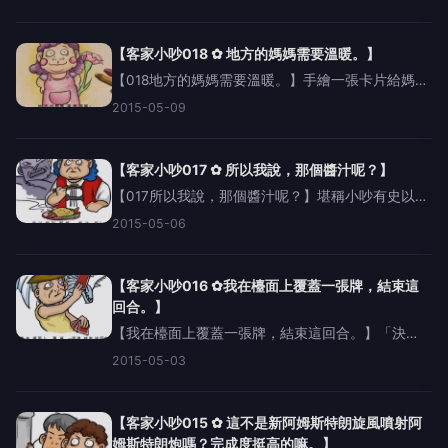
歌演出http://mu6.me/111289客語原文：係麼人歇
到深海个大黃梨肚項羅馬拼音：he55
【客家小吵018 ✿ 地方的媽媽需要溫暖。】
【018地方的媽媽需要溫暖。】手繪一張卡片給媽
媽，並說出今天的例句，用最溫暖的客家話給她驚
2015-05-09
喜噢！&nbsp;代班DJ小玉溫情演出
http://mu6.me/111078客語原文：地方个阿姆需
【客家小吵017 ✿ 所以我說，那個醬汁呢？】
【017所以我說，那個醬汁呢？】堪稱小吵有史以來
最實用的台詞！跟家人聚餐、情侶在牛排館約會、
2015-05-06
去麥當勞點麥克雞塊...都請用最堅定地眼神，看著對
方說出這句：「所以我說，那個醬汁呢？」因為沒
有完成的料理
【客家小吵016 ✿我在檯面上覆蓋一張牌，結束這
回合。】
【我在檯面上覆蓋一張牌，結束這回合。】「決
鬥！抽牌吧！」這樣的場景在日常生活中總是天天
2015-05-03
上演呢，千萬記得，讓對方知道你總是留有一手，
客家Boy可不是好惹的！代班DJ真人發音
http://mu6.m
【客家小吵015 ✿ 這不是新阿姆斯特朗旋風噴射阿
姆斯特朗炮嗎？完成度挺高的嘛。】