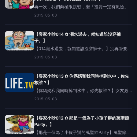
再一次，我們向極限挑戰，繼「投資一定有風險」
之後，客家小吵最難的作品。代班DJ小玉激情四射
2015-05-03
的真人發音http://mu6.me/110402羅馬拼音
iaˋmoˇgamˋhexinˊaˊm
【客家小吵014 ✿ 潮水退去，就知道誰沒穿褲
子。】
【014潮水退去，就知道誰沒穿褲子。】別再管要先
救落水的媽媽還是女友了，當潮水退去，沒穿褲子
2015-05-03
的男友肯定就先OUT。學會這句實用的客語，勇敢
地在海邊展現真實的自我吧！聲優妹真人發音htt
【客家小吵013 ✿ 你媽媽和我同時掉到水中，你先
救誰？】
【你媽媽和我同時掉到水中，你先救誰？】女友必
備金句，男友必考題！聲優妹為愛朗讀
2015-05-03
http://mu6.me/110234‪#&lrm;客家小吵‬‪#&lrm;自己
的母語自己救‬&nbsp;【點
【客家小吵012 ✿ 那是一個為了小孩子辦的萬聖節
Party。】
【那是一個為了小孩子辦的萬聖節Party】萬聖節還