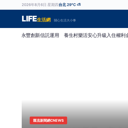
2026年8月6日 星期四
台北 29°C ⛅
LIFE
生活網
關心生活大小事
新
聞
—
LIFE
生
活
匯流新聞網CNEWS
網