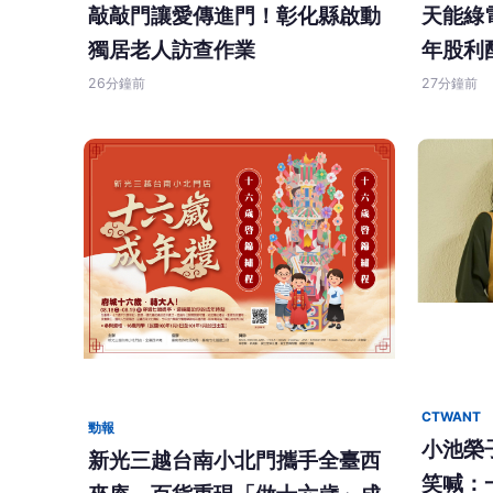
敲敲門讓愛傳進門！彰化縣啟動
天能綠
獨居老人訪查作業
年股利
26分鐘前
27分鐘前
CTWANT
勁報
小池榮
新光三越台南小北門攜手全臺西
笑喊：