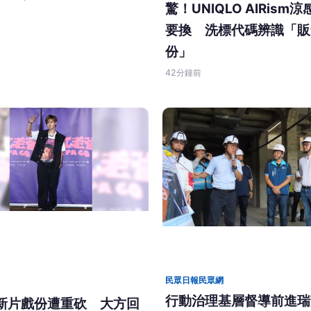
驚！UNIQLO AIRism
要換 洗標代碼辨識「販
份」
42分鐘前
民眾日報民眾網
行動治理基層督導前進瑞
新片戲份遭重砍 大方回