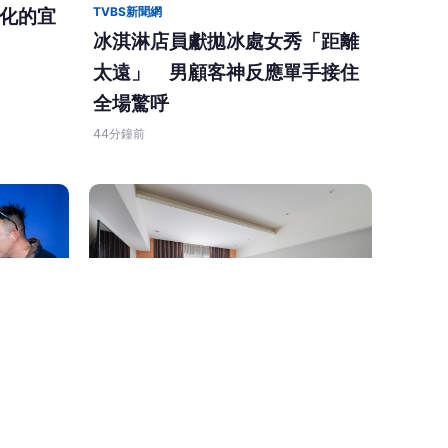
TVBS新聞網
化的宜
冰淇淋店員獻拋冰處女秀「距離
太遠」 男顧客神反應單手接住
全場驚呼
44分鐘前
勁報
大亂鬥