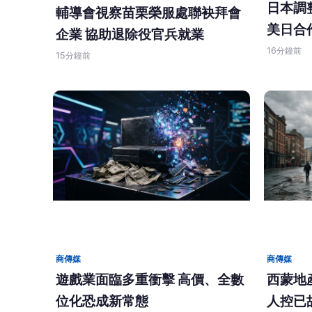
日本調
輔導會視察苗栗榮服處聯袂拜會
美日合
企業 協助退除役官兵就業
16分鐘前
15分鐘前
商傳媒
商傳媒
遊戲業面臨多重衝擊 高價、全數
西蒙地
位化恐成新常態
人控已