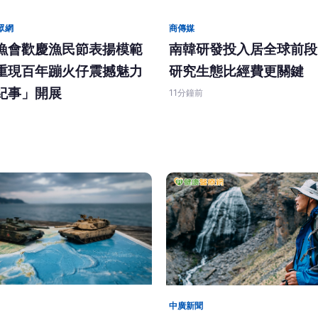
眾網
商傳媒
漁會歡慶漁民節表揚模範
南韓研發投入居全球前段
重現百年蹦火仔震撼魅力
研究生態比經費更關鍵
紀事」開展
11分鐘前
中廣新聞