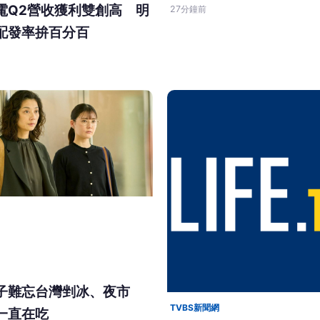
電Q2營收獲利雙創高 明
27分鐘前
配發率拚百分百
子難忘台灣剉冰、夜市
TVBS新聞網
一直在吃