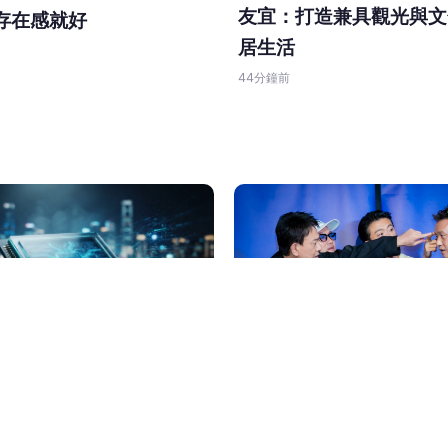
友宜：打造兼具觀光與文
存在感就好
居生活
44分鐘前
LIFE生活網記者-郭懿慧
《網紅老爸》桃園拍百人