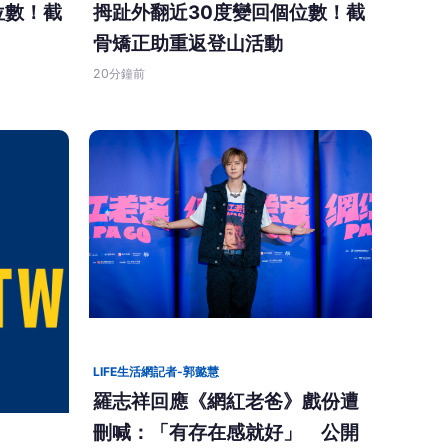
位數！截
拇趾外翻近30度變回個位數！截
骨矯正助重返登山活動
20分鐘前
LIFE生活網記者-郭懿慧
羅志祥回應《網紅老爸》戲份遭
刪喊：「有存在感就好」 公開