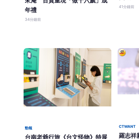
來庵 百貨重現「做十六歲」成
41分鐘前
年禮
34分鐘前
CTWANT
勁報
羅志祥
台南老爺行旅《台文怪物》特展