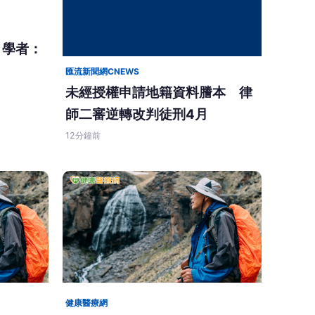
 學者：
匯流新聞網CNEWS
未經授權申請地籍資料謄本 律
師二審逆轉改判徒刑4月
12分鐘前
健康醫療網