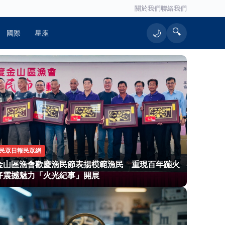
關於我們
聯絡我們
🔍
🌙
國際
星座
民眾日報民眾網
金山區漁會歡慶漁民節表揚模範漁民 重現百年蹦火
仔震撼魅力「火光紀事」開展