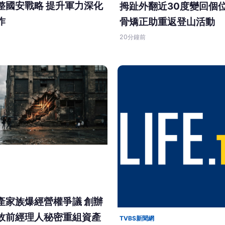
整國安戰略 提升軍力深化
拇趾外翻近30度變回個
作
骨矯正助重返登山活動
20分鐘前
產家族爆經營權爭議 創辦
故前經理人秘密重組資產
TVBS新聞網