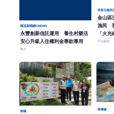
民眾日報民
金山區
漁民 
匯流新聞網CNEWS
「火光
永豐創新信託運用 養生村樂活
安心升級入住權利金專款專用
11分鐘前
剛才
商傳媒
勁報