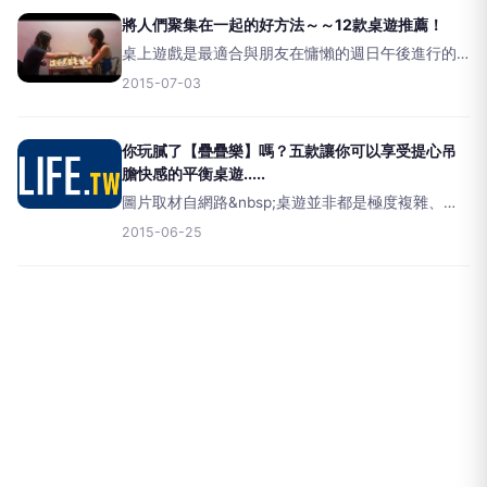
將人們聚集在一起的好方法～～12款桌遊推薦！
桌上遊戲是最適合與朋友在慵懶的週日午後進行的
休閒，在桌遊店、咖啡館很容易就消磨掉一個寧靜
2015-07-03
的夜晚，同時可以促進社交，更兼具歡樂和沉靜的
氣氛；玩桌遊還可以擺脫那些從電視發出來令人催
眠的瘴氣，避免讓小孩子
你玩膩了【疊疊樂】嗎？五款讓你可以享受提心吊
膽快感的平衡桌遊.....
圖片取材自網路&nbsp;桌遊並非都是極度複雜、需
要思考的遊戲，像是一般玩家熟知的「疊疊樂」，
2015-06-25
透過慢慢地移除堆疊物件，營造出緊張刺激感，讓
大小朋友都能夠樂在其中。然而除了疊疊樂之外，
桌遊界其實有著