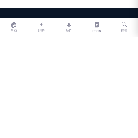
LIFE
生活網
🏠
⚡
🔥
🔍
首頁
即時
熱門
搜尋
Reels
LIFE 生活網是台灣領先的生活資訊平台，提供即時新聞、生活、健康、
財經、娛樂等多元內容。
f
L
▶
📷
新聞分類
新聞
更多內容
生活
地方新聞
健康
關於 LIFE
國際新聞
財經
合作夥伴
星座運勢
消費