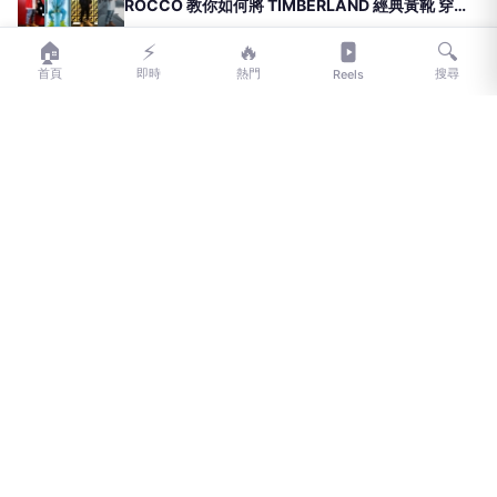
ROCCO 教你如何將 TIMBERLAND 經典黃靴 穿出
嘻哈味！
imagevia@alrocco&nbsp;說到最嘻哈的球鞋代表你
🏠
⚡
🔥
🔍
腦袋可能出現許多選項，但如果是靴子，那非
2019-01-16
首頁
即時
熱門
搜尋
Reels
Timberland經典的6吋黃靴莫屬，從早期的Biggie、
Tupa
名人穿啥｜造型越怪越受歡迎？！GENTLE
MONSTER 究竟有什麼魔力讓全球 ICON 愛不釋
手！？
來自韓國的知名墨鏡品牌GentleMonster，除了受到
南韓藝人推崇之外，將品牌推往國際之後也相當受
2019-01-10
歐美明星、模特兒們的歡迎，GentleMonster不僅鏡
框戴上很修飾臉型，且近期推出的造
名人穿啥｜球鞋女孩必須關注！周董愛妻「昆凌」
曬鞋也很有一套，不愧是潮流天王的老婆啊～
天王周杰倫總是「曬鞋」的最前線，每當新球鞋發
售，總是可以在他的動態即刻看見上腳穿搭，不過
2019-01-03
各位球鞋女孩們可別忽略了一旁的愛妻昆凌，有著
一雙迷人大眼和纖細的氣質，昆凌並不局限自己的
穿搭風格，無論是現身時裝
名人穿啥｜超難搶的 NIKE X AMBUSH「皮草外
套」，周湯豪、鄧紫棋是這樣穿搭出奢華霸氣的！
如果要你選出本月街頭最具人氣的潮流新品，除了