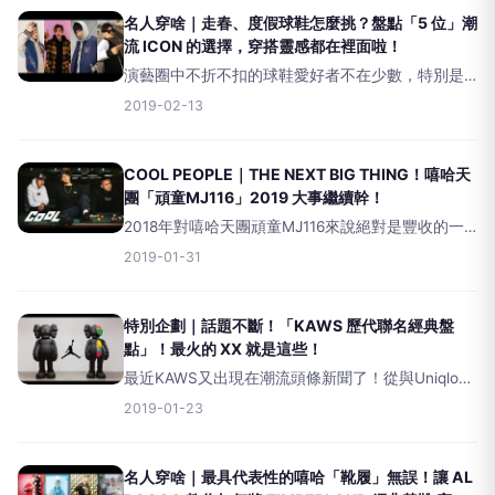
唱
名人穿啥｜走春、度假球鞋怎麼挑？盤點「5 位」潮
流 ICON 的選擇，穿搭靈感都在裡面啦！
演藝圈中不折不扣的球鞋愛好者不在少數，特別是
社群媒體越來越發達的現在，我們總能在這些名人
2019-02-13
icon的Instagram，看到一些還沒市售的稀有鬼罕限
定款搶先上腳的精彩畫面，讓人好生羨慕！不過今
回
COOL PEOPLE｜THE NEXT BIG THING！嘻哈天
團「頑童MJ116」2019 大事繼續幹！
2018年對嘻哈天團頑童MJ116來說絕對是豐收的一
年，不但在成軍14年之際終於奪下第29屆金曲獎
2019-01-31
「最佳演唱組合」，更帶著這股氣勢一舉創下台灣
嘻哈史上首次連辦3場小巨蛋的紀錄。坦言最喜
特別企劃｜話題不斷！「KAWS 歷代聯名經典盤
點」！最火的 XX 就是這些！
最近KAWS又出現在潮流頭條新聞了！從與Uniqlo聯
名再度掀起了KAWS的全球風潮，這一次KAWS：
2019-01-23
HOLIDAY降臨台北，並且將系列中的COMPANION
公仔也帶來，為20
名人穿啥｜最具代表性的嘻哈「靴履」無誤！讓 AL