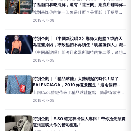
了逛廟口和吃海鮮，還有「這三間」潮流店鋪等你
朝聖！
說到基隆你的第一印象是什麼？是電影《千禧曼
波》舒淇走過的中山陸橋、廟口夜市美食，還是隱
2019-04-08
藏在巷弄中的生猛海鮮呢？相信很多外地人提及基
隆，「潮流」這兩個字絕對不會從他們口中脫口而
出，我只能說基隆真的被你
特別企劃 │ 《中國新說唱 2》導師大翻盤？或許因
為這些原因，導致他們不再續任「明星製作人」職
位！
《中國新說唱》即將迎來眾所期待的第二季，遙想
在17年、《中國有嘻哈》所創造的&ldquo;說唱
2019-04-05
&rdquo;風暴著實席捲整個華語世界，它所締造的高
峰不但捧紅了一掛具備優意才華的rappers
特別企劃｜「精品球鞋」大勢崛起的時代！除了
BALENCIAGA，2019 你還要關注「這兩個精
品」！
上回CooL曾經帶來了精品球鞋盤點，隨著街頭潮流
與精品之間的隔閡不斷縮小，到如今雙方互相學
2019-04-05
習，除了為街頭潮流注入新氣象外，高端精品也更
受到年輕世代的歡迎，讓這些以往以街頭為主的族
群，能夠接觸更多
特別企劃 │ E.SO 確定釋出個人專輯！帶你搶先預覽
這張重磅大作的精彩重點！