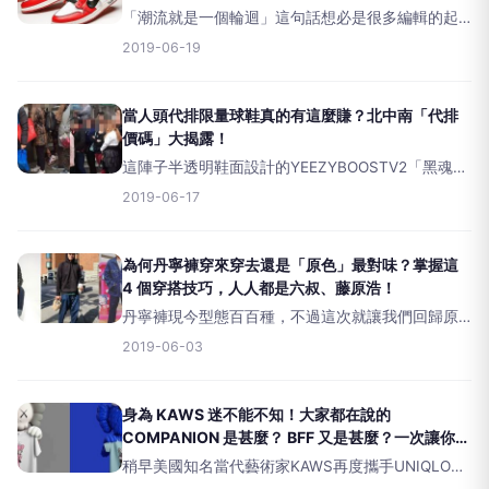
「潮流就是一個輪迴」這句話想必是很多編輯的起
手式，但越當你身陷其中，你就會更明白這句話的
2019-06-19
重要性！球鞋與潮流兩方已經成為共生關係，雙方
的影響1+1&gt;2已是不爭的事實！近年來更有許多
款球鞋「舊鞋
當人頭代排限量球鞋真的有這麼賺？北中南「代排
價碼」大揭露！
這陣子半透明鞋面設計的YEEZYBOOSTV2「黑魂」
引起不少話題，就連炒賣價格也不容小覷，在還沒
2019-06-17
開售之前，預購價平均已經來到15000元至16000元
台幣，漲幅大概是訂價是兩倍，這
為何丹寧褲穿來穿去還是「原色」最對味？掌握這
4 個穿搭技巧，人人都是六叔、藤原浩！
丹寧褲現今型態百百種，不過這次就讓我們回歸原
味，那就是永垂不朽的原色Indigo；那為何一般大眾
2019-06-03
所認知的原色，就是靛藍色呢？那先來講道「丹寧
布」（Denim）的製作方式，使用粗支數的紗，採
用
身為 KAWS 迷不能不知！大家都在說的
COMPANION 是甚麼？ BFF 又是甚麼？一次讓你搞
懂！
稍早美國知名當代藝術家KAWS再度攜手UNIQLO推