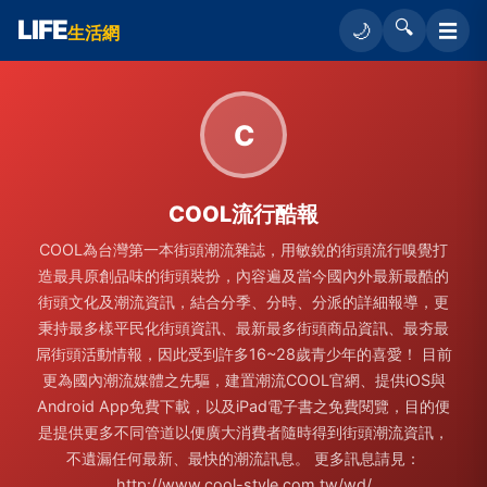
LIFE
🔍
☰
🌙
生活網
C
COOL流行酷報
COOL為台灣第一本街頭潮流雜誌，用敏銳的街頭流行嗅覺打
造最具原創品味的街頭裝扮，內容遍及當今國內外最新最酷的
街頭文化及潮流資訊，結合分季、分時、分派的詳細報導，更
秉持最多樣平民化街頭資訊、最新最多街頭商品資訊、最夯最
屌街頭活動情報，因此受到許多16~28歲青少年的喜愛！ 目前
更為國內潮流媒體之先驅，建置潮流COOL官網、提供iOS與
Android App免費下載，以及iPad電子書之免費閱覽，目的便
是提供更多不同管道以便廣大消費者隨時得到街頭潮流資訊，
不遺漏任何最新、最快的潮流訊息。 更多訊息請見：
http://www.cool-style.com.tw/wd/