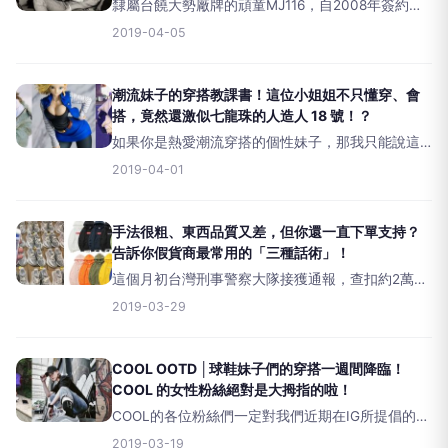
隸屬台饒大勢廠牌的頑童MJ116，自2008年簽約本
色後便不斷成長、高飛。儘管他們首張錄音室專輯
2019-04-05
《HowWeRoll》的銷售成績表現一般般，但後續憑
藉著三人各自的努力、堅持，再加上當時敢
潮流妹子的穿搭教課書！這位小姐姐不只懂穿、會
搭，竟然還激似七龍珠的人造人 18 號！？
如果你是熱愛潮流穿搭的個性妹子，那我只能說這
篇文章你可要好好拜讀了，因為今回#M編正好要介
2019-04-01
紹一位懂穿、會搭的潮流小姐姐給你認識一番！
imagevia@vikingccc/Pinteres
手法很粗、東西品質又差，但你還一直下單支持？
告訴你假貨商最常用的「三種話術」！
這個月初台灣刑事警察大隊接獲通報，查扣約2萬多
件市值破千萬的Supreme仿貨，同時更奉勸時下追
2019-03-29
求流行的年輕人：「個人魅力是靠自己舉手投足散
發的，雖然穿戴名牌會有加分，但如果被發現穿仿
冒品
COOL OOTD │球鞋妹子們的穿搭一週間降臨！
COOL 的女性粉絲絕對是大拇指的啦！
COOL的各位粉絲們一定對我們近期在IG所提倡的
Hasgtag#COOL_OOTD，也從個位數則貼文來到破
2019-03-19