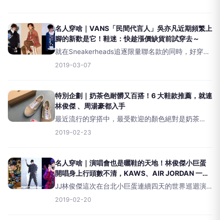
千篇了，想跟上這波，還請穿上你們的虧裝上傳至
個人IG，並標記&nbsp;#COOL
名人穿啥｜VANS「民間代言人」吳亦凡近期頻繁上
腳的新歡是它！鞋迷：快趁漲價缺貨前試穿去～
就在Sneakerheads追逐限量聯名款的同時，好穿、
實搭又平價的VansOldSkool卻在這些年成為街頭潮
2019-03-07
人鞋櫃裡必備的經典國民鞋款，就連「帶貨王」吳
亦凡也對這雙鞋絕對情有獨鍾，不論
特別企劃｜奶茶色耐髒又百搭！6 大鞋款推薦，就連
林俊傑 、周湯豪都入手
最近流行的穿搭中，最受歡迎的顏色絕對是奶茶
色，跟白色相比，奶茶色不只百搭又耐髒！今天就
2019-02-23
跟小編一起盤點6款不能不知道的鞋款。
&nbsp;VansOldSkoolimagevia/s
名人穿啥｜演唱會也是曬鞋的天地！林俊傑小巨蛋
開唱身上行頭數不清，KAWS、AIR JORDAN 一個
都少不了
JJ林俊傑這次在台北小巨蛋連續四天的世界巡迴演
唱會完美落幕了，帶來許多經典曲目，讓台下粉絲
2019-02-20
大飽耳福，讓T編多想和台下的觀眾一起聆聽JJ精彩
演出，同步為他歡呼鼓掌！動人的歌聲之外，JJ演