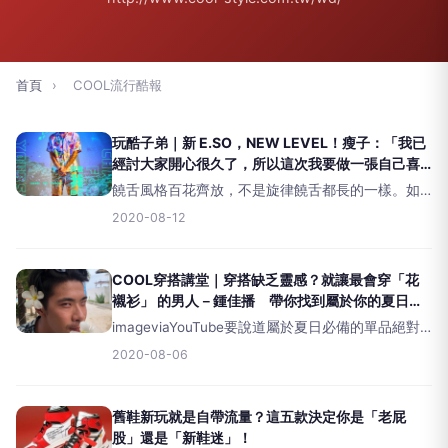
首頁
›
COOL流行酷報
玩酷子弟｜新 E.SO，NEW LEVEL！瘦子：「我已
經討大家開心很久了，所以這次我要做一張自己喜
歡的專輯。」
饒舌風格百花齊放，不是旋律饒舌都長的一樣。如
果你覺得E.so不硬了、怎麼都在唱情歌，那可能代
2020-08-12
表，你沒很認真在聽他的新音樂。這次，《靈魂出
竅》的新E.so，正是在呈現他的&nbsp;NewLev
COOL穿搭講堂｜穿搭缺乏靈感？就讓最會穿「花
襯衫」 的男人－鍾佳播 帶你找到屬於你的夏日穿
搭！
imageviaYouTube要說道屬於夏日必備的單品絕對
少不了「花襯衫」，充滿的陽光及渡假氣息，但該
2020-08-06
單品可以說是讓人又愛又恨，畢竟沒有一定程度的
搭配之下，很容易不小心變成「阿尼Gi￼」或是「
舊鞋新玩就是自帶流量？這五款決定你是「老屁
股」還是「新鞋迷」！