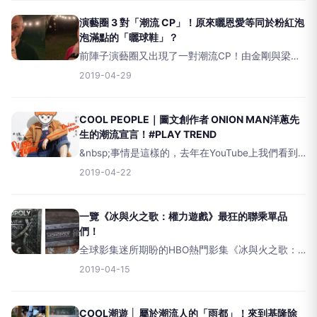
真的很不好受&hellip;&hellip;這時清爽利落的
演藝圈 3 對「潮流 CP」！原來曬恩愛等同於粉紅泡
泡滿點的「曬球鞋」？
前陣子演藝圈又出現了一對潮流CP！由金剛與梁云
菲兩人互捏臉龐，充滿了粉紅泡泡詮釋出潮流戀人
2019-04-29
的感覺！但說到演藝圈的潮流CP，除了他們兩位
外，編輯這裡也幫你們整理了幾位演藝圈代表的潮
流情侶，同時感受到
COOL PEOPLE｜圖文創作者 ONION MAN洋蔥先
生的潮流宣言！#PLAY TREND
&nbsp;事情是這樣的，去年在YouTube上我們看到
知名網路插畫家Onionman發表的「七、八年級生的
2019-04-22
潮流進化史」影片，相信看過的潮流人都會有：
「那些年，我們一起玩的潮流真的就是這樣呀
一覽《冰與火之歌：權力遊戲》最狂的聯乘單品
們！
全球影集迷所期盼的HBO熱門影集《冰與火之歌：
權力遊戲》最終季終於將要在這周日（4月14日）開
2019-04-15
播，也因為最終季的拍攝日程拉長，在去年整整空
窗了一年之久，距離開播不到一個禮拜，全球粉絲
更是躁動
COOL潮遊 │ 屬於潮流人的「雨都」！來到基隆除