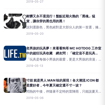
出2019聯名系列「KAWS:SUMMER」UT系列，這
2019-05-27
次的T-Shirt設計融入了兩隻經典角色，分別是有著
骷髏臉的「COM
耐髒又永不退流行！盤點近期火熱的「黑魂」猛
貨，讓你穿的黑也用的黑！
說到選顏色，黑色絕對是大部分人的第一首選，擁
有時尚、神秘及奢華集於一身等特質，可以說是歷
2019-05-20
久彌新，永不退流行的元素，同時也是最安全的顏
色。近期又有一批「黑魂」猛貨陸續釋出，本次#特
別企劃也特別嚴選
老男孩的玩具夢！來看看狗哥 MC HOTDOG 工作室
中的超狂玩具收藏 網友問：「確定這不是玩具
店？」
「玩具是每個小男孩的最愛，更是大男孩的浪漫」
這句話套在饒舌歌手MCHotDog熱狗再合適不過，
2019-05-13
他絕對是嘻哈圈中最狂的玩具人，在個人社群媒體
上最常曬出的收藏不是球鞋，也不是名車，而是貨
真價實的玩
寸頭 就是男人 MAN 味的展現！各大潮流 ICON 都
是愛好者，今年夏天確定還不寸一波？
悶熱的午後，伴隨著不定時的雷陣雨，只能說夏天
已正式到來，相信很多朋友都會選擇在這時候將頭
2019-05-06
髮剪短，畢竟悶熱的天氣+長頭髮，流起汗來那滋味