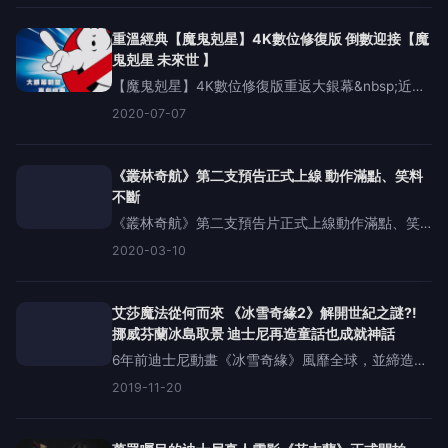
設計、服裝，到三位主演布麗拉森、泰娜帕麗斯、
伊曼維拉尼，幕前幕後
重溫經典【魔鬼剋星】4K數位修復版 倒數迎接【魔
鬼剋星 未來世 】
【魔鬼剋星】4K數位修復版重返大銀幕&nbsp;近期
不少經典電影紛紛重回大銀幕與觀眾見面，索尼影
2020-07-07
業為了迎接明年上映的新片【魔鬼剋星：未來
世】，將推出【魔鬼剋星】過去式二部曲：【魔鬼
剋星】（198
《叢林奇航》第二支預告正式上線 動作滿點、笑料
不斷
《叢林奇航》第二支預告片正式上線動作滿點、笑
料不斷迪士尼樂園元老遊樂設施改編《叢林奇航》
2020-03-10
融合好萊塢經典元素英美西班牙委內瑞拉明星跨刀
綠葉 華麗配角陣容堅強喜感無法擋 &nbsp;延續
「加勒
艾莎魔法從何而來 《冰雪奇緣2》解開世紀之謎?!
挪威芬蘭冰島取景 迪士尼再造童話也成就神話
6年前迪士尼動畫《冰雪奇緣》風靡全球，並締造近
13億美金（約390億台幣）的驚人票房，女主角艾
2019-11-20
莎更成了小女孩爭相Cosplay的對象，因為她既美又
酷，重點是還會魔法！可是美麗的女王為何會使出
千變萬化的