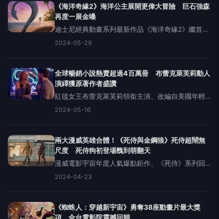
的紀錄。台灣
《海洋奇緣2》海洋公主展開更偉大冒險 巨石強森
再度一展金嗓
迪士尼經典動畫系列最新作品《海洋奇緣2》繼首集
再度登上大銀幕，本片是廣受歡迎的經典動畫《海
2024-05-29
洋奇緣》睽違八年的全新續集，看海洋公主莫娜與
半神人毛伊這對不可能的搭檔展開更勝以往的偉大
冒險，今日公布前導海報
全球暢銷小說熱賣超過4百萬冊 布蕾克萊芙莉動人
演繹獲原著作者盛讚
紅毯女王布蕾克萊芙莉領銜主演、改編自美國年輕
世代最喜歡的作家柯琳胡佛成名代表作&mdash;
2024-05-16
《以我們告終》，電影《到我們為止》預計8月30日
在台上映，今日（16日）發佈精采電影預告。柯琳
胡佛親自擔任《
兩大漫威英雄合體！《死侍與金鋼狼》死侍超鬧無
尺度 死侍狗初登場醜到萌翻天
漫威電影宇宙年度人氣爆點鉅作、《死侍》系列回
歸漫威第三篇章《死侍與金鋼狼》，將於7月24日
2024-04-23
（三）今夏最大檔搶先全美全台大銀幕嗨起來。兩
大漫威救世主超級英雄夢幻合體，實在是太銷魂、
太黯然了！繼昨天早上才
《蜘蛛人：穿越新宇宙》勇奪38座動畫片最大獎
項 全台電影院震撼回歸