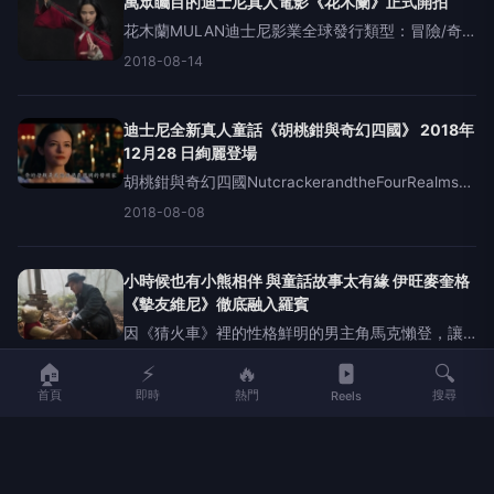
萬眾矚目的迪士尼真人電影《花木蘭》正式開拍
花木蘭MULAN迪士尼影業全球發行類型：冒險/奇
幻/童話映期：2020年03月27日導演：《鯨騎士》
2018-08-14
妮基卡羅演員：《神鵰俠侶》劉亦菲、《葉問》甄
子丹、《滿城盡帶黃金甲》鞏俐、《致命武
迪士尼全新真人童話《胡桃鉗與奇幻四國》 2018年
12月28 日絢麗登場
胡桃鉗與奇幻四國NutcrackerandtheFourRealms類
型：童話/冒險/奇幻映期：2018年12月28日導演：
2018-08-08
《濃情巧克力》萊斯霍斯壯演員：《加勒比海盜：
神鬼奇航》系
小時候也有小熊相伴 與童話故事太有緣 伊旺麥奎格
《摰友維尼》徹底融入羅賓
因《猜火車》裡的性格鮮明的男主角馬克懶登，讓
蘇格蘭男星伊旺麥奎格爆紅，誰知後來他演出的大
2018-07-31
🏠
⚡
🔥
🔍
部份角色離這個離經叛道的小子愈來愈遠，甚至近
首頁
即時
熱門
搜尋
Reels
年與迪士尼關係更形深厚，除了之前在真人版《美
女與野獸》替燭台盧米亞配
《STAR WARS：星際大戰9》開拍 J.J. 亞柏拉漢回
歸執導 天行者家族系列最終章 路克與莉亞公主現身
畫下完美句點
《STARWARS：星際大戰9》〈暫譯〉在萬眾矚目