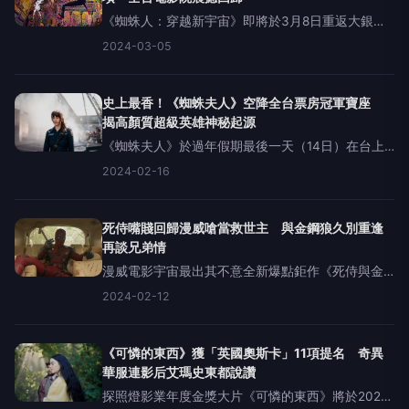
《蜘蛛人：穿越新宇宙》即將於3月8日重返大銀
幕，如精美藝術品般的視覺饗宴，將再次在全台電
2024-03-05
影院華麗上映。除了榮獲即將開獎的奧斯卡最佳動
畫長片提名之外，《蜘蛛人：穿越新宇宙》於各大
電影獎中總共拿到38座最
史上最香！《蜘蛛夫人》空降全台票房冠軍寶座
揭高顏質超級英雄神秘起源
《蜘蛛夫人》於過年假期最後一天（14日）在台上
映，集結多位當紅女星達珂塔強生、席德妮史威
2024-02-16
尼、伊莎貝拉莫賽德與賽麗絲歐康納，這部超級英
雄電影上映當天即在網路上引發熱烈討論，超高熱
度也反映在開片的票房成績
死侍嘴賤回歸漫威嗆當救世主 與金鋼狼久別重逢
再談兄弟情
漫威電影宇宙最出其不意全新爆點鉅作《死侍與金
鋼狼》（暫譯）
2024-02-12
（DEADPOOL&amp;WOLVERINE），將於7月24日
（三）暑期強檔搶先全美全台大銀幕震撼登場！萬
眾矚目首支預告今日亮相，本片是
《可憐的東西》獲「英國奧斯卡」11項提名 奇異
華服連影后艾瑪史東都說讚
探照燈影業年度金獎大片《可憐的東西》將於2024