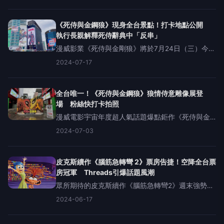
天關門，全台首週票房依然輕鬆破億，至昨日
（7/29）全台首周票房衝上1億218萬，穩坐冠軍寶
座；全美也一如預期以
《死侍與金鋼狼》現身全台景點！打卡地點公開
執行長親解釋死侍辭典中「反串」
漫威影業《死侍與金剛狼》將於7月24日（三）今夏
最大檔搶先全美全台大銀幕不賤不散。死侍狼叔現
2024-07-17
身全台各大街頭景點，再等9天蓄「侍」待發，死侍
萬賤齊發的招牌用語，到了本集依然腥羶色葷素不
忌樣樣全來，勢在挑
全台唯一！《死侍與金鋼狼》狼情侍意雕像展登
場 粉絲快打卡拍照
漫威電影宇宙年度超人氣話題爆點鉅作《死侍與金
鋼狼》，將於7月24日（三）今夏最大檔搶先全美全
2024-07-03
台大銀幕嗨起來！漫威、死侍和狼叔鐵粉摩拳擦
掌、期待已久的預售票千呼萬喚「死」出來，雙倍
漫威救星夢幻合體，將於
皮克斯續作《腦筋急轉彎 2》票房告捷！空降全台票
房冠軍 Threads引爆話題風潮
眾所期待的皮克斯續作《腦筋急轉彎2》週末強勢登
場，北美票房衝破1億5千5百萬美金，全球票房更高
2024-06-17
達2億9千5百萬美金。榮登全球動畫影史最佳開片票
房亞軍，僅次由本家皮克斯《超人特攻隊2》所創下