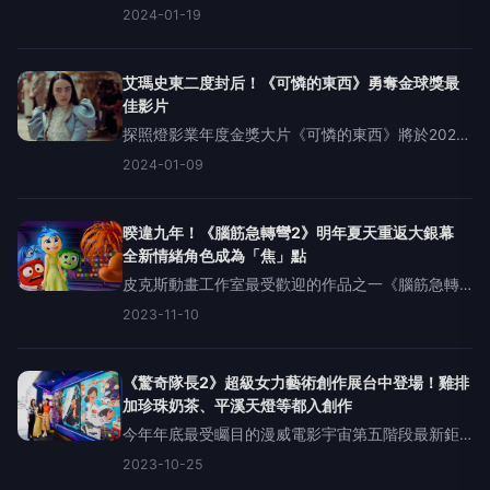
年2月8日（四）農曆春節檔大銀幕一刀未剪大膽解
2024-01-19
放隆重獻映，「英國奧斯卡」入圍名單公佈，本片
獲最佳影片、女主角等11項大獎提名氣勢如虹，繼續
朝奧斯卡之路邁
艾瑪史東二度封后！《可憐的東西》勇奪金球獎最
佳影片
探照燈影業年度金獎大片《可憐的東西》將於2024
年2月8日（四）農曆春節檔大銀幕隆重獻映，本屆
2024-01-09
金球獎於台灣時間昨日早上舉行頒獎典禮，原本即
以七項大獎提名遙遙領先的本片，一如預期勇奪最
佳影片，艾瑪史東也
暌違九年！《腦筋急轉彎2》明年夏天重返大銀幕
全新情緒角色成為「焦」點
皮克斯動畫工作室最受歡迎的作品之一《腦筋急轉
彎》續集即將登場！《腦筋急轉彎2》率領最受喜愛
2023-11-10
的情緒主角重返大銀幕，更介紹全新情緒角色驚喜
亮相！首支精采預告與海報首度公開，2024年暑期
強檔見分曉。《
《驚奇隊長2》超級女力藝術創作展台中登場！雞排
加珍珠奶茶、平溪天燈等都入創作
今年年底最受矚目的漫威電影宇宙第五階段最新鉅
作《驚奇隊長2》，除了全新英雄勢力之外，最令人
2023-10-25
期待的是《驚奇隊長2》從導演、編劇、配樂、美術