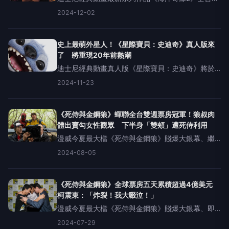
銀幕現正磅礴熱映中！首週票房衝破紀錄！勇奪全
2024-12-02
台票房冠軍！全美也締造五天大破2.21億美元的驚人
票房，更是刷新迪士尼動畫影史的開片票房紀錄，
全球更累計衝上3
史上最萌外星人！《星際寶貝：史迪奇》真人版來
了 將重現20年前熱潮
迪士尼經典動畫真人版《星際寶貝：史迪奇》將於
2025年5月22日暑期第一檔萌翻大銀幕。風靡全球
2024-11-23
超過20年的迪士尼經典動畫《星際寶貝》的主角、
史上最萌外星人史迪奇魅力不減，全新真人版更以
栩栩如生的風貌登
《死侍與金鋼狼》蟬聯全台雙週票房冠軍！狼叔肉
體出賣勾女性觀眾 下半身「雙頰」遭死侍利用
漫威今夏最大檔《死侍與金鋼狼》賤爆大銀幕、繼
上週儘管強颱來襲全台依然破億後，本週也毫不意
2024-08-05
外以1億8,569萬蟬聯全台雙週票房冠軍，好評持續
發燒。最新宣傳攻勢出賣狼叔肉體勾女性觀眾，下
半身「雙頰」遭死侍
《死侍與金鋼狼》全球票房五天累積超過4億美元
柯震東：「炸裂！我大啜泣！」
漫威今夏最大檔《死侍與金鋼狼》賤爆大銀幕、即
使台灣上映當天便碰上強颱來襲、許多影院連續兩
2024-07-29