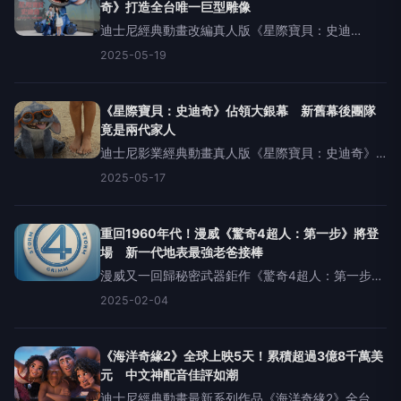
奇》打造全台唯一巨型雕像
迪士尼經典動畫改編真人版《星際寶貝：史迪
奇》，把風靡全球超過20年的超萌外星人「史迪
2025-05-19
奇」以全新樣貌搬上大銀幕，5月22日暑期第一檔強
勢佔領全台。《星際寶貝：史迪奇》今（19）日於
台北鬧區舉辦雕像展覽揭
《星際寶貝：史迪奇》佔領大銀幕 新舊幕後團隊
竟是兩代家人
迪士尼影業經典動畫真人版《星際寶貝：史迪奇》
將於2025年5月22日（四）佔領大銀幕，今天最新
2025-05-17
幕後花絮發佈直接洋蔥大放送，揭曉動畫原版和真
人新版新舊兩版的幕後團隊竟是兩代家人，完全彰
顯「OHANA就是
重回1960年代！漫威《驚奇4超人：第一步》將登
場 新一代地表最強老爸接棒
漫威又一回歸秘密武器鉅作《驚奇4超人：第一步》
將於今年七月震撼大銀幕全新出擊！稱為「漫威第
2025-02-04
一家庭」驚奇先生、隱形女、霹靂火、石頭人各顯
神威，能力強大空前無敵，包括新一代地表最強老
爸佩德羅帕斯卡接棒驚奇
《海洋奇緣2》全球上映5天！累積超過3億8千萬美
元 中文神配音佳評如潮
迪士尼經典動畫最新系列作品《海洋奇緣2》全台大