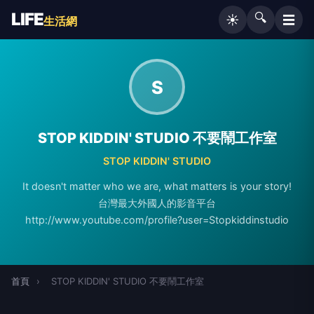
LIFE
🔍
☰
☀️
生活網
S
STOP KIDDIN' STUDIO 不要鬧工作室
STOP KIDDIN' STUDIO
It doesn't matter who we are, what matters is your story!
台灣最大外國人的影音平台
http://www.youtube.com/profile?user=Stopkiddinstudio
首頁
›
STOP KIDDIN' STUDIO 不要鬧工作室