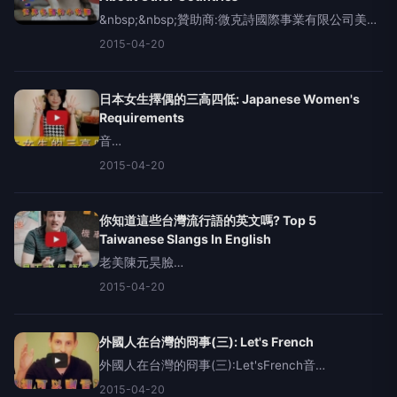
&nbsp;&nbsp;贊助商:微克詩國際事業有限公司美國
Albert宇庭:https://www.facebook.com/owbert音
2015-04-20
樂:陳元昊&nbsp;WorldTriv
日本女生擇偶的三高四低: Japanese Women's
Requirements
音
樂:http://audionautix.com/JasonShaw"SoulGroove"
2015-04-20
助商:微克詩國際事業有限公司喜歡請幫我們分享喔
更多精采影音：請按此&nbsp;歡
你知道這些台灣流行語的英文嗎? Top 5
Taiwanese Slangs In English
老美陳元昊臉
書:https://www.facebook.com/squirehorwoo...音
2015-04-20
樂:http://audionautix.com/JasonShaw"Rags2Ric
外國人在台灣的冏事(三): Let's French
外國人在台灣的冏事(三):Let'sFrench音
樂:http://audionautix.com/JasonShaw"TubaWaddle"
2015-04-20