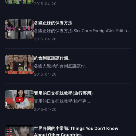
WhatWouldYouLineUpFor(WorldEdition)台灣女生
2015-04-20
陳希瑀Kimi:https://www.facebook.com/kimiy
各國正妹的保養方法
各國正妹的保養方法:SkinCare(ForeignGirls'Edition)
音樂:https://soundcloud.com/search?
2015-04-20
q=divyns(LePrince
約會到底誰該付錢...
各國人覺得約會到底誰該付
錢:WhoShouldPayOnADate(WorldEdition)美國海明
2015-04-20
威粉絲團:https://www.facebook.com/rewriting
實用的日文把妹教學(旅行專用)
實用的日文把妹教學(旅行專
用):SimpleJapanesePickupLines贊助商:微克詩國
2015-04-20
際事業有限公司法國音樂家大
衛:https://www.facebook.com/di
世界各國的小常識: Things You Don't Know
About Other Countries