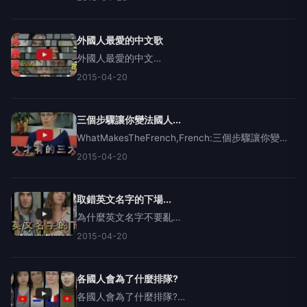
男:https://www.facebook.com/dondeestawen贊
助商:微克詩國際事業
外國人最愛的中文歌
外國人最愛的中文
歌:Foreigners'FavoriteChineseSongs[STEPCREW]
2015-04-20
官方網站:http://www.step-crew.com/美國男海明
威粉絲團:
三個步驟讓你變法國人...
WhatMakesTheFrench,French:三個步驟讓你變法
國人法國音樂家大
2015-04-20
衛:https://www.facebook.com/divyns音
樂:https://soun
取錯英文名字的下場...
為什麼英文名字不要亂
取:WeirdEnglishNamesInAsia美國男海明威粉絲
2015-04-20
團:https://www.facebook.com/rewritingrules法國
音樂家大衛
各國人會為了什麼排隊?
各國人會為了什麼排隊?