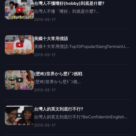
台灣人不懂嗜好(hobby)到底是什麼?
台灣人不懂「嗜好」到底是什麼?
&nbsp;DefinitionoftheWord"Hobby"空拍團隊:相信
2015-05-17
印象https://www.facebook.com/chadlens.t
美國十大常用俚語
美國十大常用俚語:Top10PopularSlangTermsinU.S.
法國音樂家大
2015-05-17
衛:https://www.facebook.com/divyns音
樂:https://s
(壁咚)世界から壁ﾄﾞﾝ挑戦
(壁咚)世界から壁ﾄﾞﾝ挑
戦:JapanesekabedononForeignGirls(WorldEdition)
2015-05-17
法國音樂家大衛:https://www.facebook.com
台灣人的英文到底行不行?
台灣人的英文到底行不行?BeConfidentinEnglish空
拍+協拍團隊:相信印象
2015-05-17
https://www.facebook.com/chadlens.tw音