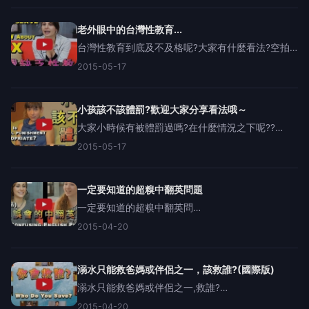
老外眼中的台灣性教育...
台灣性教育到底及不及格呢?大家有什麼看法?空拍
+協拍團隊:相信印象
2015-05-17
https://www.facebook.com/chadlens.tw法國音樂
家大衛:https://www.fac
小孩該不該體罰?歡迎大家分享看法哦～
大家小時候有被體罰過嗎?在什麼情況之下呢??
IsPhysicalPunishmentStillAppropriate?波多黎各
2015-05-17
男:https://www.facebook.com/d
一定要知道的超糗中翻英問題
一定要知道的超糗中翻英問
題:MostConfusingEnglishPhrasesInAsia法國音樂
2015-04-20
家大衛:https://www.facebook.com/divyns音樂:
溺水只能救爸媽或伴侶之一，該救誰?(國際版)
溺水只能救爸媽或伴侶之一,救誰?
WhoWouldYouSave?(國際版)波多黎各
2015-04-20