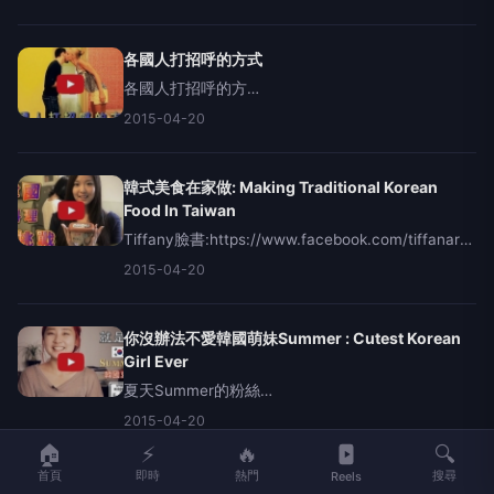
喜歡請幫我們分享喔更多
各國人打招呼的方式
各國人打招呼的方
式:DifferentWaysofGreetings&nbsp;Tiffany臉
2015-04-20
書:https://www.facebook.com/tiffanara音樂:http
韓式美食在家做: Making Traditional Korean
Food In Taiwan
Tiffany臉書:https://www.facebook.com/tiffanara
音
2015-04-20
樂:http://audionautix.com/JasonShaw"ClapAlong"&
你沒辦法不愛韓國萌妹Summer : Cutest Korean
Girl Ever
夏天Summer的粉絲
團:https://www.facebook.com/summer02taiwan&nb
2015-04-20
喜歡請幫我們分享喔更多精采影音：請按此&nbsp;
🏠
⚡
🔥
🔍
歡迎
首頁
即時
熱門
搜尋
Reels
多明尼加美眉告訴你台灣的優勢! Love From