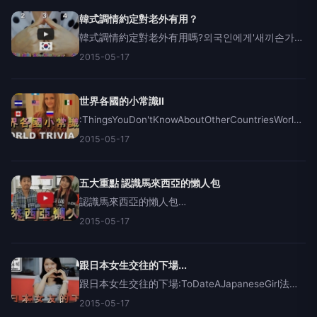
樂:http://
韓式調情約定對老外有用？
韓式調情約定對老外有用嗎?외국인에게'새끼손가락
걸고꼭꼭약속해'를한다면?音
2015-05-17
樂:http://audionautix.com/JasonShaw"Rags2Riches
世界各國的小常識II
:ThingsYouDon'tKnowAboutOtherCountriesWorldTriv
世界各國小常識II音樂:&nbsp;http://audionauti
2015-05-17
五大重點 認識馬來西亞的懶人包
認識馬來西亞的懶人包
5ThingsYouNeedtoKnowAboutMalaysia音
2015-05-17
樂:http://audionautix.com/JasonShaw"CoolR
跟日本女生交往的下場...
跟日本女生交往的下場:ToDateAJapaneseGirl法國
音樂家大衛:https://www.facebook.com/divyns音
2015-05-17
樂:https://soundcloud