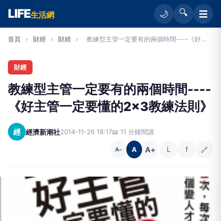
LIFE
🔍
☰
🌙
生活網
首頁
›
財經
›
財經
›
教練型主管一定要有的兩個時間----《好...
財經
教練型主管一定要有的兩個時間----
《好主管一定要懂的2×3教練法則》
經
經濟新潮社
2014-11-26 18:17
📖 11 分鐘閱讀
A+
L
f
🔗
A
A−