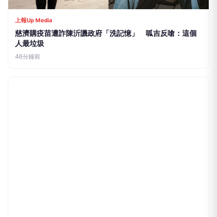
上報Up Media
慈濟購疫苗遭詐陳沂譏政府「洗記憶」 呱吉反嗆：這個
人最垃圾
46分鐘前