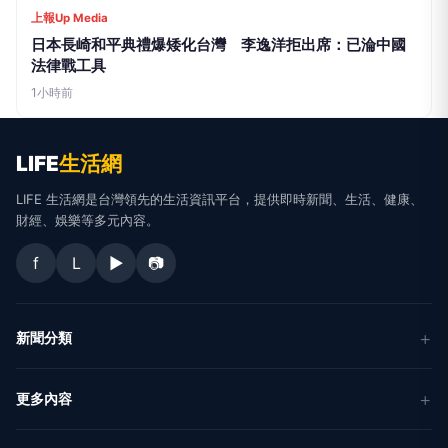
生活
地方新聞
健康
關於 LIFE
國際新聞
財經
合作夥伴
星座運勢
消費
關於我們
隱私權政策
服務條款
新聞人物
專欄
聯絡我們
新聞組織
© 2026 LIFE 生活網 All Rights Reserved.
ALL ACCESS HOLDING GROUP
LTD. · 台北市內湖區基湖路10巷46號5樓 · (02) 8751-2777