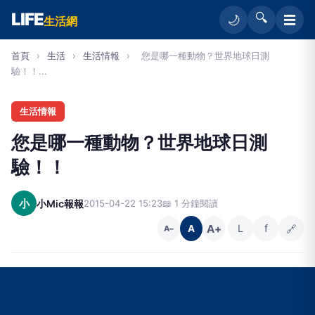
LIFE
🔍
☰
🌙
生活網
首頁
›
生活
›
生活情報
›
您是哪一種動物？世界地球日測
驗！！...
生活情報
您是哪一種動物？世界地球日測
驗！！
小
小Mic報報
2015-04-22 15:23
📖 1 分鐘閱讀
A+
L
f
🔗
A
A−