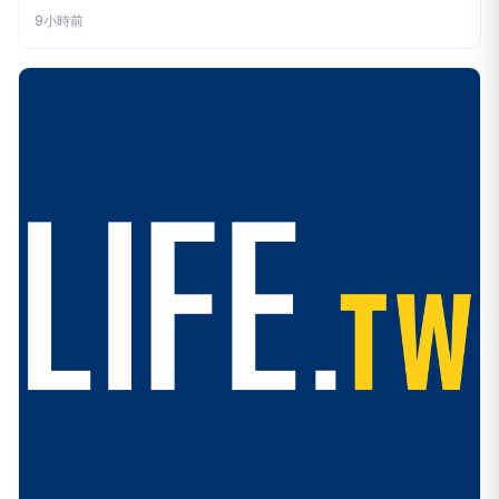
觀傳媒
別跟錢過不去！中部防空演習明下午登場 違規最高罰15
萬
1小時前