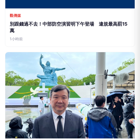
上報Up Media
日本長崎和平典禮爆矮化台灣 李逸洋拒出席：已淪中國
法律戰工具
1小時前
LIFE
生活網
LIFE 生活網是台灣領先的生活資訊平台，提供即時新聞、生活、健康、
財經、娛樂等多元內容。
f
L
▶
📷
新聞分類
新聞
更多內容