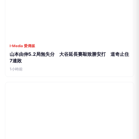
I-Media 愛傳媒
山本由伸5.2局無失分 大谷延長賽敲致勝安打 道奇止住
7連敗
1小時前
I-Media 愛傳媒