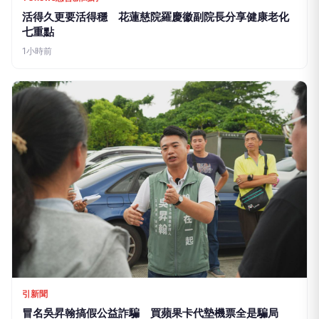
冒名吳昇翰搞假公益詐騙 買蘋果卡代墊機票全是騙局
9小時前