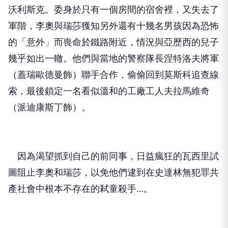
沃利斯克。委身於只有一個房間的宿舍裡，又失去了
軍階，李奧與瑞莎獲知另外還有十幾名男孩因為恐怖
的「意外」而喪命於鐵路附近，情況與亞歷西的兒子
幾乎如出一轍。他們與當地的警察隊長涅特洛夫將軍
（蓋瑞歐德曼飾）聯手合作，偷偷回到莫斯科追查線
索，最後鎖定一名看似溫和的工廠工人夫拉馬維奇
（派迪康斯丁飾）。
因為渴望抓到自己的前同事，日益瘋狂的瓦西里試
圖阻止李奧和瑞莎，以免他們逮到在史達林無犯罪共
產社會中根本不存在的弒童殺手…。