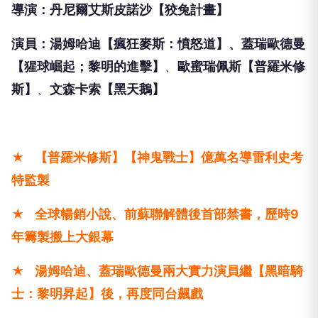
導演：丹尼爾艾斯皮諾沙【狡兔計畫】
演員：
湯姆哈迪【瘋狂麥斯：憤怒道】、
蓋瑞歐德曼
【猩球崛起；黎明的進擊】
、
歐蜜瑞佩斯【普羅米修
斯】
、
文森卡索【黑天鵝】
★
【普羅米修斯】【神鬼戰士】億萬名導雷利史考
特監製
★
全球暢銷小說、前蘇聯解體後首部禁書，歷時9
年籌製搬上大銀幕
★
湯姆哈迪、蓋瑞歐德曼兩大實力演員繼【黑暗騎
士：黎明昇起】後，再度同台飆戲