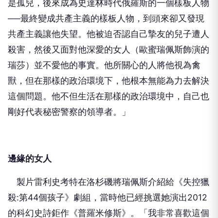
是孤兒，後來成為史達林時代俄羅斯的一個樣板人物
──最終變成共產主義的樣板人物，到頭來卻又發現
共產主義讓他失望。他被迫否認自己摯友的兒子遭人
殺害，然後又面對他深愛的女人（歐蜜瑞佩斯飾演的
瑞莎）並不愛他的事實。他所關心的人將他視為禽
獸，但在那樣的政治環境下，他根本無能為力去解決
這個問題。他不但生活在那樣的政治環境中，自己也
剛好代表秘密警察的領導者。」
邊緣的女人
製片雷利史考特在洛杉磯將瑞佩斯介紹給《失控獵
殺:第44個孩子》劇組，當時他已經挑選她演出2012
的科幻史詩鉅作《普羅米修斯》。「我非常喜歡這個