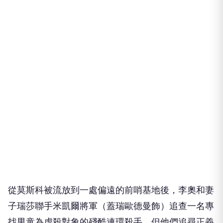
從莫斯科被流放到一處偏遠的前哨基地後，李奧和妻
子瑞莎聯手米凱爾將軍（蓋瑞歐德曼飾）追查一名專
找男童為虐殺對象的殘酷連環殺手，但他們追尋正義