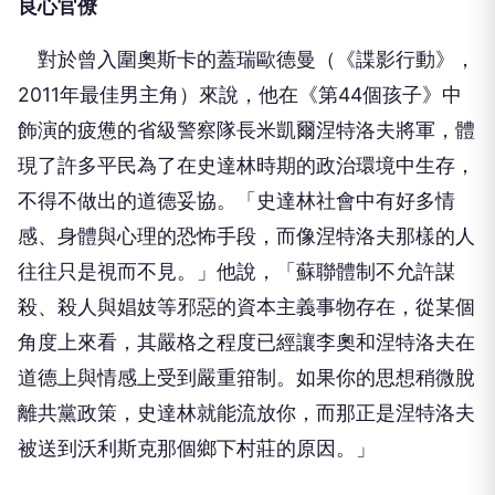
良心官僚
對於曾入圍奧斯卡的蓋瑞歐德曼（《諜影行動》，
2011年最佳男主角）來說，他在《第44個孩子》中
飾演的疲憊的省級警察隊長米凱爾涅特洛夫將軍，體
現了許多平民為了在史達林時期的政治環境中生存，
不得不做出的道德妥協。「史達林社會中有好多情
感、身體與心理的恐怖手段，而像涅特洛夫那樣的人
往往只是視而不見。」他說，「蘇聯體制不允許謀
殺、殺人與娼妓等邪惡的資本主義事物存在，從某個
角度上來看，其嚴格之程度已經讓李奧和涅特洛夫在
道德上與情感上受到嚴重箝制。如果你的思想稍微脫
離共黨政策，史達林就能流放你，而那正是涅特洛夫
被送到沃利斯克那個鄉下村莊的原因。」