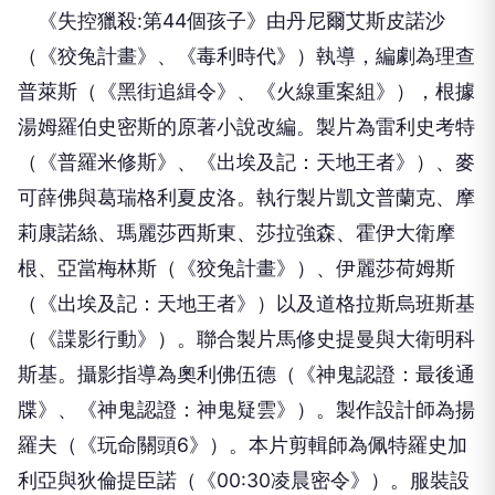
《失控獵殺:第44個孩子》由丹尼爾艾斯皮諾沙
（《狡兔計畫》、《毒利時代》）執導，編劇為理查
普萊斯（《黑街追緝令》、《火線重案組》），根據
湯姆羅伯史密斯的原著小說改編。製片為雷利史考特
（《普羅米修斯》、《出埃及記：天地王者》）、麥
可薛佛與葛瑞格利夏皮洛。執行製片凱文普蘭克、摩
莉康諾絲、瑪麗莎西斯東、莎拉強森、霍伊大衛摩
根、亞當梅林斯（《狡兔計畫》）、伊麗莎荷姆斯
（《出埃及記：天地王者》）以及道格拉斯烏班斯基
（《諜影行動》）。聯合製片馬修史提曼與大衛明科
斯基。攝影指導為奧利佛伍德（《神鬼認證：最後通
牒》、《神鬼認證：神鬼疑雲》）。製作設計師為揚
羅夫（《玩命關頭6》）。本片剪輯師為佩特羅史加
利亞與狄倫提臣諾（《00:30凌晨密令》）。服裝設