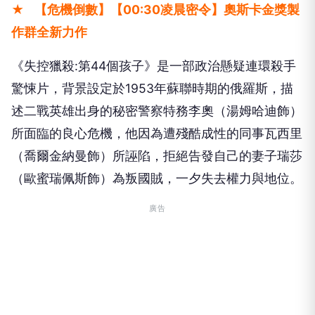
★
【危機倒數】【00:30凌晨密令】奧斯卡金獎製
作群全新力作
《失控獵殺:第44個孩子》是一部政治懸疑連環殺手
驚悚片，背景設定於1953年蘇聯時期的俄羅斯，描
述二戰英雄出身的秘密警察特務李奧（湯姆哈迪飾）
所面臨的良心危機，他因為遭殘酷成性的同事瓦西里
（喬爾金納曼飾）所誣陷，拒絕告發自己的妻子瑞莎
（歐蜜瑞佩斯飾）為叛國賊，一夕失去權力與地位。
廣告