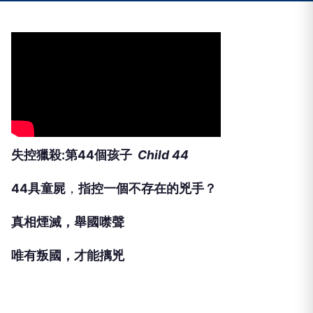
失控獵殺:第44個孩子
Child 44
44
具童屍
，
指控一個不存在的兇手？
真相煙滅，舉國噤聲
唯有叛國，才能摛兇