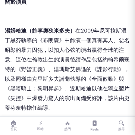
關於演員
湯姆哈迪（飾李奧狄米多夫）
在2009年尼可拉斯溫
丁黑芬執導的《布朗森》中飾演一個真有其人、惡名
昭彰的暴力囚犯，以扣人心弦的演出贏得全球的注
意。這位在倫敦出生的演員後續作品包括約翰希爾寇
特的《野蠻正義》、湯瑪斯艾佛遜的《諜影行動》，
以及同樣由克里斯多夫諾蘭執導的《全面啟動》與
《黑暗騎士：黎明昇起》。近期哈迪以他在獨立製片
《失控》中爆發力驚人的演出而備受好評，該片由史
蒂芬奈特擔任編導。
🏠
⚡
🔥
🔍
首頁
即時
熱門
搜尋
Reels