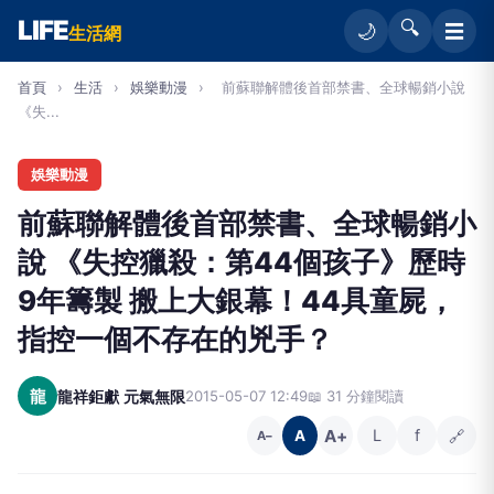
LIFE
🔍
☰
🌙
生活網
首頁
›
生活
›
娛樂動漫
›
前蘇聯解體後首部禁書、全球暢銷小說
《失...
娛樂動漫
前蘇聯解體後首部禁書、全球暢銷小
說 《失控獵殺：第44個孩子》歷時
9年籌製 搬上大銀幕！44具童屍，
指控一個不存在的兇手？
龍
龍祥鉅獻 元氣無限
2015-05-07 12:49
📖 31 分鐘閱讀
A+
L
f
🔗
A
A−