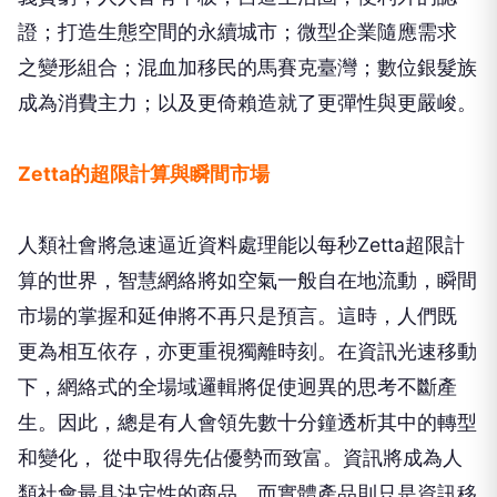
證；打造生態空間的永續城市；微型企業隨應需求
之變形組合；混血加移民的馬賽克臺灣；數位銀髮族
成為消費主力；以及更倚賴造就了更彈性與更嚴峻。
Zetta的超限計算與瞬間市場
人類社會將急速逼近資料處理能以每秒Zetta超限計
算的世界，智慧網絡將如空氣一般自在地流動，瞬間
市場的掌握和延伸將不再只是預言。這時，人們既
更為相互依存，亦更重視獨離時刻。在資訊光速移動
下，網絡式的全場域邏輯將促使迥異的思考不斷產
生。因此，總是有人會領先數十分鐘透析其中的轉型
和變化， 從中取得先佔優勢而致富。資訊將成為人
類社會最具決定性的商品，而實體產品則只是資訊移