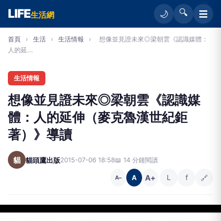
LIFE
🔍
☰
🌙
生活網
首頁
›
生活
›
生活情報
›
想像並見證未來◎梁朝雲《認識媒體：
人的延...
生活情報
想像並見證未來◎梁朝雲《認識媒
體：人的延伸（麥克魯漢世紀鉅
著）》導讀
貓
貓頭鷹出版
2015-07-06 18:58
📖 14 分鐘閱讀
A+
L
f
🔗
A
A−