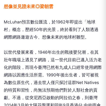
想像並見證未來◎梁朝雲
McLuhan預言數位匯流，於1962年即提出「地球
村」概念，歷經50年的光景，終於看到了人類透過
網際網路遨遊古今、想像未來的地球村雛型。
以世代發展來看，1946年出生的戰後嬰兒潮，在其
壯年職場上遇見了網路，這一世代目前已邁入活力老
化的階段，而現今臺灣已然有九成人口經常使用網際
網路以因應生活所需。1990年後出生者，皆可被視
為數位原生代，過去世人僅只探討這群Net Natives
的特質和習性，尚無法預期他們對於人類社會的貢
獻。不過，從突尼西亞啟動的阿拉伯之春，到臺灣
2014年3月的太陽花學運和同年9月香港佔 中的雨傘