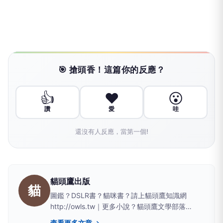
🎯 搶頭香！這篇你的反應？
👍
❤️
😮
讚
愛
哇
還沒有人反應，當第一個!
貓頭鷹出版
貓
圖鑑？DSLR書？貓咪書？請上貓頭鷹知識網
http://owls.tw｜更多小說？貓頭鷹文學部落
http://owlblog.pixnet.net｜貓頭鷹也玩噗！贈獎
查看更多文章 →