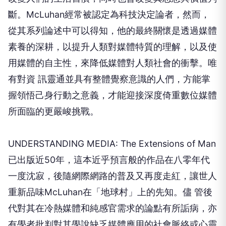
斷。McLuhan經常被認定為科技決定論者，然而，
從其系列論述中可以得知，他的最終關懷是透過媒體
素養的深耕，以提升人類對媒體特質的理解，以及使
用媒體的自主性，來降低媒體對人類社會的衝擊。唯
有對資 訊靈通並具有整體覺察意識的人們，方能掌
握領悟己身行動之意義，才能迎接深度倚重數位媒體
所面臨的更嚴峻挑戰。
UNDERSTANDING MEDIA: The Extensions of Man
已出版近50年，這本近乎預言般的作品在八零年代
一度沈寂，後隨網際網路的普及又再度走紅，讓世人
重新品味McLuhan在「地球村」上的先知。儘 管後
代對其在冷熱媒體和純感官需求的論點有所詬病，亦
有學者批判對其學說缺乏媒體應用的社會脈絡或心靈