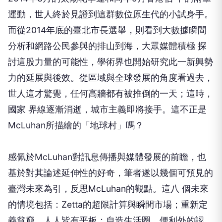
運動，世人終於見證到這群數位原生代的小試身手。
而從2014年底的臺北市長選舉，則看到大數據瞬間
分析和網路公民參與的排山到海，大眾媒體積極 探
討這股力量的可能性，學術界也開始研究此一新興勢
力的延展與後效。從區域與全球發展的角度看過去，
世人這才驚覺，任何高牆都有被推倒的一天；這時，
國家 界線逐漸消逝，城市主義即將接手。這不正是
McLuhan所描繪的「地球村」嗎？
感佩於McLuhan對訊息傳播與媒體發展的前瞻，也
基於對其論述延伸性的好奇，筆者遂以幾個可預見的
臺灣未來為引，反思McLuhan的觀點。這八 個未來
的情境包括：Zetta的超限計算與瞬間市場；重新定
義貧窮，人人皆有平板；自造生活圈，便利外的認