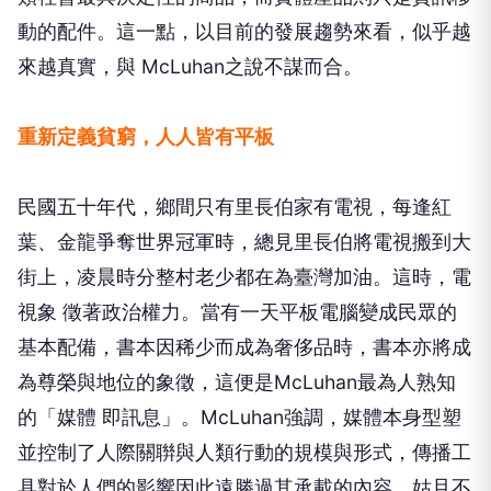
動的配件。這一點，以目前的發展趨勢來看，似乎越
來越真實，與 McLuhan之說不謀而合。
重新定義貧窮，人人皆有平板
民國五十年代，鄉間只有里長伯家有電視，每逢紅
葉、金龍爭奪世界冠軍時，總見里長伯將電視搬到大
街上，凌晨時分整村老少都在為臺灣加油。這時，電
視象 徵著政治權力。當有一天平板電腦變成民眾的
基本配備，書本因稀少而成為奢侈品時，書本亦將成
為尊榮與地位的象徵，這便是McLuhan最為人熟知
的「媒體 即訊息」。McLuhan強調，媒體本身型塑
並控制了人際關聨與人類行動的規模與形式，傳播工
具對於人們的影響因此遠勝過其承載的內容。姑且不