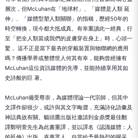
層次，但McLuhan在「地球村」、「媒體是人類 延
伸」、「媒體型塑人類關聯」的指稱，歷經50年的
時空轉換，現今都大抵成真。有幸重讀此一經典，行
至「把全人類當成我們的皮膚穿在身上」時，心頭一
驚， 這不正是當下最夯的穿戴裝置與物聯網的應用
嗎？傳播學界或整體世人何其有幸，能夠曾經擁有
McLuhan這位資訊媒體的先導，並能持續享用其如
史詩般的巨 著。
McLuhan備受尊崇，為媒體理論一代宗師，但其中
文譯作卻很少，或許與其文字晦澀，充滿詩化語彙及
神話典故有關。貓頭鷹出版社邀請到金鼎獎最佳翻
譯鄭明萱先生為此書重譯，並以譯名《認識媒體：人
的延伸》出版，嘉惠眾人，自當給予最熱烈的喝采。