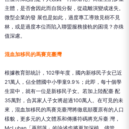
主體，是否會因此而自我分裂，從疏離演變成迷失。
微型企業的發 展也是如此，過度專工導致見樹不見
林，或是過度本位而陷入聯盟服務接軌的困境？亦殊
值深慮。
混血加移民的馬賽克臺灣
根據教育部統計，102學年度，國內新移民子女已近
21萬人，佔全體國中小學童9.9％；此即，每十個學
生當中，就有一位是新移民子女。若加上陸配臺 配
35萬對，合其家人子女將超過100萬人。在可見的未
來，混血加移民的馬賽克臺灣將徹底顛覆原有的人口
樣貌，更多元的人文體系和傳播符碼將充斥臺 灣，
McLuhan「再部落」的論述也將更加深植。儘管