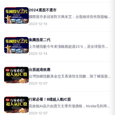
一個最火熱的投資金礦。【文／林麗雪】英特爾新
一代處理器
2024選股不選市
國際股市多頭派對方興未艾，台股維持良性類股輪
動格局，搭配高價股帶動比價效應，又逢財報空窗
2023-12-14
與作帳行情，可持續擇強操作，然也須留意聯準會
點陣圖變化。【文／黃俊超】預期升息循環已經結
束，國際多個主要股
集團股星二代
上市櫃指數今年來漲幅都超過23％，居全球股市前
茅，電子集團股各自振奮，總市值提升，台積電、
2023-12-14
緯創、聯發科、廣達，乃至於傳產亞東集團、金控
股股價都可多加追蹤，除畫下美好的句點外，也替
來年元月行情鋪路。【
台股超港效應
台灣加權指數黃金交叉香港恆生指數，除了權值股
所屬產業前景差異之外，也顯示經濟消長變化及國
2023-12-07
際資金的流向。台股近期進入高檔整理，盤面依舊
持穩類股輪動格局，個股依題材、籌碼面各自表
述。【文／黃俊超】縱
行家必看！8檔超人氣IC股
高效能AI晶片由賣方主導市場價格，Nvidia毛利率成
長率高於營收成長率，ARM從手機IP到伺服器用IP
2023-12-07