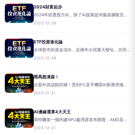
2024財富起步
2024年的選股方向，除了AI旋風從伺服器擴散至
NB/PC，硬體先行而後應用百花齊放之外，跟著政
2023-12-28
府政策腳步，IC設計產業依舊是重中之重。【文／
黃俊超】股海中每個人都在尋找獲利的機會，預測
投資的趨
ETF投資進化論
全球股市的資金流向，近兩年出現重大變化，共同
基金與被動型為主的ETF的此消彼漲，尤其在科技巨
2023-12-28
頭雲集的美股效應更加被放大。【文／周佳蓉】二○
二三年以來，投資者聚焦美國聯準會連續升息的舉
動、通膨高漲
黑馬股凍蒜！
台股外資認錯回補！受到PC及手機因AI新應用激
勵，雙A品牌帶動相關代工及零組件股看好；電動車
2023-12-21
使用電子產品金額提高，也是商機，傳產及金融股
則以殖利率為優先。【文／方亞申】美國通膨舒
緩，聯準會開會認
AI邊緣運算4大天王
英特爾第一個內建NPU處理器宣布開賣，AMD及高
通處理器也將跟著問世，邊緣AI盛世落地來臨，龐
2023-12-21
大的軟硬體升級商機正接棒AI伺服器，成為台股下