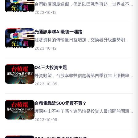
台灣歡度國慶連假，但是以巴戰爭再起，世界並不
平靜；全球股市第四季向來漲多跌少，近日聯準會
2023-10-12
官員釋出鴿派言論，美元指數拉回，有利作夢行情
啟動。【文／黃俊超】巴勒斯坦伊斯蘭主義團體哈
瑪斯突襲以色列，以
光通訊串聯AI最後一哩路
隨著資料的傳輸量日益增加，交換器升級趨勢明
確，CPO相關概念股受到市場追捧，雖然目前相關
2023-10-12
技術仍在起步階段，但預計在未來五年將迎來快速
成長。【文／莊家源】在今年九月舉行的二○二三台
灣國際半導體展中
Q4三大投資主題
外資觀望，台股幸賴投信趁著第四季往年上漲機率
較高的時節大力加碼，對於業績會好的貶值受惠族
2023-10-05
群、AI供應鏈、記憶體族群，還有優質半導體、系
統整合、通路等族群逢低可分批接入。【文／方亞
申】歷經利空不斷
台積電靠近500元買不買？
護國神山不神了嗎？這恐怕是投資人最想問的問題
之一，越強烈的多空激戰之下，或許新的多空均衡
2023-10-05
價就已經不遠了！【文／吳旻蓁】自第三季以降，
全球總體經濟變數多，受到美債降評、中國房地產
商爆雷、通膨尚未完