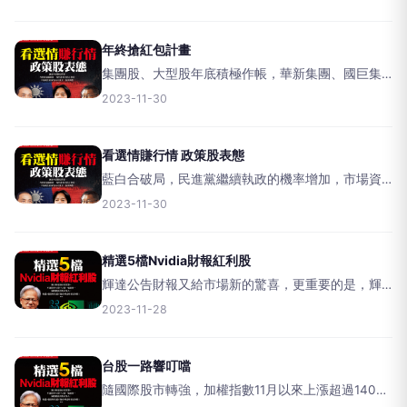
效能表現優異；USB高速傳輸的祥碩、混合式和電
源管理IC的精拓科、AI晶片威盛、伺服器遠端管理
年終搶紅包計畫
集團股、大型股年底積極作帳，華新集團、國巨集
團都見著墨痕跡，傳產及金融股也悄悄上漲，台股
2023-11-30
正展現欲小不易的搶錢行情！【文／方亞申】就過
去十二月的股市來看，不管美股或台股都是年度上
漲機率最高或次高月
看選情賺行情 政策股表態
藍白合破局，民進黨繼續執政的機率增加，市場資
金持續聚焦在目前執政黨積極推動的再生能源、重
2023-11-30
電與儲能、軍工與半導體等產業。【文／莊家源】
近期藍白合宣告破局，三黨已各自提名正副總統候
選人名單，而從目前
精選5檔Nvidia財報紅利股
輝達公告財報又給市場新的驚喜，更重要的是，輝
達不但端出更高的展望，又加上近期微軟、英特
2023-11-28
爾、超微也同聲看好AI明年發展，台股AI的ASIC、
伺服器、先進製程五檔新生力軍正式躍上檯面。
【文／吳旻蓁】
台股一路響叮噹
隨國際股市轉強，加權指數11月以來上漲超過1400