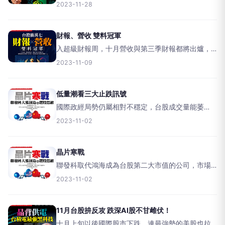
點，技術型態轉為有利多方，選股邏輯主軸為展望
2023-11-28
與題材，搭配技術面與籌碼面篩選，迎接台股傳統
最容易上漲的財報空窗期。【文／黃俊超】隨著美
國十月ＣＰＩ
財報、營收 雙料冠軍
入超級財報周，十月營收與第三季財報都將出爐，
搭配法說會如火如荼進行，營運佳、展望看俏的公
2023-11-09
司，相對容易獲得資金青睞。【文／黃俊超】短線
投資人近期大洗三溫暖，美國十年期公債殖利率突
破五％後，空單回補
低量潮看三大止跌訊號
國際政經局勢仍屬相對不穩定，台股成交量能萎
縮，加權指數一度跌破萬六關卡，止跌回穩關鍵除
2023-11-02
了國際股市外，基本面關注財報與法說，籌碼面則
觀察官股與外資動向。【文／黃俊超】美國財報季
有驚喜也有驚嚇，如A
晶片寒戰
聯發科取代鴻海成為台股第二大市值的公司，市場
解讀這是美中晶片戰爭下的另類受惠者，關鍵當然
2023-11-02
在於聯發科擺脫中國手機市場束縛，進軍車用與AI
新領域，成為長期成長的第二具引擎。【文／吳旻
蓁】近年，美國對
11月台股拚反攻 跌深AI股不甘雌伏！
十月上旬以後國際股市下跌，連最強勢的美股也拉