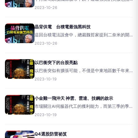
回，惟過去十年美股十一月科技指數幾乎月線都收
2023-10-26
紅，台股有政府基金及投信加持，業績股仍有拉抬
機會。【文／方亞申】由於中東以色列及哈瑪斯無
預警的開戰，死傷慘重
晶背供電 台積電最強黑科技
這回台積電法說會中，總裁魏哲家提到二奈米的開
發進度，並簡單提到「晶背供電」技術，這個外界
2023-10-26
還不熟悉的神秘黑科技，就讓我們一探究竟！【文
／吳旻蓁】晶圓代工龍頭廠台積電在十九日法說會
上除了提及三奈米製程
以巴衝突下的台股亮點
以巴衝突似有擴張可能，不僅是中東地區數千年來
的積怨，也依舊是大國角力戰場。國際股市近期維
2023-10-19
持整理格局，台股亦維持量縮震盪，個股若擁業
績、題材、籌碼優勢，表現則相對值得期待。【文
／黃俊超】俄羅斯入侵
小金雞一飛沖天 神雲、雲達、技鋼的啟示
市場關注AI伺服器代工的獲利能力，而第三季的季
報正好可以把這些藏在母公司底下的AI小金雞，完
2023-10-19
整檢視營收與獲利的最好機會。【文／吳旻蓁】今
年上半年，ＡＩ題材紅透半邊天，凡是與ＡＩ掛上
鉤的族群或個股
Q4選股防雷祕笈