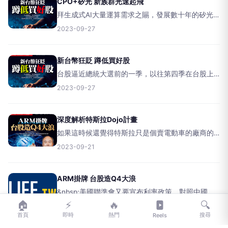
CPO+矽光 新族群光速起飛
拜生成式AI大量運算需求之賜，發展數十年的矽光
子技術，終於熬出頭！英特爾、博通、思科之外，
2023-09-27
包括輝達、台積電、日月光也看好投入，隨著800G
交換器明年加速導入，矽光光收發器供應鏈及CPO
正迎來黃金投資
新台幣狂貶 蹲低買好股
台股逼近總統大選前的一季，以往第四季在台股上
漲機率最高，而美股續強，對AI、電子下游零組
2023-09-27
件、汽車零組件、成衣等外銷受惠股有利；金控股
今年獲利明顯好轉，可攻可守。【文／方亞申】在
聯準會預測二○二三
深度解析特斯拉Dojo計畫
如果這時候還覺得特斯拉只是個賣電動車的廠商的
話，那可能會錯失很多投資機會，原因是馬斯克正
2023-09-21
準備顛覆大家對特斯拉的舊觀點！【文／吳旻蓁】
摩根士丹利（大摩）日前發布一份題為「解鎖特斯
拉的ＡＩ魔力」的報
ARM掛牌 台股造Q4大浪
&nbsp;美國聯準會又要宣布利率政策，對照中國降
息，亞洲貨幣偏弱，有助台股電子、汽車、工具機
🏠
⚡
🔥
🔍
2023-09-21
等外銷接單；蘋果新機預售超過預期，對供應鏈業
首頁
即時
熱門
搜尋
Reels
績加分。季底已至，包括跌深的AI供應鏈，投信可