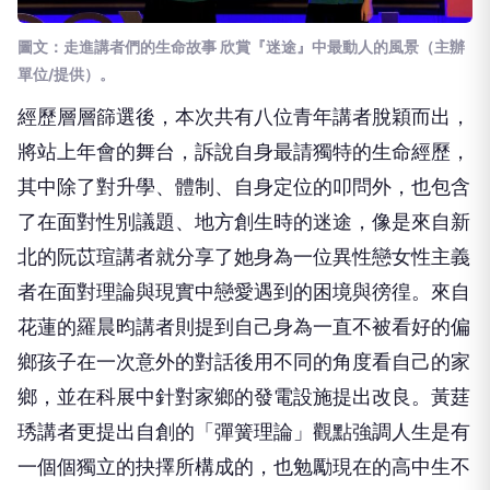
圖文：走進講者們的生命故事 欣賞『迷途』中最動人的風景（主辦
單位/提供）。
經歷層層篩選後，本次共有八位青年講者脫穎而出，
將站上年會的舞台，訴說自身最請獨特的生命經歷，
其中除了對升學、體制、自身定位的叩問外，也包含
了在面對性別議題、地方創生時的迷途，像是來自新
北的阮苡瑄講者就分享了她身為一位異性戀女性主義
者在面對理論與現實中戀愛遇到的困境與徬徨。來自
花蓮的羅晨昀講者則提到自己身為一直不被看好的偏
鄉孩子在一次意外的對話後用不同的角度看自己的家
鄉，並在科展中針對家鄉的發電設施提出改良。黃莛
琇講者更提出自創的「彈簧理論」觀點強調人生是有
一個個獨立的抉擇所構成的，也勉勵現在的高中生不