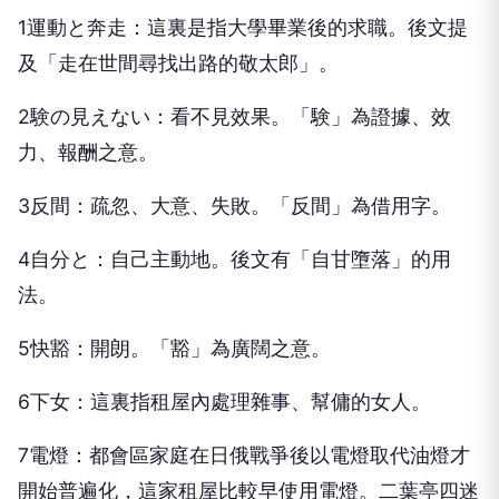
1運動と奔走：這裏是指大學畢業後的求職。後文提
及「走在世間尋找出路的敬太郎」。
2験の見えない：看不見效果。「験」為證據、效
力、報酬之意。
3反間：疏忽、大意、失敗。「反間」為借用字。
4自分と：自己主動地。後文有「自甘墮落」的用
法。
5快豁：開朗。「豁」為廣闊之意。
6下女：這裏指租屋內處理雜事、幫傭的女人。
7電燈：都會區家庭在日俄戰爭後以電燈取代油燈才
開始普遍化，這家租屋比較早使用電燈。二葉亭四迷