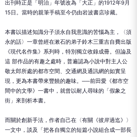
出刊時正是「明治」年號改為「大正」的1912年9月
15日。當時的親筆手稿至今仍由岩波書店珍藏。
本書以描述知識分子須永自我意識的苦惱為主，〈須
永的話〉一章曾經在漱石的弟子鈴木三重吉自費出版
《現代名作集》系列時，特別獨立收錄成冊。但論及
這 部作品的有趣之處時，普遍認為小說中對主人公
敬太郎所處的都市空間、交通網及通訊網的如實呈
現，更為本書帶來豐饒的趣味。──前田愛《都市空
間中的文學》一書中，就曾以耐人尋味的「假象之
街」來剖析本書。
而關於創新手法，作者自己在〈有關《彼岸過迄》〉
一文中，談及「把各自獨立的短篇小說組合成一部長