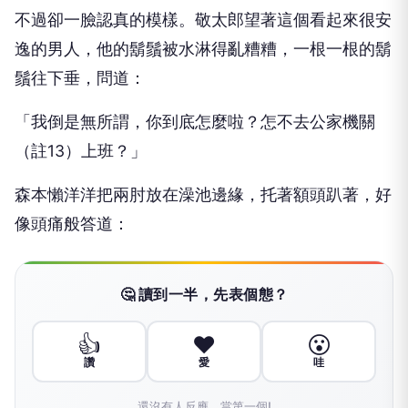
不過卻一臉認真的模樣。敬太郎望著這個看起來很安
逸的男人，他的鬍鬚被水淋得亂糟糟，一根一根的鬍
鬚往下垂，問道：
「我倒是無所謂，你到底怎麼啦？怎不去公家機關
（註13）上班？」
森本懶洋洋把兩肘放在澡池邊緣，托著額頭趴著，好
像頭痛般答道：
🤔 讀到一半，先表個態？
👍
❤️
😮
讚
愛
哇
還沒有人反應，當第一個!