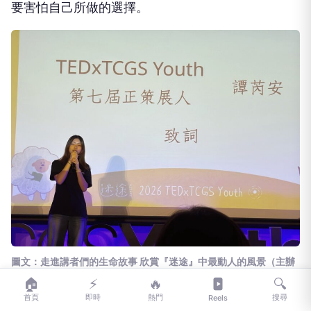
要害怕自己所做的選擇。
圖文：走進講者們的生命故事 欣賞『迷途』中最動人的風景（主辦
單位/提供）。
🏠
⚡
🔥
🔍
首頁
即時
熱門
搜尋
Reels
此外，策展團隊也邀請到2位嘉賓講者，前來與聽眾