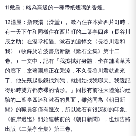
11敷島：略為高級的一種帶紙煙嘴的香煙。
12湯屋：指錢湯（澡堂）。漱石住在本鄉西片町時，
有一天下午和同樣住在西片町的二葉亭四迷（長谷川
辰之助）在澡堂相遇。漱石的追悼文〈長谷川君和
我〉（收錄於岩波書店新版《漱石全集》第十二
卷。）一文中，記有「我擦拭好身體，坐在舖著草蓆
的廊下，拿著團扇正在乘涼，不久長谷川君就進來
了。他先戴起眼鏡找到我，就開始找我聊天。我還記
得那時雙方都赤裸的情形。」同樣有前往大陸流浪經
驗的二葉亭四迷和漱石的見面，雖然同為《朝日新
聞》的職員卻僅有幾次，所以漱石有很深刻的印象。
《彼岸過迄》開始連載前的《朝日新聞》，也預告將
出版《二葉亭全集》第三卷。