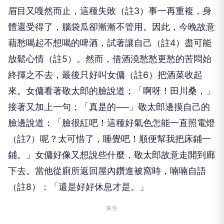
眉目又嘎然而止，這種失敗（註3）事一再重複，身
體還受得了，腦袋瓜卻漸漸不管用。因此，今晚故意
藉愁喝起不想喝的啤酒，試著讓自己（註4）盡可能
放鬆心情（註5）。然而，借酒澆愁愁更愁的苦悶始
終揮之不去，最後只好叫女傭（註6）把酒菜收起
來。女傭看著敬太郎的臉說道：「啊呀！田川桑，」
接著又加上一句：「真是的──」敬太郎邊摸自己的
臉邊說道：「臉很紅吧！這種好氣色怎能一直照電燈
（註7）呢？太可惜了，睡覺吧！順便幫我把床鋪一
鋪。」女傭好像又想說些什麼，敬太郎故意走開到廊
下去。當他從廁所返回屋內鑽進被窩時，喃喃自語
（註8）：「還是好好休息才是。」
廣告