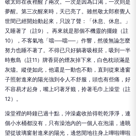
敬太郎在夜裡醒了兩次。一次是因為口渴，一次則是
夢醒。第三次醒來時，天已亮了。雖然敬太郎察覺人
世間已經開始動起來，只說了聲：「休息、休息。」
又睡著了（註9）。再來就是那個不機靈的擺鐘（註
10），不客氣地「噹──噹──」作響，然後無論怎麼
努力也睡不著了。不得已只好躺著吸根菸，吸到一半
時敷島（註11）牌香菸的煙灰掉下來，白色枕頭滿是
灰燼。縱使如此，他還是一動也不動，直到從東邊窗
子照射進來的陽光強到令人不舒服，頭也有些痛，好
不容易才起身，嘴上叼著牙籤，拎著毛巾上澡堂（註
12）。
澡堂裡的時鐘已過十點，沖澡處收拾得乾乾淨淨，連
個小水桶都沒有，只有澡池內的一個人在泡湯，邊眺
望從玻璃窗射進來的陽光，邊悠閒地往身上嘩啦嘩啦