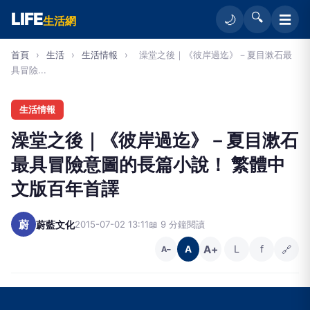
LIFE
🔍
☰
🌙
生活網
首頁
›
生活
›
生活情報
›
澡堂之後｜《彼岸過迄》－夏目漱石最
具冒險...
生活情報
澡堂之後｜《彼岸過迄》－夏目漱石
最具冒險意圖的長篇小說！ 繁體中
文版百年首譯
蔚
蔚藍文化
2015-07-02 13:11
📖 9 分鐘閱讀
A+
L
f
🔗
A
A−