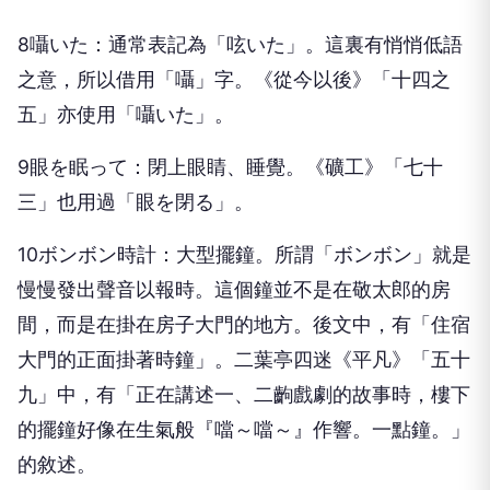
8囁いた：通常表記為「呟いた」。這裏有悄悄低語
之意，所以借用「囁」字。《從今以後》「十四之
五」亦使用「囁いた」。
9眼を眠って：閉上眼睛、睡覺。《礦工》「七十
三」也用過「眼を閉る」。
10ボンボン時計：大型擺鐘。所謂「ボンボン」就是
慢慢發出聲音以報時。這個鐘並不是在敬太郎的房
間，而是在掛在房子大門的地方。後文中，有「住宿
大門的正面掛著時鐘」。二葉亭四迷《平凡》「五十
九」中，有「正在講述一、二齣戲劇的故事時，樓下
的擺鐘好像在生氣般『噹～噹～』作響。一點鐘。」
的敘述。