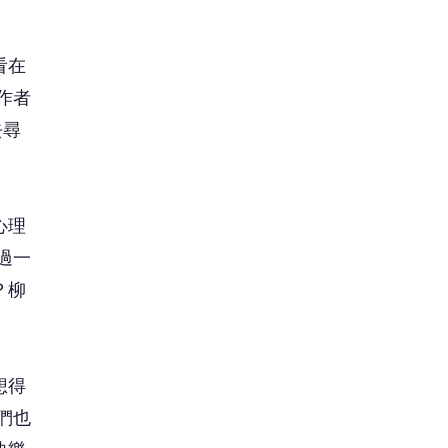
看在
作者
去尋
心理
過一
？柳
想得
們也