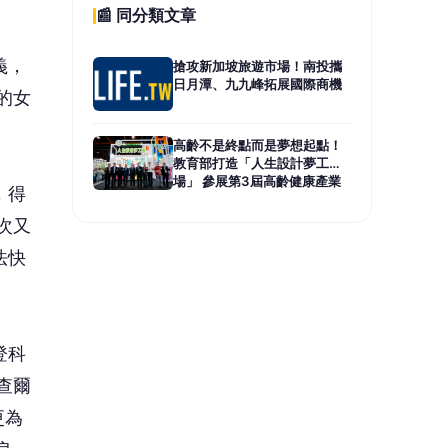
📰 同分類文章
義，
搶攻新加坡旅遊市場！南投攜
日月潭、九九峰拓展國際商機
的女
高齡不是終點而是夢想起點！
教育部打造「人生設計夢工
場」 參展第3屆高齡健康產業
，得
博覽會
次又
法快
登科
查爾
更為