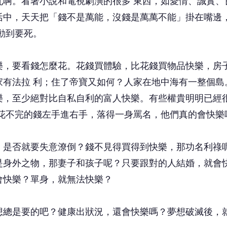
亂啊。看著小說和電視劇演的很多 東西，如愛情、誠實、
活中，天天把「錢不是萬能，沒錢是萬萬不能」掛在嘴邊
動到要死。
，要看錢怎麼花。花錢買體驗，比花錢買物品快樂，房
家有法拉 利；住了帝寶又如何？人家在地中海有一整個島
樂，至少絕對比自私自利的富人快樂。有些權貴明明已經
都花不完的錢左手進右手，落得一身罵名，他們真的會快樂
是否就要失意潦倒？錢不見得買得到快樂，那功名利祿
是身外之物，那妻子和孩子呢？只要跟對的人結婚，就會
會快樂？單身，就無法快樂？
總是要的吧？健康出狀況，還會快樂嗎？夢想破滅後，