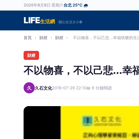
2026年8月8日 星期六
台北 25°C 🌧️
LIFE
生活網
關心生活大小事
首頁
›
財經
›
財經
›
不以物喜，不以己悲...幸福快樂的生活
財經
不以物喜，不以己悲...
久
久石文化
2016-07-29 22:10
📖 6 分鐘閱讀