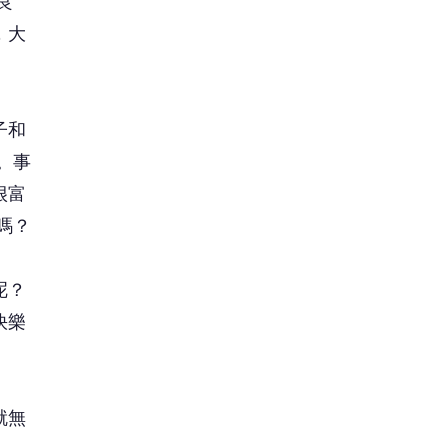
良
，大
子和
。事
很富
嗎？
呢？
快樂
就無