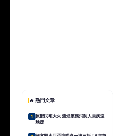
🔥 熱門文章
原鄉民宅大火 濃煙滾滾消防人員疾速
1
馳援
許富凱小巨蛋演唱會一波三折！5年前