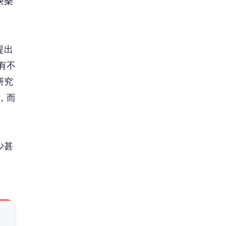
快樂
提出
有不
研究
，而
少甚