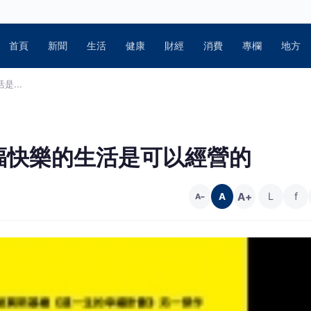
首頁
新聞
生活
健康
財經
消費
專欄
地方
是...
幸福快樂的生活是可以經營的
A+
L
f
A
A−