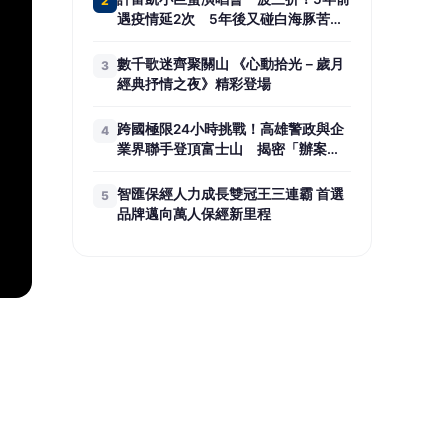
2
遇疫情延2次 5年後又碰白海豚苦
笑：辦一場有多難？
數千歌迷齊聚關山 《心動拾光－歲月
3
經典抒情之夜》精彩登場
跨國極限24小時挑戰！高雄警政與企
4
業界聯手登頂富士山 揭密「辦案與
創業」背後的鋼鐵毅力
智匯保經人力成長雙冠王三連霸 首選
5
品牌邁向萬人保經新里程