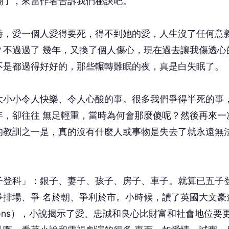
翻了，來當作者告訴我們秘訣吧。
，愛一個人愛得要死，得不到她的愛，人生沒了任何意
？不過過了 幾年，又換了個人傷心，現在過去讓我傷透心
不是都過得好好的，那些輾轉難眠的夜，真是白失眠了。
小小令人快樂、令人心酸的事。很多我們爭得半死的事
年，卻往往 無足輕重，當時為何會那麼傻呢？然後再來一
的教訓之一是，真的沒有什麼人或事物是失去了就永遠無
登科」：銀子、妻子、孩子、房子、車子。就算已五子
爭排場、爭 名於朝、爭利於市。小時候，讀了英國大文豪
tations），小說揭示了愛、忠誠和良心比財富和社會地位要