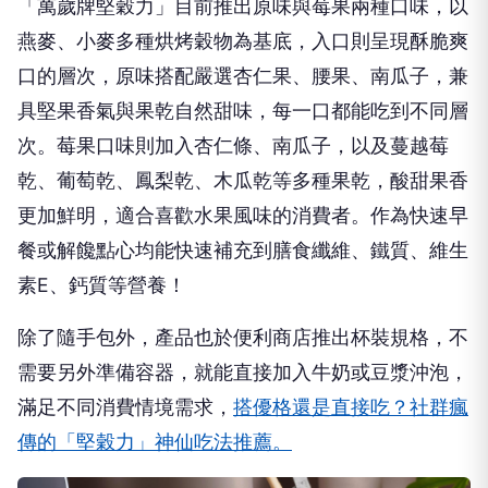
「萬歲牌堅穀力」目前推出原味與莓果兩種口味，以
燕麥、小麥多種烘烤穀物為基底，入口則呈現酥脆爽
口的層次，原味搭配嚴選杏仁果、腰果、南瓜子，兼
具堅果香氣與果乾自然甜味，每一口都能吃到不同層
次。莓果口味則加入杏仁條、南瓜子，以及蔓越莓
乾、葡萄乾、鳳梨乾、木瓜乾等多種果乾，酸甜果香
更加鮮明，適合喜歡水果風味的消費者。作為快速早
餐或解饞點心均能快速補充到膳食纖維、鐵質、維生
素E、鈣質等營養！
除了隨手包外，產品也於便利商店推出杯裝規格，不
需要另外準備容器，就能直接加入牛奶或豆漿沖泡，
滿足不同消費情境需求，
搭優格還是直接吃？社群瘋
傳的「堅穀力」神仙吃法推薦。