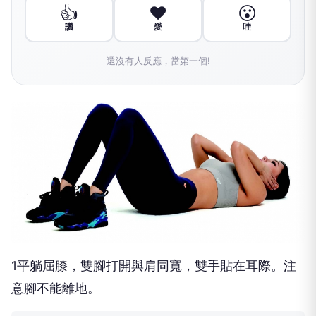
👍
❤️
😮
讚
愛
哇
還沒有人反應，當第一個!
1平躺屈膝，雙腳打開與肩同寬，雙手貼在耳際。注
意腳不能離地。