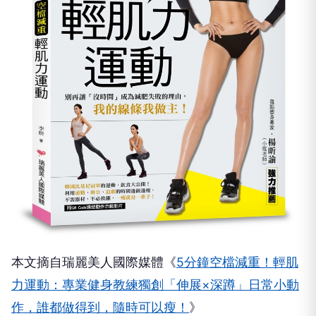
本文摘自瑞麗美人國際媒體《
5分鐘空檔減重！輕肌
力運動：專業健身教練獨創「伸展×深蹲」日常小動
作，誰都做得到，隨時可以瘦！
》