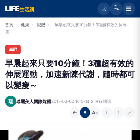
LIFE
🔍
☰
🌙
生活網
首頁
›
健康
›
減肥
›
早晨起來只要10分鐘！3種超有效的伸展
運...
減肥
早晨起來只要10分鐘！3種超有效的
伸展運動，加速新陳代謝，隨時都可
以變瘦～
瑞
瑞麗美人國際媒體
2017-03-02 16:57
📖 2 分鐘閱讀
A+
L
f
🔗
A
A−