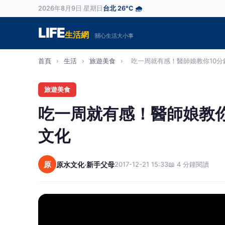
2026年8月9日 星期日
台北 26°C 🌧️
LIFE
生活網
關心生活大小事
首頁
›
生活
›
旅遊美食
›
吃一周就有感！醫師娘教你10分鐘
旅遊美食
吃一周就有感！醫師娘教
文化
原
原水文化‧新手父母
2017-12-21 15:33
📖 4 分鐘閱讀