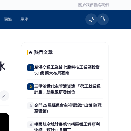
關於我們
聯絡我們
🔍
🌙
國際
星座
🔥 熱門文章
水
精湛交通工業於七股科技工業區投資
1
5.1億 擴大布局臺南
三明治世代主管遭資遣 「勞工就業通
2
計畫」助重返研發崗位
🔗
金門25屆縣運會主視覺設計出爐 陳冠
3
至獲第1
桃園航空城計畫第11標區徵工程順利
4
決標 預計11月開工