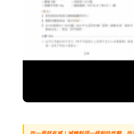
吃一周就有感！減糖料理一樣能吃炸雞、吃