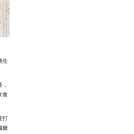
糖生
量，
飲食
著打
減糖