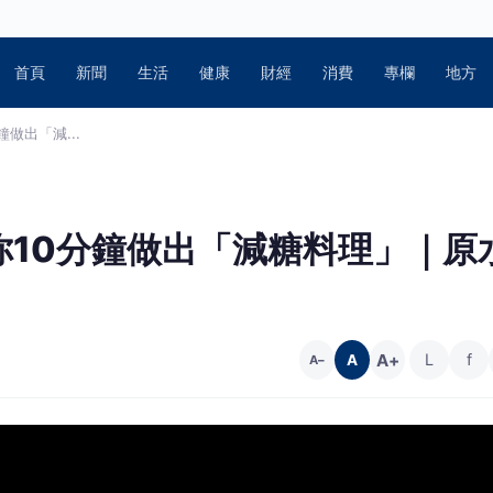
首頁
新聞
生活
健康
財經
消費
專欄
地方
做出「減...
你10分鐘做出「減糖料理」｜原
A+
L
f
A
A−