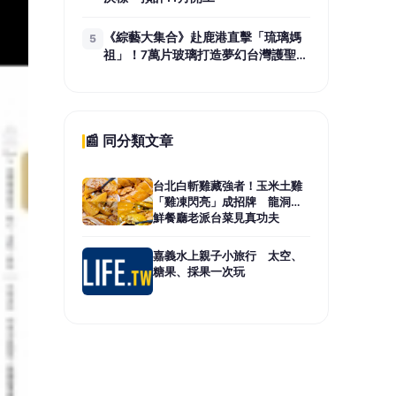
《綜藝大集合》赴鹿港直擊「琉璃媽
5
祖」！7萬片玻璃打造夢幻台灣護聖
宮 懸浮製作高空特技震撼登場
📰 同分類文章
台北白斬雞藏強者！玉米土雞
「雞凍閃亮」成招牌 龍洞海
鮮餐廳老派台菜見真功夫
嘉義水上親子小旅行 太空、
糖果、採果一次玩