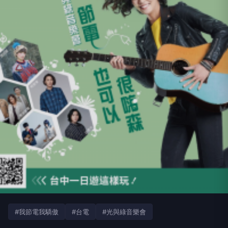
#我節電我驕傲
#台電
#光與綠音樂會