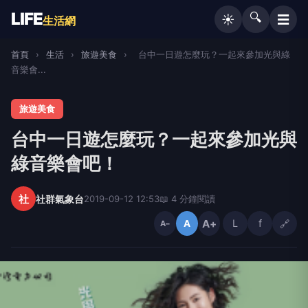
LIFE
🔍
☰
☀️
生活網
首頁
›
生活
›
旅遊美食
›
台中一日遊怎麼玩？一起來參加光與綠
音樂會...
旅遊美食
台中一日遊怎麼玩？一起來參加光與
綠音樂會吧！
社
社群氣象台
2019-09-12 12:53
📖 4 分鐘閱讀
A+
L
f
🔗
A
A−