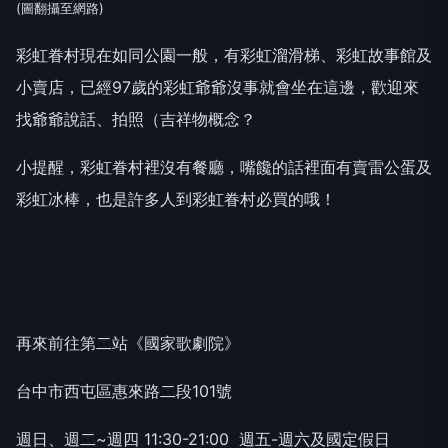
(圖翻攝至網路)
彩虹眷村現在如同公園一般，有彩虹溜滑梯、彩虹故事館及
小賣店，已經97歲的彩虹爺爺沒事就會坐在這邊，歡迎來
找爺爺說話、拍照（吉祥物概念？
小提醒，彩虹眷村裡沒有餐廳，嘴饞的話裡面有賣雷公蛋及
彩虹冰棒，也是許多人到彩虹眷村必買的哦！
再來前往第二站《國家歌劇院》
台中市西屯區惠來路二段101號
週日、週二~週四 11:30-21:00 週五-週六及國定假日