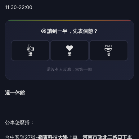
11:30-22:00
🤔 讀到一半，先表個態？
👍
❤️
🤣
讚
愛
哈
還沒有人反應，當第一個!
週一休館
公車怎麼搭：
台中客運27號-
嶺東科技大學
上車、
河南市政北二路口
下車