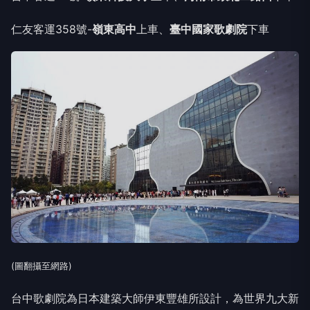
仁友客運358號-
嶺東高中
上車、
臺中國家歌劇院
下車
(圖翻攝至網路)
台中歌劇院為日本建築大師伊東豐雄所設計，為世界九大新