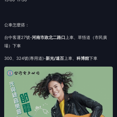
公車怎麼搭：
台中客運27號-
河南市政北二路口
上車、草悟道（市民廣
場）下車
300、324號(專用道)-
新光/遠百
上車、
科博館
下車