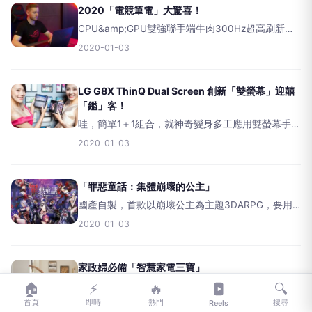
2020「電競筆電」大驚喜！
CPU&amp;GPU雙強聯手端牛肉300Hz超高刷新全
面叩關「鼠」年行大運，電競NB趨勢脈動搶先爆！
2020-01-03
英特爾&amp;nVIDIA連袂升級汰換，極致超頻玩
大，螢幕刷新開高走高，各路挺進300Hz
LG G8X ThinQ Dual Screen 創新「雙螢幕」迎囍
「鑑」客！
哇，簡單1＋1組合，就神奇變身多工應用雙螢幕手
機，還能各自獨立開啟App運作，一邊打遊戲一邊看
2020-01-03
影片，開啟雙鏡像模式拍照，360自由翻轉當成保護
立架，外加超廣角AI美拍，旗艦等級高通S855效
能，一級
「罪惡童話：集體崩壞的公主」
國產自製，首款以崩壞公主為主題3DARPG，要用
養眼畫風、熱血戰鬥、高友善度三大殺招，折服眾
2020-01-03
遊戲迷的心！國產自製性感特色手遊獨特雙主線雙
主角劇情&nbsp;&nbsp;「不分藍綠，就是要
家政婦必備「智慧家電三寶」
潔淨打掃智能化，想打造清新建康居家環境，遠離
🏠
⚡
🔥
🔍
空污過敏蟎害，就交給「無線吸塵器、掃地機器
首頁
即時
熱門
搜尋
Reels
2020-01-03