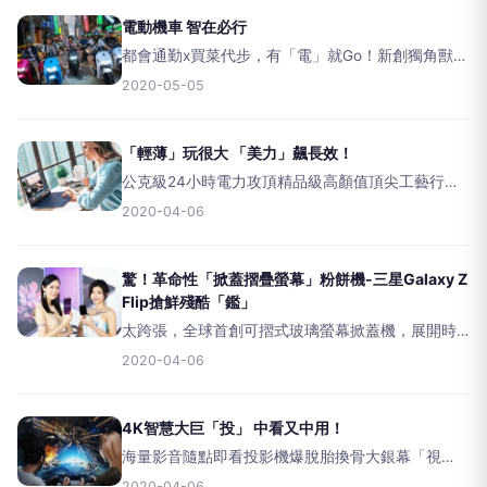
回歸！&n
電動機車 智在必行
都會通勤x買菜代步，有「電」就Go！新創獨角獸
Gogoro與後發制人宏佳騰雙強助攻，跳脫兩輪框
2020-05-05
架，注入智慧科技、造車工藝及人體工學設計，開
創電動機車嶄新格局！&nbsp;&nbsp;&nbsp;今
「輕薄」玩很大 「美力」飆長效！
公克級24小時電力攻頂精品級高顏值頂尖工藝行動
商務NB族大利多！在英特爾10代Corei處理平台助攻
2020-04-06
下，「公克級」極限輕薄羽量機輩出，還加碼獨顯
效能，超變態長效電力與超吸睛美型精品外觀，美
力兼
驚！革命性「掀蓋摺疊螢幕」粉餅機-三星Galaxy Z
Flip搶鮮殘酷「鑑」
太跨張，全球首創可摺式玻璃螢幕掀蓋機，展開時
為6.7吋寬比例O極限螢幕，摺疊後變身掌中粉餅
2020-04-06
機，能輕鬆放置口袋攜帶；創新無段式轉軸還能自
由角度摺疊變化，免手持放置桌上自拍或直播，機
背更設有1.1吋第二
4K智慧大巨「投」 中看又中用！
海量影音隨點即看投影機爆脫胎換骨大銀幕「視
界」讓人另眼相看，4K雷射超短焦機完美取代客廳
2020-04-06