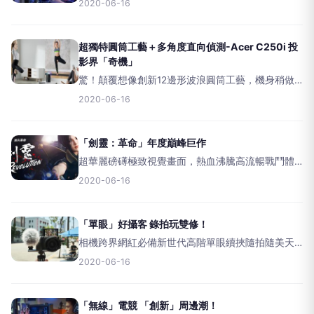
2020-06-16
效、要炫有炫，還有創新科技貼心應用&amp;遊戲
最佳化戰魂體驗，遊戲人生的你怎能錯過！&nbsp;
超獨特圓筒工藝＋多角度直向偵測-Acer C250i 投
影界「奇機」
驚！顛覆想像創新12邊形波浪圓筒工藝，機身稍做
旋轉能360度多角度投影；支援高行動直立與橫向擺
2020-06-16
放，還首創自動直向偵側投影，輕鬆一轉畫面自動
感測翻轉因應時下抖音、IG直立影片播放，重點
1080P高解析
「劍靈：革命」年度巔峰巨作
超華麗磅礡極致視覺畫面，熱血沸騰高流暢戰鬥體
驗，外加創新自由組合連續技與眾多細節玩法巧
2020-06-16
思，過癮上手不踩雷！「劍靈」手遊IP化回歸
&nbsp;&nbsp;&nbsp;電影級磅礡極致畫面&nb
「單眼」好攝客 錄拍玩雙修！
相機跨界網紅必備新世代高階單眼續挾隨拍隨美天
賦，持續強化精準高速連拍&amp;眼睛偵測追焦，
2020-06-16
還迎合時下網紅網美Vlog拍攝需求，錄影性能
&amp;自拍便利性全面提升！&nbsp;&nbsp;&
「無線」電競 「創新」周邊潮！