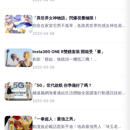
電視，行動微投影生活處處有「睛」喜，還內建
Android智慧系統，電影追劇迷嗨翻天！
&nbsp;&nbsp
「異世界女神物語」閃爆視覺極限！
防疫在家當宅男不孤單，各路異世界性感女神並肩
作戰，超視覺光影饗宴＋專屬劇場級動畫，閃爆感
2020-04-06
官激情密碼！&nbsp;飄逸唯美女神伴作戰全日語知
名聲音配音&nbsp;&nbsp;&nbsp;武
Insta360 ONE R雙鏡套裝 開箱受「審」
創新「模組」換鏡頭一機抵三機！
&nbsp;&nbsp;Insta360運動攝影玩很大，首創樂高
2020-03-06
「模組化」可換鏡頭，還能一機抵三機，兼具4K攝
影機、360全景攝影機、4K自拍螢幕機使用，並導
入二
「5G」世代啟航 你準備好了嗎？
極速飆網海量連結生活體驗全面躍進行動通訊技術
改朝換代，5G啟航續創十年光景，如同哆啦A夢
2020-03-06
「任意門」，施展無窮行動魔法，引領走向超乎想
像5G精彩新生活！&nbsp;&nbsp;&nbsp;&nb
「一拳超人：最強之男」
動漫族必載話題新手遊！地表最強男人「埼玉老