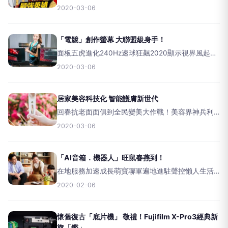
師」陪伴作戰出任務，熱血一拳KO擊殺，刺激過癮
2020-03-06
耐玩掛保證！一拳動畫正版授權手遊原汁劇情原聲
配音推坑&nbsp;&nbsp;&nbsp;日本動畫「
「電競」創作螢幕 大聯盟級身手！
面板五虎進化240Hz速球狂飆2020顯示視界風起雲
湧，各路天王「專業」分進合擊，「曲面」包圍戰
2020-03-06
&amp;精準「色」擊網強勢助攻，幫你制霸戰場，
擺脫豬隊友宿命！疫情蔓延，口罩存貨有限，真是
讓人很
居家美容科技化 智能護膚新世代
回春抗老面面俱到全民變美大作戰！美容界神兵利
器多工Hold助青春，居家型淨潔護膚尖兵保養有感
2020-03-06
Up！新世代美膚工具協同尖端科技助陣，打造日常
極致美顏力～&nbsp;&nbsp;時代在進步，美容保養
「AI音箱．機器人」旺鼠春燕到！
在地服務加速成長萌寶聯軍遍地進駐聲控懶人生活
全面「精」化，阿公阿嬤講台語嘛ㄟ通；教育迎賓
2020-02-06
商務機器人實用接地氣，各領域處處開花，AI人工
智慧年代儼然來臨！&nbsp;&nbsp;&nbsp;&
懷舊復古「底片機」 敬禮！Fujifilm X-Pro3經典新
旗「鑑」