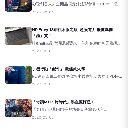
秒殺利器火力全開品項爆炸炫彩奪目2020年「電競
周邊」各路大軍戰力全開，品項紅不讓！操作手感
2020-05-05
&amp;舒適細節體驗全面升級，還大玩炫彩奪目
RGB燈效與秒殺助攻創新科技，讓遊戲人生的你
「無線」幸福
HP Envy 13胡桃木限定版-超強電力 暖度爆棚
「鑑」賞！
哇&hellip;品位溫暖感襲來，首創金屬結合天然胡桃
木材質工藝，行動輕薄1.27公斤體態下，帶來最高
2020-05-05
19.5小時電力續航，最新10代Corei7處理器＋
nVIDIAMX250顯卡，13.3吋極
手機行動「配件」 最佳救火隊！
PD速充回電工作效率倍增小兵也能立大功！PD快充
技術充電器，讓你手機迅速活跳跳；還有創新討喜
2020-05-05
無線充電盤&amp;USB-C多合一轉接器&hellip;花點
小錢搞定行動生活大小事！&nbsp;&n
「奇蹟MU：跨時代」熱血瘋打怪！
「奇蹟」經典回歸手遊功夫皇帝霸氣代言
&nbsp;&nbsp;「奇蹟MU」老遊戲迷樂翻！當年伴隨
2020-05-05
許多玩家一同成長，共創熱血打怪回憶的高人氣
「奇蹟MU」網遊，以全新手遊型態「跨時代」強勢