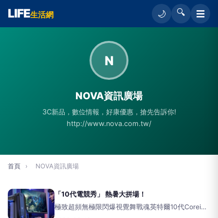
LIFE
🔍
☰
🌙
生活網
N
NOVA資訊廣場
3C新品，數位情報，好康優惠，搶先告訴你!
http://www.nova.com.tw/
首頁
›
NOVA資訊廣場
「10代電競秀」 熱暑大拼場！
極致超頻無極限閃爆視覺舞戰魂英特爾10代Corei處
理平台改朝換代，各路威猛大軍總動員～要效有