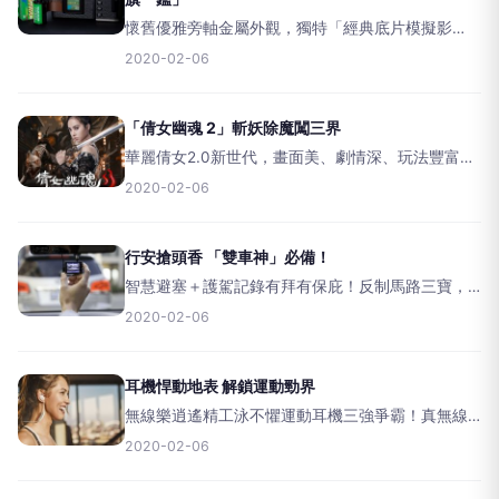
懷舊優雅旁軸金屬外觀，獨特「經典底片模擬影
像」顯示副螢幕，內搭四代X-TransCMOS4感測器
2020-02-06
＋X-Processor4影像處理引擎，兼具性能與畫質，
能在低達-6EV近乎黑暗準確對焦，輕鬆拍
「倩女幽魂 2」斬妖除魔闖三界
華麗倩女2.0新世代，畫面美、劇情深、玩法豐富多
元富新意彩蛋，斬妖除魔&amp;交友互動&hellip;急
2020-02-06
急如律令！天后代言化身除妖俠女360度華麗全景唯
美風&nbsp;&nbsp;&nb
行安搶頭香 「雙車神」必備！
智慧避塞＋護駕記錄有拜有保庇！反制馬路三寶，
嚇阻逼車惡霸，還能主動智慧避塞車，加碼進階口
2020-02-06
語聲控導航，讓你找路帶路省時省力「駕」開懷！
&nbsp;&nbsp;&nbsp;小美，新年新氣象，應該要
耳機悍動地表 解鎖運動勁界
無線樂逍遙精工泳不懼運動耳機三強爭霸！真無線
橫世出場享自由、藍牙無線「穩」固二哥地位、有
2020-02-06
線堅守出色音質本領，更有防水機能、智慧降噪、
MP3音樂播放技能加持～&nbsp;&nbsp;&nbsp;近