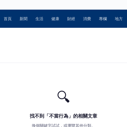
首頁
新聞
生活
健康
財經
消費
專欄
地方
🔍
找不到「不當行為」的相關文章
換個關鍵字試試，或瀏覽其他分類。