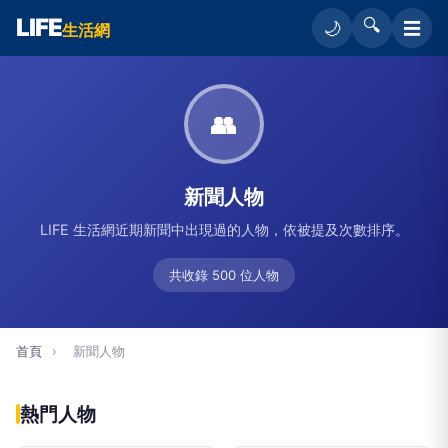
LIFE
🔍
☰
🌙
生活網
👥
新聞人物
LIFE 生活網近期新聞中出現過的人物，依被提及次數排序。
共收錄 500 位人物
首頁
›
新聞人物
熱門人物