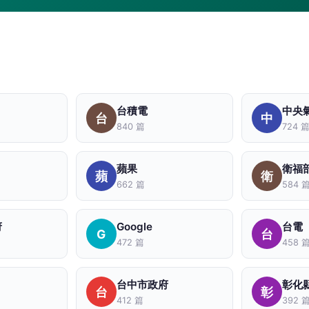
台積電
中央
台
中
840 篇
724 
蘋果
衛福
蘋
衛
662 篇
584 
府
Google
台電
G
台
472 篇
458 
台中市政府
彰化
台
彰
412 篇
392 