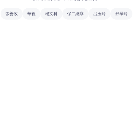
張善政
華視
楊文科
保二總隊
呂玉玲
舒翠玲