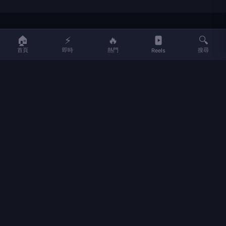
LIFE
生活網
🏠
⚡
🔥
🔍
首頁
即時
熱門
搜尋
Reels
LIFE 生活網是台灣領先的生活資訊平台，提供即時新聞、生活、健康、
財經、娛樂等多元內容。
f
L
▶
📷
新聞分類
新聞
更多內容
生活
地方新聞
健康
關於 LIFE
國際新聞
財經
合作夥伴
星座運勢
消費