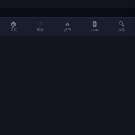
LIFE
生活網
🏠
⚡
🔥
🔍
首頁
即時
熱門
搜尋
Reels
LIFE 生活網是台灣領先的生活資訊平台，提供即時新聞、生活、健康、
財經、娛樂等多元內容。
f
L
▶
📷
新聞分類
新聞
更多內容
生活
地方新聞
健康
關於 LIFE
國際新聞
財經
合作夥伴
星座運勢
消費