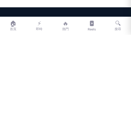
LIFE
生活網
🏠
⚡
🔥
🔍
首頁
即時
熱門
搜尋
Reels
LIFE 生活網是台灣領先的生活資訊平台，提供即時新聞、生活、健康、
財經、娛樂等多元內容。
f
L
▶
📷
新聞分類
新聞
更多內容
生活
地方新聞
健康
關於 LIFE
國際新聞
財經
合作夥伴
星座運勢
消費