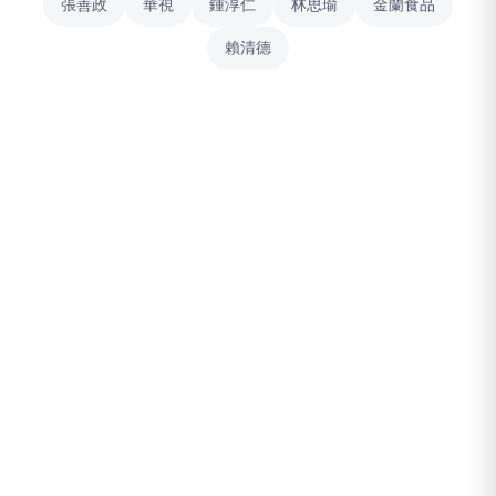
張善政
華視
鍾淳仁
林思瑜
金蘭食品
賴清德