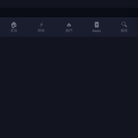
LIFE
生活網
🏠
⚡
🔥
🔍
首頁
即時
熱門
搜尋
Reels
LIFE 生活網是台灣領先的生活資訊平台，提供即時新聞、生活、健康、
財經、娛樂等多元內容。
f
L
▶
📷
新聞分類
新聞
更多內容
生活
地方新聞
健康
關於 LIFE
國際新聞
財經
合作夥伴
星座運勢
消費