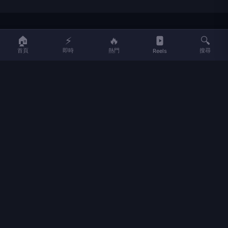
LIFE
生活網
🏠
⚡
🔥
🔍
首頁
即時
熱門
搜尋
Reels
LIFE 生活網是台灣領先的生活資訊平台，提供即時新聞、生活、健康、
財經、娛樂等多元內容。
f
L
▶
📷
新聞分類
新聞
更多內容
生活
地方新聞
健康
關於 LIFE
國際新聞
財經
合作夥伴
星座運勢
消費