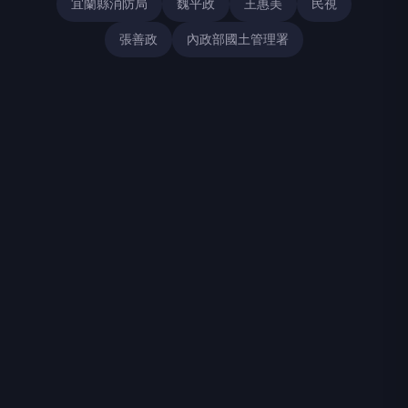
宜蘭縣消防局
魏平政
王惠美
民視
張善政
內政部國土管理署