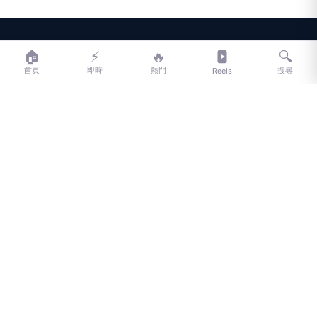
LIFE
生活網
🏠
⚡
🔥
🔍
首頁
即時
熱門
搜尋
Reels
LIFE 生活網是台灣領先的生活資訊平台，提供即時新聞、生活、健康、
財經、娛樂等多元內容。
f
L
▶
📷
新聞分類
新聞
更多內容
生活
地方新聞
健康
關於 LIFE
國際新聞
財經
合作夥伴
星座運勢
消費