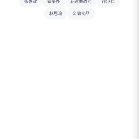
張善政
養樂多
花蓮縣政府
鍾淳仁
林思瑜
金蘭食品