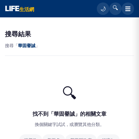
LIFE
🔍
☰
🌙
生活網
搜尋結果
搜尋「
華固譽誠
」
🔍
找不到「華固譽誠」的相關文章
換個關鍵字試試，或瀏覽其他分類。