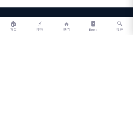
LIFE
生活網
🏠
⚡
🔥
🔍
首頁
即時
熱門
搜尋
Reels
LIFE 生活網是台灣領先的生活資訊平台，提供即時新聞、生活、健康、
財經、娛樂等多元內容。
f
L
▶
📷
新聞分類
新聞
更多內容
生活
地方新聞
健康
關於 LIFE
國際新聞
財經
合作夥伴
星座運勢
消費