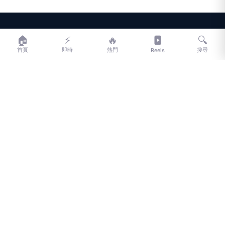
LIFE
生活網
🏠
⚡
🔥
🔍
首頁
即時
熱門
搜尋
Reels
LIFE 生活網是台灣領先的生活資訊平台，提供即時新聞、生活、健康、
財經、娛樂等多元內容。
f
L
▶
📷
新聞分類
新聞
更多內容
生活
地方新聞
健康
關於 LIFE
國際新聞
財經
合作夥伴
星座運勢
消費