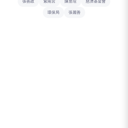
張善政
紫南宮
陳昱瑄
慈濟基金會
環保局
張麗善