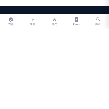
LIFE
生活網
🏠
⚡
🔥
🔍
首頁
即時
熱門
搜尋
Reels
LIFE 生活網是台灣領先的生活資訊平台，提供即時新聞、生活、健康、
財經、娛樂等多元內容。
f
L
▶
📷
新聞分類
新聞
更多內容
生活
地方新聞
健康
關於 LIFE
國際新聞
財經
合作夥伴
星座運勢
消費