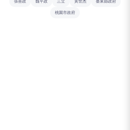
張善政
魏平政
三立
黃世杰
臺東縣政府
桃園市政府