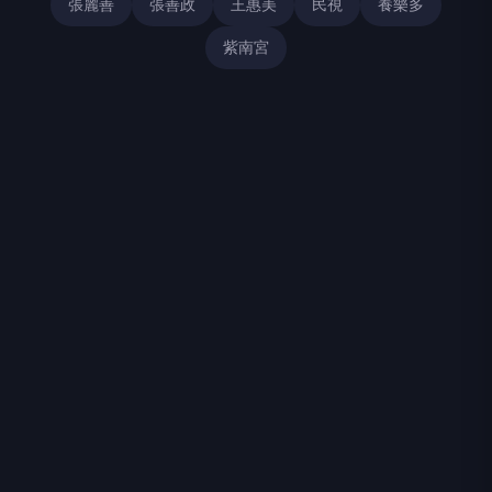
張麗善
張善政
王惠美
民視
養樂多
紫南宮