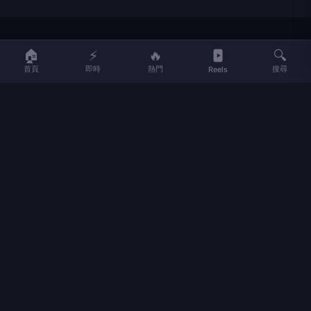
LIFE
生活網
🏠
⚡
🔥
🔍
首頁
即時
熱門
搜尋
Reels
LIFE 生活網是台灣領先的生活資訊平台，提供即時新聞、生活、健康、
財經、娛樂等多元內容。
f
L
▶
📷
新聞分類
新聞
更多內容
生活
地方新聞
健康
關於 LIFE
國際新聞
財經
合作夥伴
星座運勢
消費