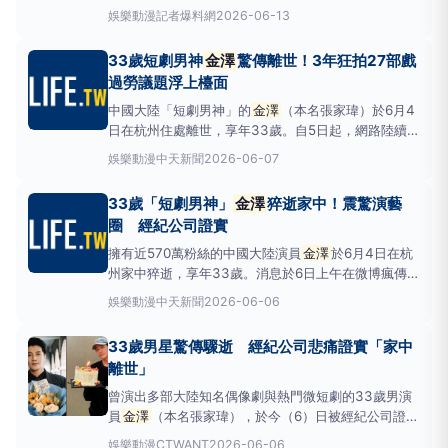
認為其死因與長期高強度工作導致的心肌梗塞有關，消
娛樂動漫
記者爆料網
2026-06-13
息曝光後震驚演藝圈。近日，自稱其前女友、電影《日
掛中天》投資人李子鋒再度公開兩人生前對話紀錄，揭
33歲短劇男神
金澤
驚傳離世！3年狂拍27部戲
露
金澤
長期處於超時工作與身心壓力之下，引發外界
過勞議題浮上檯面
高度關注
中國大陸「短劇男神」的
金澤
（本名張家瑋）於6月4
日在杭州住處離世，享年33歲。自5日起，網路陸續傳
出他在橫店猝逝的消息，各家媒體也相繼跟進報導，直
娛樂動漫
中天新聞
2026-06-07
到6日經紀公司發布悼念聲明證實噩耗，雖未對死因多
作說明，但消息曝光後仍讓演藝圈友人及粉絲震驚不
33歲「短劇男神」
金澤
猝逝家中！震驚演藝
已。中國大陸男星
金澤
於6月4日在住處離世，享年33
圈 經紀公司證實
歲。(圖/
擁有近570萬粉絲的中國大陸演員
金澤
於6月4日在杭
州家中猝逝，享年33歲。消息於6日上午在微博瘋傳，
經紀公司盛世光年文化隨後發布聲明，正式證實這起噩
娛樂動漫
中天新聞
2026-06-06
耗，震驚演藝圈。
金澤
於6月4日在杭州家中猝逝，享
年33歲。（圖／翻攝盛世光年文化 微博）
金澤
本名
33歲男星驚傳驟逝 經紀公司悲痛證實「家中
張家瑋，1993年1月30日出生，他以模特兒身分出
離世」
道，曾
曾演出多部大陸知名偶像劇與熱門微短劇的33歲男演
員
金澤
（本名張家瑋），於今（6）日被經紀公司證實
死訊，他在6月4日於杭州家中不幸離世。消息一出隨
娛樂動漫
CTWANT
2026-06-06