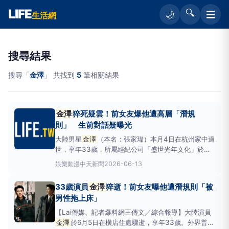
LIFE
🔍
☰
🌙
生活網
搜尋結果
搜尋「
金澤
」 共找到
5
筆相關結果
金澤
猝死疑雲！前女友爆他遭高層「潛規
則」 生前對話疑曝光
大陸男星
金澤
（本名：張家瑋）本月4日在杭州家中過
世，享年33歲，所屬經紀公司「盛世光年文化」於上
週證實此訊，但未對死因詳細說明。其前女友李子鋒
娛樂動漫
中天新聞
2026-06-13
13日在抖音分享疑似兩人生前對話紀錄，內容涉及遭
高層潛規則與過度工作，隨即衝上網路熱搜。
金澤
於6
33歲演員
金澤
猝逝！前女友曝他遭潛規則「被
月4日在杭州家中猝逝，享年33歲。（圖／翻攝盛世
男性拖上床」
光年文化 微博
【Lai傳媒、記者爆料網王傳文／綜合報導】大陸演員
金澤
於6月5日在橫店住處驟逝，享年33歲。外界普遍