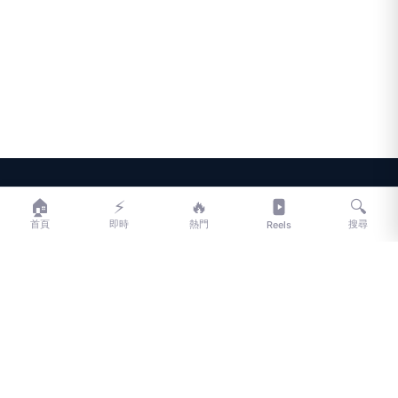
LIFE
生活網
🏠
⚡
🔥
🔍
首頁
即時
熱門
搜尋
Reels
LIFE 生活網是台灣領先的生活資訊平台，提供即時新聞、生活、健康、
財經、娛樂等多元內容。
f
L
▶
📷
新聞分類
新聞