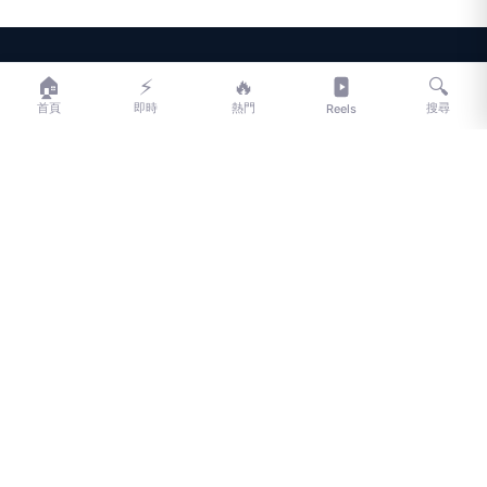
LIFE
生活網
🏠
⚡
🔥
🔍
首頁
即時
熱門
搜尋
Reels
LIFE 生活網是台灣領先的生活資訊平台，提供即時新聞、生活、健康、
財經、娛樂等多元內容。
f
L
▶
📷
新聞分類
新聞
更多內容
生活
地方新聞
健康
關於 LIFE
國際新聞
財經
合作夥伴
星座運勢
消費