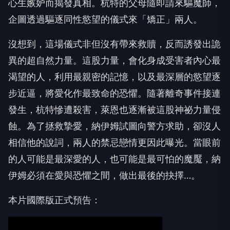
心生嫉妒而揭發真相。杭特的父母隨即請來驅魔師，
企圖透過驅逐同性慾望的儀式來「矯正」兩人。
沒想到，這場儀式非但沒有帶來救贖，反而誘發出詭
異的超自然力量。這股力量，會化身成受害者內心最
渴望的人，利用最親密的記憶，以及最深層的慾望逐
步近逼，將愛化作最致命的恐懼。隨著離奇事件接連
發生，杭特慘遭殺害，萊恩也逐漸被這股神祕力量侵
蝕。為了拯救摯愛，納伊姆試圖向警方求助，卻沒人
相信他的說詞，兩人的禁忌戀情更因此曝光。當眼前
的人可能是最深愛的人，也可能是最可怕的魔魘，納
伊姆必須在愛與恐懼之間，做出最後的抉擇…。
本片國際版正式預告：