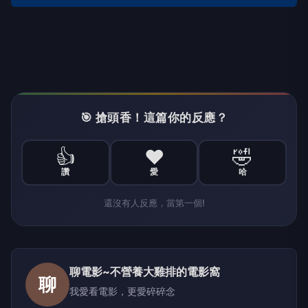
🎯 搶頭香！這篇你的反應？
👍
❤️
🤣
讚
愛
哈
還沒有人反應，當第一個!
聊電影~不營養大雞排的電影窩
聊
我愛看電影，更愛碎碎念