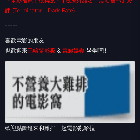
「電影推薦」彼得葉 -【魔鬼終結者：黑暗宿命】影
評 (Terminator：Dark Fate)
-----
喜歡電影的朋友，
也歡迎來
巴哈電影板
&
電癮娛樂
坐坐唷!!
歡迎點圖進來和雞排一起電影亂哈拉