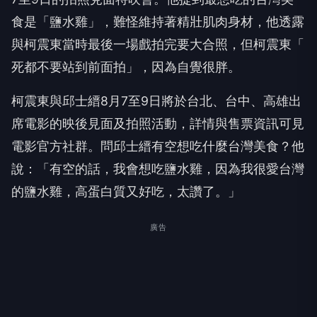
食是「鹽水雞」，難怪維持著精壯肌肉身材，他透露
與柯震東當時最後一場戲拍完要大合照，但柯震東「
死都不要站到前面拍」，因為自覺很胖。
柯震東與邱士縉
8
月
7
至
9
日將於台北、台中、
高雄出
席電影的映後見面及拍照活動，
詳情與售票資訊可見
電影官方社群。
問邱士縉有空想吃什麼台灣美食？他
說：「有空的話，
我會想吃鹽水雞，因為我很愛台灣
的鹽水雞，高蛋白質又好吃，
太讚了。」
廣告