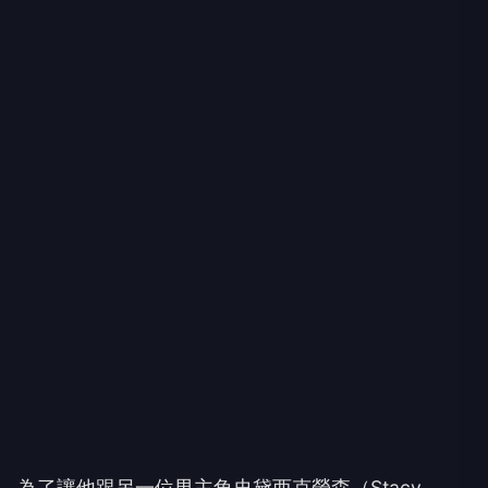
為了讓他跟另一位男主角史黛西克勞森（Stacy