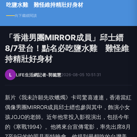
吃鹽水雞 難怪維持精壯好身材
向下繼續閱讀
「香港男團MIRROR成員」邱士縉
8/7登台！點名必吃鹽水雞 難怪維
持精壯好身材
L
LIFE生活網記者-郭懿慧
2026-08-05 10:51:31
新片《我未許願先吹蠟燭》卡司驚喜連連，香港當紅
偶像男團
MIR
ROR
成員邱士縉也參與其中，飾演小女
孩
JOJO
的老師。
近年他常投入影視演出，包括今年
的《寒戰
1994
》。
他將來台宣傳電影，率先出席
8
月
7
至
9
日的拍照見面特映會。
他提到最想吃的台灣美