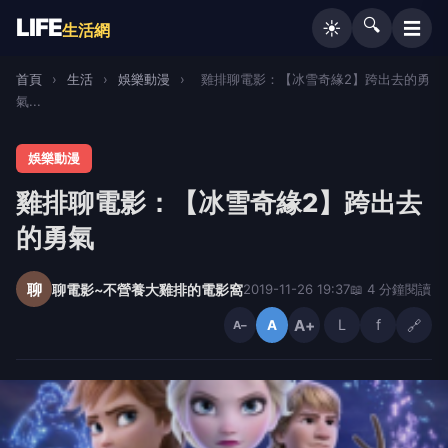
LIFE
🔍
☰
☀️
生活網
首頁
›
生活
›
娛樂動漫
›
雞排聊電影：【冰雪奇緣2】跨出去的勇
氣...
娛樂動漫
雞排聊電影：【冰雪奇緣2】跨出去
的勇氣
聊
聊電影~不營養大雞排的電影窩
2019-11-26 19:37
📖 4 分鐘閱讀
A+
L
f
🔗
A
A−