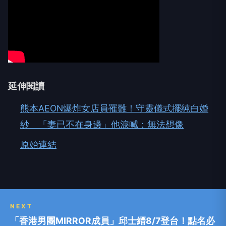
延伸閱讀
熊本AEON爆炸女店員罹難！守靈儀式擺純白婚
紗 「妻已不在身邊」他淚喊：無法想像
原始連結
NEXT
「香港男團MIRROR成員」邱士縉8/7登台！點名必