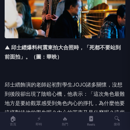
▲ 邱士縉爆料柯震東拍大合照時，「死都不要站到
前面拍」。（圖：華映）
邱士縉飾演的老師起初對學生
JOJO
諸多關懷，
沒想
到後段卻出現了陰暗心機，他表示：「
這次角色最難
地方是要給觀眾感受到角色內心的掙扎，
為什麼他要
這樣對待他的學生呢？內心的苦衷又是什麼呢？
這些
🏠
⚡
🔥
🔍
問題可能沒有在電影裡呈現，但是要先自己梳理的，
首頁
即時
熱門
搜尋
Reels