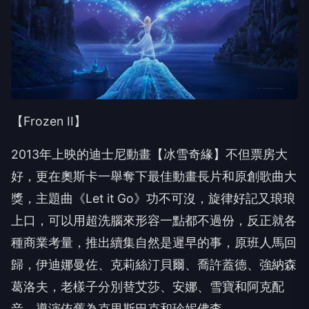
【Frozen II】
2013年上映的迪士尼動畫【冰雪奇緣】不但票房大
好，更在奧斯卡一舉奪下最佳動畫長片和原創歌曲大
獎，主題曲《Let it Go》功不可沒，旋律好記又琅琅
上口，可以用超洗腦來形容一點都不過份，反正就各
種商業考量，推出續集自然是遲早的事，原班人馬回
歸，伊迪娜曼佐、克莉絲汀貝爾、喬許蓋德、強納森
葛洛夫，老樣子分別替艾莎、安娜、雪寶和阿克配
音，導演依舊為克里斯巴克和珍妮佛李。