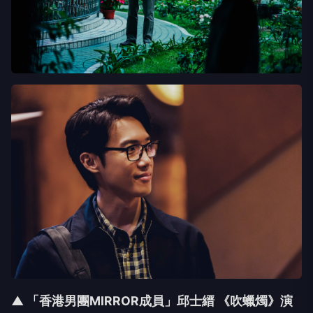
▲ 「香港男團MIRROR成員」邱士縉 《吹蠟燭》演