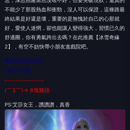
忌，深思熟慮當然沒啥不好，但要突破現狀，還真的
不能少了那股熱血和衝勁，沒人可以保證，這條路最
終結果是好還是壞，重要的是無愧於自己的心那就
好，愛使人迷惘，卻也能讓人變得強大，習慣已久的
舒適圈，你有勇氣跨出去嗎？在此推薦【冰雪奇緣
2】，有空不妨快帶小朋友進戲院吧。
雞排的隨性給分:
(滿分10塊)
---------------
(￣3￣)→ 8塊雞排
PS:艾莎女王，讚讚讚，真香