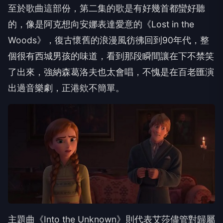
至於歌曲這部份，第二集的歌是有好幾首都蠻好聽
的，像是阿克想向安娜表達愛意的《Lost in the
Woods》，復古懷舊的浪漫風彷彿回到90年代，整
個很有西城男孩的味道，看到那段瞬間讓在下不禁笑
了出來，強納森葛洛夫也太會唱，不愧是在百老匯演
出過音樂劇，正港欸不簡單。
主題曲《Into the Unknown》則代表艾莎儘管對歸屬