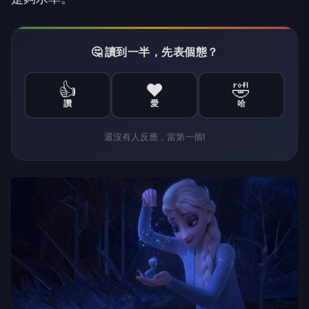
🤔 讀到一半，先表個態？
👍
❤️
🤣
讚
愛
哈
還沒有人反應，當第一個!