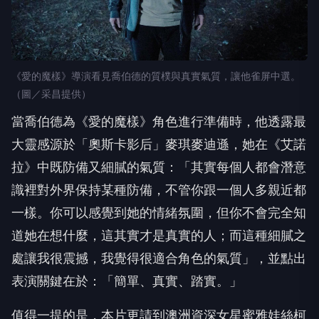
《愛的魔樣》導演看見喬伯德的質樸與真實氣質，讓他雀屏中選。
（圖／采昌提供）
當喬伯德為《愛的魔樣》角色進行準備時，他透露最
大靈感源於「奧斯卡影后」麥琪麥迪遜，她在《艾諾
拉》中既防備又細膩的氣質：「其實每個人都會潛意
識裡對外界保持某種防備，不管你跟一個人多親近都
一樣。你可以感覺到她的情緒氛圍，但你不會完全知
道她在想什麼，這其實才是真實的人；而這種細膩之
處讓我很震撼，我覺得很適合角色的氣質」，並點出
表演關鍵在於：「簡單、真實、踏實。」
值得一提的是，本片更請到澳洲資深女星蜜雅娃絲柯