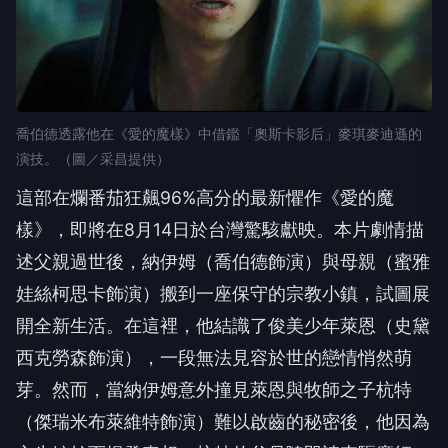
喬伯德透露他在《愛的魔樣》中借鑑「奧斯卡影后」麥琪麥迪遜的
演技。（圖／采昌提供）
這部在爛番茄狂飆96%高分的最新懼作《愛的魔
樣》，即將在8月14日於台灣驚駭獻映。本片劇情描
述父親過世後，納伊姆（喬伯德飾演）與母親（蜜雅
娃絲柯思卡飾演）搬到一座保守的宗教小鎮，試圖展
開全新生活。在這裡，他結識了俊美少年萊恩（史黛
西克勞森飾演），一段無法見容於世的戀情悄然萌
芽。然而，當納伊姆意外撞見萊恩與牧師之子杭特
（傑瑞米布萊維特飾演）難以啟齒的秘密後，他因為