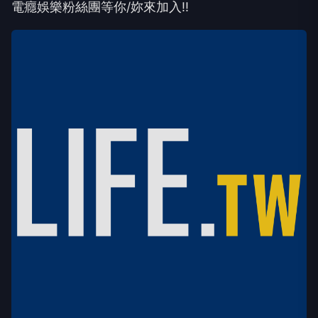
電癮娛樂粉絲團等你/妳來加入!!