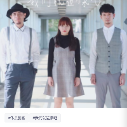
#休思樂團
#我們就這樣吧