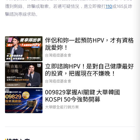
遭到側錄、詐騙或勒索。若遇可疑情況，應立即撥打
110
或165反詐
騙諮詢專線求助。
伴侶和妳一起預防HPV，才有資格
PR
說愛妳！
台灣癌症基金會
立即諮詢HPV！是對自己健康最好
PR
的投資，把握現在不嫌晚！
台灣癌症基金會
009829掌握AI關鍵 大華韓國
PR
KOSPI 50今強勢開募
大華銀全能行銷方案