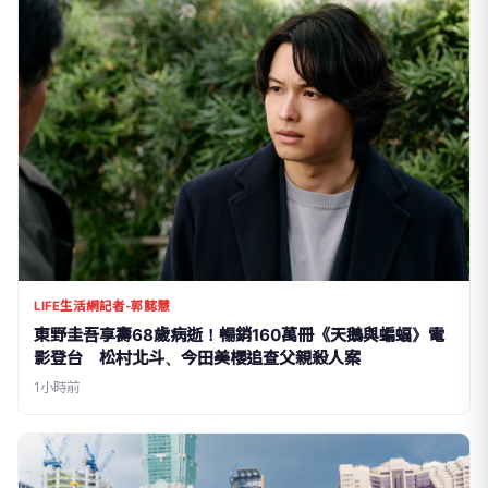
LIFE生活網記者-郭懿慧
東野圭吾享壽68歲病逝！暢銷160萬冊《天鵝與蝙蝠》電
影登台 松村北斗、今田美櫻追查父親殺人案
1小時前