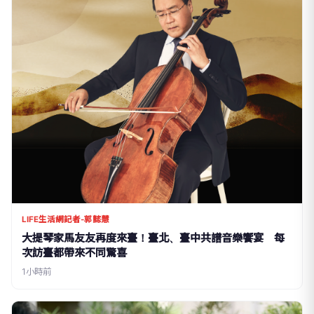
LIFE生活網記者-郭懿慧
大提琴家馬友友再度來臺！臺北、臺中共譜音樂饗宴 每
次訪臺都帶來不同驚喜
1小時前