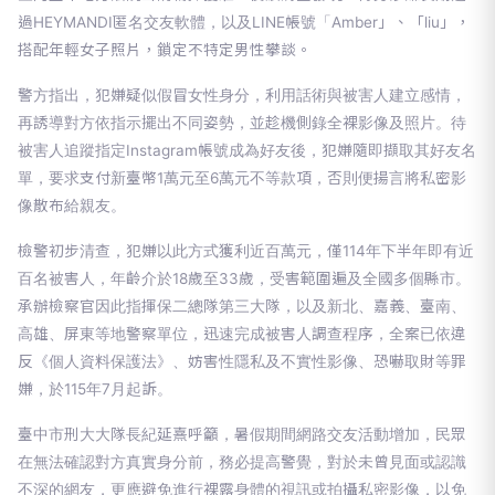
過HEYMANDI匿名交友軟體，以及LINE帳號「Amber」、「liu」，
搭配年輕女子照片，鎖定不特定男性攀談。
警方指出，犯嫌疑似假冒女性身分，利用話術與被害人建立感情，
再誘導對方依指示擺出不同姿勢，並趁機側錄全裸影像及照片。待
被害人追蹤指定Instagram帳號成為好友後，犯嫌隨即擷取其好友名
單，要求支付新臺幣1萬元至6萬元不等款項，否則便揚言將私密影
像散布給親友。
檢警初步清查，犯嫌以此方式獲利近百萬元，僅114年下半年即有近
百名被害人，年齡介於18歲至33歲，受害範圍遍及全國多個縣市。
承辦檢察官因此指揮保二總隊第三大隊，以及新北、嘉義、臺南、
高雄、屏東等地警察單位，迅速完成被害人調查程序，全案已依違
反《個人資料保護法》、妨害性隱私及不實性影像、恐嚇取財等罪
嫌，於115年7月起訴。
臺中市刑大大隊長紀延熹呼籲，暑假期間網路交友活動增加，民眾
在無法確認對方真實身分前，務必提高警覺，對於未曾見面或認識
不深的網友，更應避免進行裸露身體的視訊或拍攝私密影像，以免