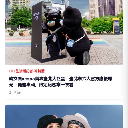
LIFE生活網記者-郭懿慧
韓女團aespa首攻臺北大巨蛋！臺北市六大官方應援曝
光 捷運車廂、限定紀念章一次看
2小時前