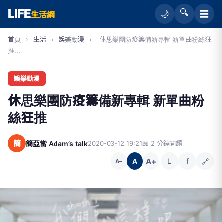
LIFE
🔍
☰
🌙
生活網
首頁
›
生活
›
娛樂動漫
›
休思樂團防疫籌備新專輯 新單曲粉絲狂
推...
娛樂動漫
休思樂團防疫籌備新專輯 新單曲粉
絲狂推
簡
簡亞當 Adam’s talk
2020-03-12 19:21
📖 2 分鐘閱讀
A+
L
f
🔗
A
A−