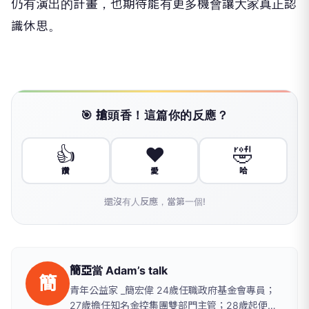
仍有演出的計畫，也期待能有更多機會讓大家真正認
識休思。
🎯 搶頭香！這篇你的反應？
👍
❤️
🤣
讚
愛
哈
還沒有人反應，當第一個!
簡亞當 Adam’s talk
簡
青年公益家 _簡宏偉 24歲任職政府基金會專員；
27歲擔任知名金控集團雙部門主管；28歲起便投