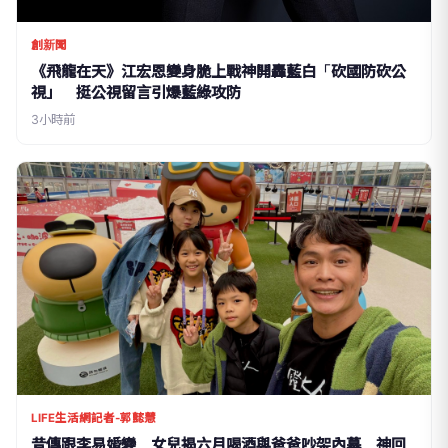
創新聞
《飛龍在天》江宏恩變身脆上戰神開轟藍白「砍國防砍公
視」 挺公視留言引爆藍綠攻防
3小時前
LIFE生活網記者-郭懿慧
昔傳跟李易婚變 女兒揭六月喝酒與爸爸吵架內幕 神回