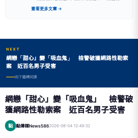
入社會福利公益工作，跨足中國、台灣等地，積極
查看更多文章 →
協助社會弱勢族群，經歷社會福利基金會總監、顧
問等職務。 LiFE Is LoVE，生命最大的價值在於學
習接受愛以及付出愛。
NEXT
網戀「甜心」變「吸血鬼」 檢警破獲網路性勒索
案 近百名男子受害
向下繼續閱讀
網戀「甜心」變「吸血鬼」 檢警破
獲網路性勒索案 近百名男子受害
點
點傳媒News586
2026-08-04 12:49:32