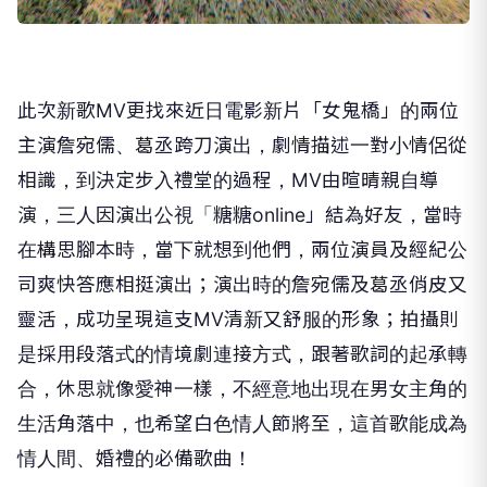
此次新歌MV更找來近日電影新片「女鬼橋」的兩位
主演詹宛儒、葛丞跨刀演出，劇情描述一對小情侶從
相識，到決定步入禮堂的過程，MV由暄晴親自導
演，三人因演出公視「糖糖online」結為好友，當時
在構思腳本時，當下就想到他們，兩位演員及經紀公
司爽快答應相挺演出；演出時的詹宛儒及葛丞俏皮又
靈活，成功呈現這支MV清新又舒服的形象；拍攝則
是採用段落式的情境劇連接方式，跟著歌詞的起承轉
合，休思就像愛神一樣，不經意地出現在男女主角的
生活角落中，也希望白色情人節將至，這首歌能成為
情人間、婚禮的必備歌曲！