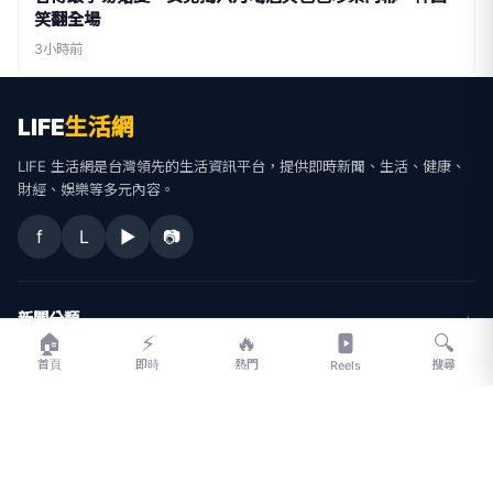
笑翻全場
3小時前
LIFE
生活網
LIFE 生活網是台灣領先的生活資訊平台，提供即時新聞、生活、健康、
財經、娛樂等多元內容。
f
L
▶
📷
新聞分類
🏠
⚡
🔥
🔍
首頁
即時
熱門
搜尋
Reels
新聞
更多內容
生活
地方新聞
健康
關於 LIFE
國際新聞
財經