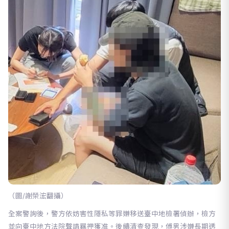
（圖/謝榮浤翻攝）
全案警詢後，警方依妨害性隱私等罪嫌移送臺中地檢署偵辦，檢方
並向臺中地方法院聲請羈押獲准。後續清查發現，傅男涉嫌長期透