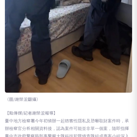
（圖/謝榮浤翻攝）
【點傳媒/記者謝榮浤報導】
臺中地方檢察署今年初偵辦一起妨害性隱私及恐嚇取財案件時，承
辦檢察官分析相關資料後，認為案件可能並非單一個案，隨即指揮
臺中市政府警察局刑事警察大隊科技犯罪偵查隊組成專案小組深入