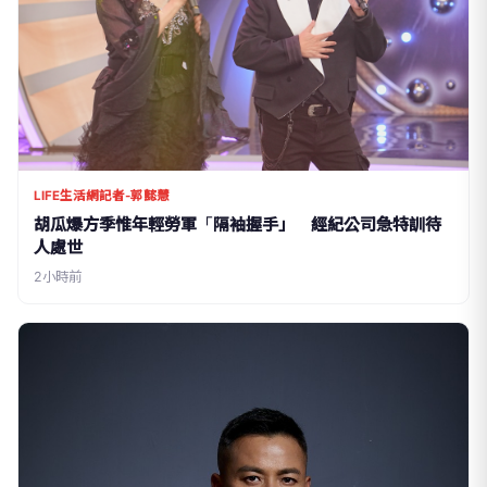
LIFE生活網記者-郭懿慧
胡瓜爆方季惟年輕勞軍「隔袖握手」 經紀公司急特訓待
人處世
2小時前