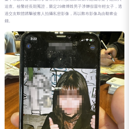
追查。檢警經長期蒐證，鎖定29歲傅姓男子涉嫌假冒年輕女子，透
過交友軟體誘騙被害人拍攝私密影像，再以散布影像為由勒索金
錢。