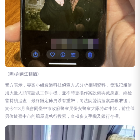
（圖/謝榮浤翻攝）
警方表示，專案小組透過科技偵查方式分析相關資料，發現犯嫌使
用大量人頭電話及工作手機，並不時更換作案設備與藏身處。經檢
警持續追查，最終鎖定傅男涉有重嫌，向法院聲請搜索票獲准後，
於今年3月底會同臺中市政府警察局保安警察大隊特勤中隊，前往傅
男位於臺中市的租屋處執行搜索，查扣多支手機及銀行存摺。