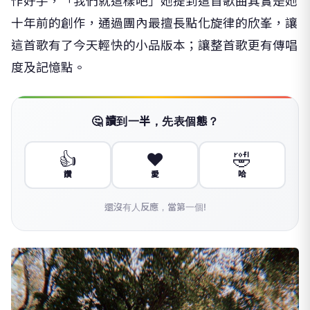
作好手，「我們就這樣吧」她提到這首歌曲其實是她
十年前的創作，通過團內最擅長點化旋律的欣峯，讓
這首歌有了今天輕快的小品版本；讓整首歌更有傳唱
度及記憶點。
🤔 讀到一半，先表個態？
👍
❤️
🤣
讚
愛
哈
還沒有人反應，當第一個!