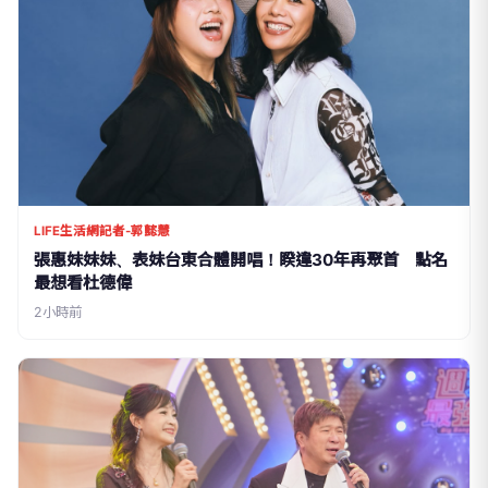
LIFE生活網記者-郭懿慧
張惠妹妹妹、表妹台東合體開唱！睽違30年再聚首 點名
最想看杜德偉
2小時前