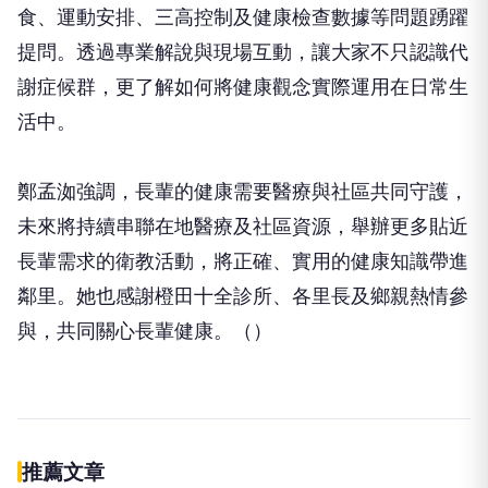
前里長、同德里陳清源里長的協助下，吸引許多社區
長輩參與。現場民眾不僅認真聆聽，也針對日常飲
食、運動安排、三高控制及健康檢查數據等問題踴躍
提問。透過專業解說與現場互動，讓大家不只認識代
謝症候群，更了解如何將健康觀念實際運用在日常生
活中。
鄭孟洳強調，長輩的健康需要醫療與社區共同守護，
未來將持續串聯在地醫療及社區資源，舉辦更多貼近
長輩需求的衛教活動，將正確、實用的健康知識帶進
鄰里。她也感謝橙田十全診所、各里長及鄉親熱情參
與，共同關心長輩健康。（）
伴侶和妳一起預防HPV，才有資格
PR
說愛妳！