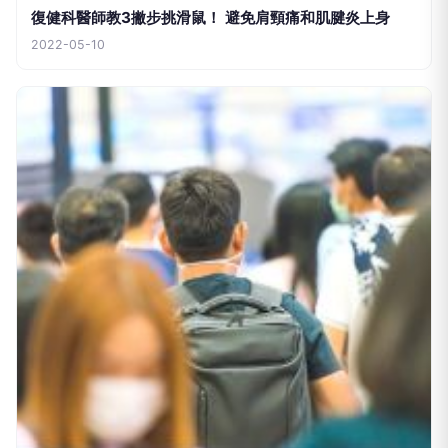
NOW健康
復健科醫師教3撇步挑滑鼠！ 避免肩頸痛和肌腱炎上身
2022-05-10