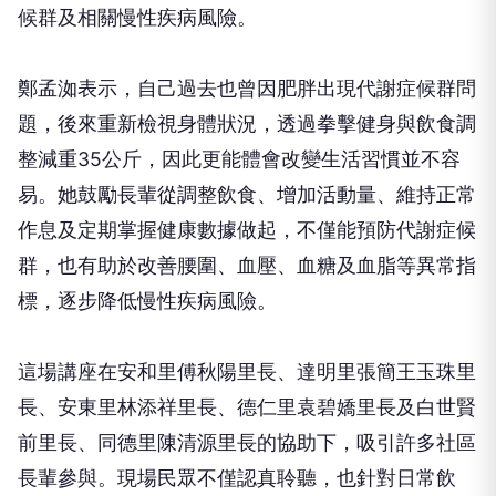
握腰圍、血壓、血糖及血脂等健康數據，並透過均衡
飲食、規律運動、正常作息及壓力調適，降低代謝症
候群及相關慢性疾病風險。
鄭孟洳表示，自己過去也曾因肥胖出現代謝症候群問
題，後來重新檢視身體狀況，透過拳擊健身與飲食調
整減重35公斤，因此更能體會改變生活習慣並不容
易。她鼓勵長輩從調整飲食、增加活動量、維持正常
作息及定期掌握健康數據做起，不僅能預防代謝症候
群，也有助於改善腰圍、血壓、血糖及血脂等異常指
標，逐步降低慢性疾病風險。
這場講座在安和里傅秋陽里長、達明里張簡王玉珠里
長、安東里林添祥里長、德仁里袁碧嬌里長及白世賢