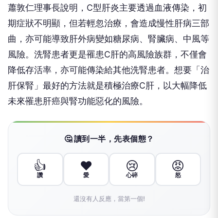
蕭敦仁理事長說明，C型肝炎主要透過血液傳染，初
期症狀不明顯，但若輕忽治療，會造成慢性肝病三部
曲，亦可能導致肝外病變如糖尿病、腎臟病、中風等
風險。洗腎患者更是罹患C肝的高風險族群，不僅會
降低存活率，亦可能傳染給其他洗腎患者。想要「治
肝保腎」最好的方法就是積極治療C肝，以大幅降低
未來罹患肝癌與腎功能惡化的風險。
🤔 讀到一半，先表個態？
👍
❤️
😢
😡
讚
愛
心碎
怒
還沒有人反應，當第一個!