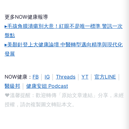
更多NOW健康報導
▸毛孩角膜潰瘍別大意！紅眼不是唯一標準 警訊一次
盤點
▸美顏針登上大健康論壇 中醫轉型邁向精準與現代化
發展
NOW健康：
FB
│
IG
│
Threads
│
YT
│
官方LINE
│
醫級邦
│
健康安妞 Podcast
❤溫馨提醒：歡迎轉傳「原始文章連結」分享，未經
授權，請勿複製圖文轉貼本文。