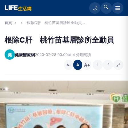
LIFE
🔍
☰
🌙
生活網
首頁
›
›
根除C肝 桃竹苗基層診所全動員...
根除C肝 桃竹苗基層診所全動員
健
健康醫療網
2020-07-28 00:00
📖 4 分鐘閱讀
A+
L
f
🔗
A
A−