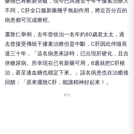
藥物已有嶄新突破，現今已與過去十年干擾素治療大
不同，C肝全口服新藥幾乎無副作用，將近百分百的
病患都可完成療程。
蕭敦仁舉例，去年曾收治一名年約80歲老太太，過
去曾接受傳統干擾素治療但是中斷，C肝因此伴隨長
達三十年，「這名病患來診時，已出現肝硬化，且合
併糖尿病。所幸現在已有新藥可用，8週就把C肝根
治，甚至連血糖也穩定下來。」該名病患也在治癒後
回饋：「原來擺脫C肝，能讓精神好起來！」
廣告