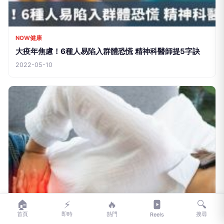
NOW健康
大疫年焦慮！6種人易陷入群體恐慌 精神科醫師提5字訣
🏠
⚡
🔥
🔍
首頁
即時
熱門
搜尋
Reels
2022-05-10