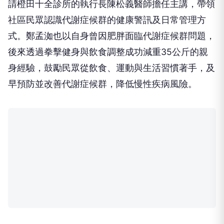
請橙田十全診所的執行長陳松義醫師擔任主講，帶領
社區民眾認識代謝症候群的健康警訊及日常管理方
式。鄭孟洳也以自身曾因肥胖面臨代謝症候群問題，
後來透過拳擊健身與飲食調整成功減重35公斤的親
身經驗，鼓勵民眾從飲食、運動與生活習慣著手，及
早預防並改善代謝症候群，降低慢性疾病風險。