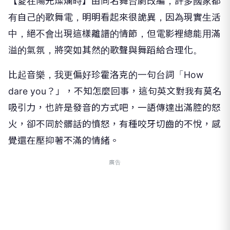
【愛在陽光燦爛時】由同名舞台劇改編，許多國家都
有自己的歌舞電，明明看起來很詭異，因為現實生活
中，絕不會出現這樣離譜的情節，但電影裡總能用滿
溢的氣氛，將突如其然的歌聲與舞蹈給合理化。
比起音樂，我更偏好珍霍洛克的一句台詞「How
dare you？」，不知怎麼回事，這句英文對我有莫名
吸引力，也許是發音的方式吧，一語傳達出滿腔的怒
火，卻不同於髒話的憤怒，有種咬牙切齒的不悅，感
覺還在壓抑著不滿的情緒。
廣告