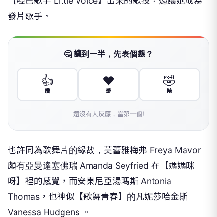
【啞巴歌手 Little Voice】出采的歌技，還讓她成為
發片歌手。
🤔 讀到一半，先表個態？
👍
❤️
🤣
讚
愛
哈
還沒有人反應，當第一個!
也許同為歌舞片的緣故，芙蕾雅梅弗 Freya Mavor
頗有亞曼達塞佛瑞 Amanda Seyfried 在【媽媽咪
呀】裡的感覺，而安東尼亞湯瑪斯 Antonia
Thomas，也神似【歌舞青春】的凡妮莎哈金斯
Vanessa Hudgens 。