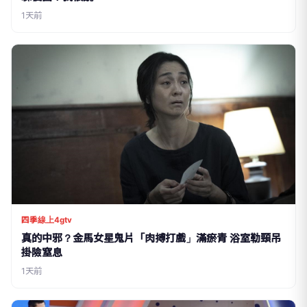
1天前
四季線上4gtv
真的中邪？金馬女星鬼片「肉搏打戲」滿瘀青 浴室勒頸吊
掛險窒息
1天前