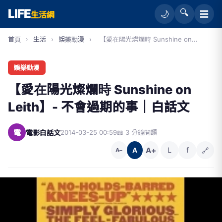
LIFE
🔍
☰
🌙
生活網
首頁
›
生活
›
娛樂動漫
›
【愛在陽光燦爛時 Sunshine on...
娛樂動漫
【愛在陽光燦爛時 Sunshine on
Leith】- 不會過期的事│白話文
電
電影白話文
2014-03-25 00:59
📖 3 分鐘閱讀
A+
L
f
🔗
A
A−