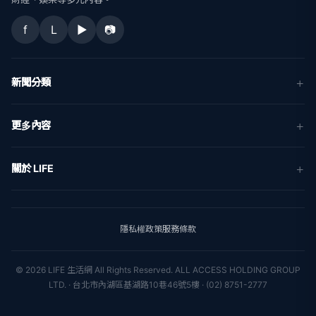
f
L
▶
📷
新聞分類
新聞
更多內容
生活
地方新聞
健康
關於 LIFE
國際新聞
財經
合作夥伴
星座運勢
消費
關於我們
隱私權政策
服務條款
新聞人物
專欄
聯絡我們
新聞組織
© 2026 LIFE 生活網 All Rights Reserved.
ALL ACCESS HOLDING GROUP
LTD. · 台北市內湖區基湖路10巷46號5樓 · (02) 8751-2777