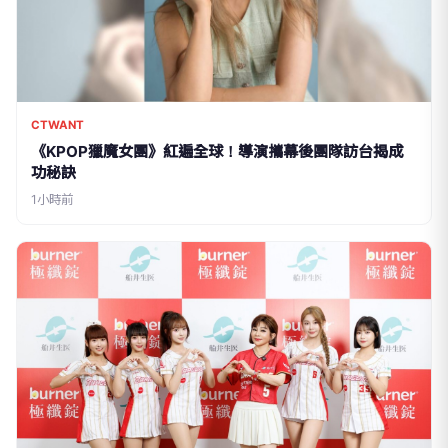
CTWANT
《KPOP獵魔女團》紅遍全球！導演攜幕後團隊訪台揭成
功秘訣
1小時前