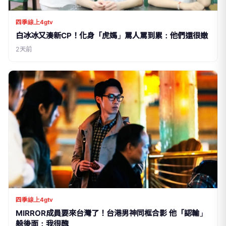
四季線上4gtv
白冰冰又湊新CP！化身「虎媽」罵人罵到累：他們還很嫩
2天前
四季線上4gtv
MIRROR成員要來台灣了！台港男神同框合影 他「認輸」
躲後面：我很醜