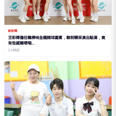
創新聞
王彩樺擔任職棒味全龍開球嘉賓，聊到精采演出點滴，竟
有些感觸哽咽…
2小時前