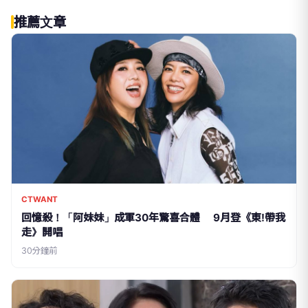
推薦文章
CTWANT
回憶殺！「阿妹妹」成軍30年驚喜合體 9月登《東!帶我
走》開唱
30分鐘前