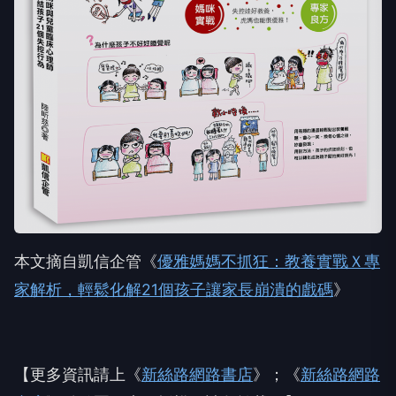
本文摘自凱信企管《
優雅媽媽不抓狂：教養實戰Ｘ專
家解析，輕鬆化解21個孩子讓家長崩潰的戲碼
》
【更多資訊請上《
新絲路網路書店
》；《
新絲路網路