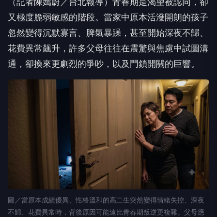
（記者陳嫣蔚／台北報導）青春期是渴望被認同，卻
又極度脆弱敏感的階段。當家中原本活潑開朗的孩子
忽然變得沉默寡言、脾氣暴躁，甚至開始深夜不歸、
花費異常飆升，許多父母往往在震驚與焦慮中試圖溝
通，卻換來更劇烈的爭吵，以及門鎖開關的巨響。
圖／當原本成績優異、性格溫和的高二生突然變得情緒失控、深夜
不歸、花費異常時，背後原因可能遠比青春期叛逆更複雜。父母應