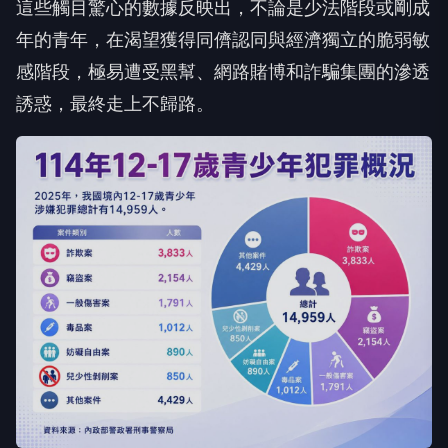
這些觸目驚心的數據反映出，不論是少法階段或剛成
年的青年，在渴望獲得同儕認同與經濟獨立的脆弱敏
感階段，極易遭受黑幫、網路賭博和詐騙集團的滲透
誘惑，最終走上不歸路。