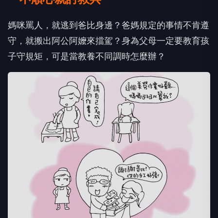
媽咪罵人，就逃到爸比身邊？爸媽規定的事情不肯遵
守，就搬出阿公阿嬤來擋駕？身為父母一定要教育孩
子守規矩，可是當教養不同調時怎麼辦？