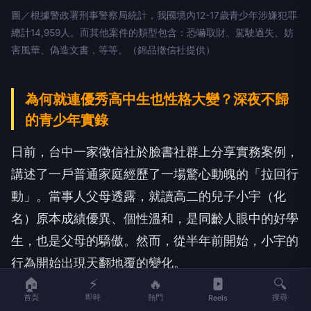
圖／根據警政署刑事警察局統計，我國境內12-17歲青少年涉嫌犯罪
總計14,959人。而其他案件的類型包含：恐嚇取財、駕駛過失、妨
害風華、偽造文書，等等。（錦品徵信社提供）
為何就連優秀高中生也性格大變？深夜不歸
的青少年實錄
日前，台中一家徵信社於臉書社群上分享實務案例，
講述了一戶普通家庭經歷了一場驚心動魄的「拉回行
動」。當事人父母透露，就讀高二的兒子小宇（化
名）原本成績優異、個性溫和，是同齡人眼中的好學
生，也是父母的驕傲。然而，從半年前開始，小宇的
行為開始出現天翻地覆的變化。
🏠
⚡
🔥
🔍
他不僅開始頻繁以買書、補習、參加社團活動等各種
首頁
即時
熱門
搜尋
Reels