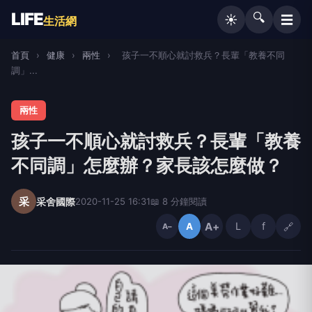
LIFE
🔍
☰
☀️
生活網
首頁
›
健康
›
兩性
›
孩子一不順心就討救兵？長輩「教養不同
調」...
兩性
孩子一不順心就討救兵？長輩「教養
不同調」怎麼辦？家長該怎麼做？
采
采舍國際
2020-11-25 16:31
📖 8 分鐘閱讀
A+
L
f
🔗
A
A−