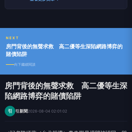
華文聯合出版平台，積極推動出版品的E、P同
步，視全球華文出版業為單一市場。 民國90年並
併購新絲路網路書店，擴展線上交易規模。擁有數
千種暢銷書籍，並發行東京衣芙、SURE、ff美人
雜誌為台灣時尚雜誌界銷售前十名。
NEXT
房門背後的無聲求救 高二優等生深陷網路博弈的
賭債陷阱
向下繼續閱讀
房門背後的無聲求救 高二優等生深
陷網路博弈的賭債陷阱
引
引新聞
2026-08-04 02:01:02